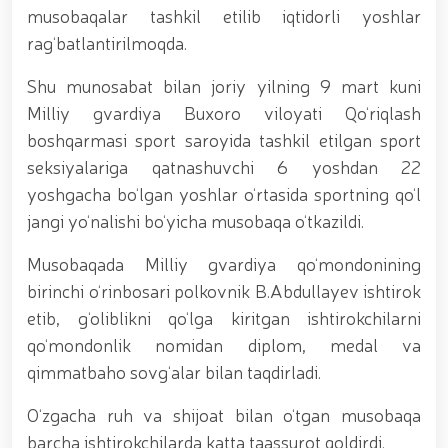
tavalludining 690 yilligi munosabati bilan,
musobaqalar tashkil etilib iqtidorli yoshlar
O‘zbekiston Milliy kino san'ati saroyida Milliy
rag‘batlantirilmoqda.
gvardiya tizimidagi yoshlar bilan uchrashuv bo‘lib
o‘tdi. // Bayram kunlarida xavfsizlik toʻliq taʼminlandi
// Navroʻz shukuhi: otliq paradlar tashkil etildi //
Shu munosabat bilan joriy yilning 9 mart kuni
“Navroʻzni ulugʻlash – insonni ulugʻlashdir!” shiori
Milliy gvardiya Buxoro viloyati Qo‘riqlash
ostida bayram sayli // Askarlar kasb-hunar
boshqarmasi sport saroyida tashkil etilgan sport
sertifikatlariga ega boʻldi // Qahramonlar xotirasi
yod etildi // Strandja turnirida Milliy gvardiya harbiy
seksiyalariga qatnashuvchi 6 yoshdan 22
xizmatchisi Navbahor Hamidova oltin medalni qoʻlga
yoshgacha bo‘lgan yoshlar o‘rtasida sportning qo‘l
kiritdi. // Iroda Ismoilova «Sodiq xizmatlari uchun»
jangi yo‘nalishi bo‘yicha musobaqa o‘tkazildi.
medali bilan taqdirlandi. // O‘zbekiston Qurolli
Kuchlarida kibersport, dron va robot texnologiyalari
yo‘nalishlari rivojlantiriladi // Andijon viloyatida
Musobaqada Milliy gvardiya qo‘mondonining
Respublika ishchi guruhining yoshlar bilan uchrashuvi
birinchi o‘rinbosari polkovnik B.Abdullayev ishtirok
tadbirlari doirasida muddatdi harbiy xizmatchilarga
etib, g‘oliblikni qo‘lga kiritgan ishtirokchilarni
sertifikatlar topshirildi. // Milliy gvardiya
qo‘mondoni, general-polkovnik B.Tashmatov
qo‘mondonlik nomidan diplom, medal va
poytaxtimizdagi manzilli ishlari davomida yoshlar
qimmatbaho sovg‘alar bilan taqdirladi.
bilan uchrashib, ular bilan ochiq muloqot o‘tkazdi. //
Farg‘ona viloyatida jinoyat sodir etishga moyil
O‘zgacha ruh va shijoat bilan o‘tgan musobaqa
shaxslar yashash manzillarida tezkor tadbirlar
barcha ishtirokchilarda katta taassurot qoldirdi.
o‘tkazildi. // “8-mart – Xalqaro xotin qizlar kuni”