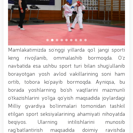
xizmat itlari ko‘rgazmasi tashkil etildi. // “Dog
biatloni” bellashuvining 6-respublika idoralararo
musobaqasi g'oliblari aniqlandi. // O‘zbekistonning
harbiy salohiyatini mustahkamlash: islohotlar va
ustuvor vazifalar.// Milliy gvardiya qo‘mondoni
Jamoat xavfsizligi universiteti bitiruvchi kursantlari
bilan uchrashdi.// 9-may — Xotira va qadrlash kuni
munosabati bilan Milliy gvardiya qoʻmondonligi
Mamlakatimizda so‘nggi yillarda qo‘l jangi sporti
tomonidan poytaxtimizda istiqomat qiluvchi Ikkinchi
jahon urushi qatnashchilari va faxriylari holidan xabar
keng rivojlanib, ommalashib bormoqda. O‘z
olindi. // “Uyg‘oq xotira” nomli teatrlashtirilgan
navbatida esa ushbu sport turi bilan shug‘ullanib
musiqiy konsert dasturi namoyish qilindi.// “Uch
borayotgan yosh avlod vakillarining soni ham
avlod uchrashuvi” hamda “Bizning qahramonlar”
kitobining taqdimotiga bag‘ishlangan tadbir tashkil
ortib, tobora ko‘payib bormoqda. Ayniqsa, bu
etildi.// “Men G‘olib Run” yugurish musobaqasida
borada yoshlarning bo‘sh vaqtlarini mazmunli
gvardiyachilar faxrli o'rinlarni egallashdi.//
o‘tkazishlarini yo‘lga qo‘yish maqsadida joylardagi
Hamkorlikdagi profilaktik tadbirlar davom
ettirilmoqda. Xavfsiz muhitni ta’minlashga
Milliy gvardiya bo‘linmalari tomonidan tashkil
qaratilgan chora-tadbirlar Milliy gvardiya
etilgan sport seksiyalarining ahamiyati nihoyatda
qo‘mondoni general-polkovnik B. Tashmatov
beqiyos. Ularning intilishlarini munosib
rahbarligida Yunusobod tumanida amalga oshirildi //
Buyuk davlat arbobi Sohibqiron Amir Temur
rag‘batlantirish maqsadida doimiy ravishda