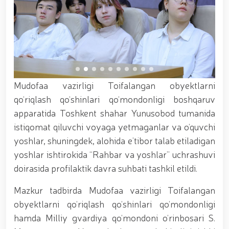
xizmat itlari ko‘rgazmasi tashkil etildi. // “Dog
biatloni” bellashuvining 6-respublika idoralararo
musobaqasi g'oliblari aniqlandi. // O‘zbekistonning
harbiy salohiyatini mustahkamlash: islohotlar va
ustuvor vazifalar.// Milliy gvardiya qo‘mondoni
Jamoat xavfsizligi universiteti bitiruvchi kursantlari
bilan uchrashdi.// 9-may — Xotira va qadrlash kuni
munosabati bilan Milliy gvardiya qoʻmondonligi
Mudofaa vazirligi Toifalangan obyektlarni
tomonidan poytaxtimizda istiqomat qiluvchi Ikkinchi
jahon urushi qatnashchilari va faxriylari holidan xabar
qo‘riqlash qo‘shinlari qo‘mondonligi boshqaruv
olindi. // “Uyg‘oq xotira” nomli teatrlashtirilgan
apparatida Toshkent shahar Yunusobod tumanida
musiqiy konsert dasturi namoyish qilindi.// “Uch
istiqomat qiluvchi voyaga yetmaganlar va o‘quvchi
avlod uchrashuvi” hamda “Bizning qahramonlar”
kitobining taqdimotiga bag‘ishlangan tadbir tashkil
yoshlar, shuningdek, alohida e’tibor talab etiladigan
etildi.// “Men G‘olib Run” yugurish musobaqasida
yoshlar ishtirokida “Rahbar va yoshlar” uchrashuvi
gvardiyachilar faxrli o'rinlarni egallashdi.//
doirasida profilaktik davra suhbati tashkil etildi.
Hamkorlikdagi profilaktik tadbirlar davom
ettirilmoqda. Xavfsiz muhitni ta’minlashga
Mazkur tadbirda Mudofaa vazirligi Toifalangan
qaratilgan chora-tadbirlar Milliy gvardiya
qo‘mondoni general-polkovnik B. Tashmatov
obyektlarni qo‘riqlash qo‘shinlari qo‘mondonligi
rahbarligida Yunusobod tumanida amalga oshirildi //
hamda Milliy gvardiya qo‘mondoni o‘rinbosari S.
Buyuk davlat arbobi Sohibqiron Amir Temur