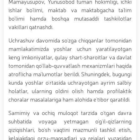
tavalludining 690 yilligi munosabati bilan,
Mamayusupov, Yunusobod tuman hokimligi, ichki
O‘zbekiston Milliy kino san'ati saroyida Milliy
ishlar bo‘limi, maktab va maktabgacha ta’lim
gvardiya tizimidagi yoshlar bilan uchrashuv bo‘lib
bo‘limi hamda boshqa mutasaddi tashkilotlar
o‘tdi. // Bayram kunlarida xavfsizlik toʻliq taʼminlandi
// Navroʻz shukuhi: otliq paradlar tashkil etildi //
vakillari qatnashdi.
“Navroʻzni ulugʻlash – insonni ulugʻlashdir!” shiori
ostida bayram sayli // Askarlar kasb-hunar
Uchrashuv davomida so‘zga chiqqanlar tomonidan
sertifikatlariga ega boʻldi // Qahramonlar xotirasi
mamlakatimizda yoshlar uchun yaratilayotgan
yod etildi // Strandja turnirida Milliy gvardiya harbiy
keng imkoniyatlar, qulay shart-sharoitlar va davlat
xizmatchisi Navbahor Hamidova oltin medalni qoʻlga
kiritdi. // Iroda Ismoilova «Sodiq xizmatlari uchun»
tomonidan qo‘llab-quvvatlash mexanizmlari haqida
medali bilan taqdirlandi. // O‘zbekiston Qurolli
atroflicha ma’lumotlar berildi. Shuningdek, bugungi
Kuchlarida kibersport, dron va robot texnologiyalari
yo‘nalishlari rivojlantiriladi // Andijon viloyatida
kunda yoshlar o‘rtasida uchrayotgan ayrim salbiy
Respublika ishchi guruhining yoshlar bilan uchrashuvi
holatlar, ularning oldini olish hamda profilaktik
tadbirlari doirasida muddatdi harbiy xizmatchilarga
choralar masalalariga ham alohida e’tibor qaratildi.
sertifikatlar topshirildi. // Milliy gvardiya
qo‘mondoni, general-polkovnik B.Tashmatov
Samimiy va ochiq muloqot tarzida o‘tgan davra
poytaxtimizdagi manzilli ishlari davomida yoshlar
bilan uchrashib, ular bilan ochiq muloqot o‘tkazdi. //
suhbatida voyaga yetmagan o‘g‘il-qizlarning
Farg‘ona viloyatida jinoyat sodir etishga moyil
qiziqishlari, bo‘sh vaqtini mazmunli tashkil etish,
shaxslar yashash manzillarida tezkor tadbirlar
kelajakdagi orzu-maqsadlari va rejalari yuzasidan
o‘tkazildi. // “8-mart – Xalqaro xotin qizlar kuni”