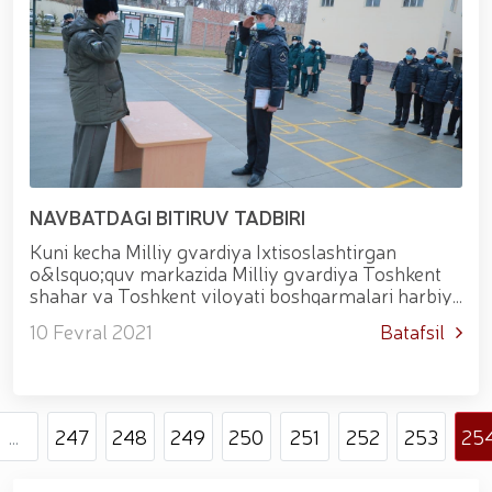
NAVBATDAGI BITIRUV TADBIRI
Kuni kecha Milliy gvardiya Ixtisoslashtirgan
o&lsquo;quv markazida Milliy gvardiya Toshkent
shahar va Toshkent viloyati boshqarmalari harbiy
qismlari hamda Ichki ishlar vazirligi Xalqaro
10 Fevral 2021
Batafsil
aeroportlarda xavfsizlikni taʼmin...
...
247
248
249
250
251
252
253
25