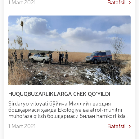
1 Mart 2021
Batafsil
Taqdirlash marosimida Qashqadaryo viloya...
HUQUQBUZARLIKLARGA ChEK QO‘YILDI
Sirdaryo viloyati бўйича Миллий гвардия
бошқармаси ҳамда Ekologiya ва atrof-muhitni
muhofaza qilish бошқармаси билан hamkorlikda
Sayxunobod ҳамда Sirdaryo tumanlarida
1 Mart 2021
Batafsil
navbatdagi tezkor nazorat reyd tadbirlari
o&lsquo;tka...