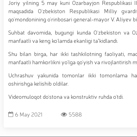
asosida yanada rivojlantiriladi / / Ma'naviy-ma'rif
Joriy yilning 5 may kuni Ozarbayjon Respublikasi II
kiritilgan oʻsimlikni noqonuniy ravishda olib keta
maqsadida O‘zbekiston Respublikasi Milliy gvardiy
vositalari olib qo‘yildi / / Farg‘ona viloyatida p
qo‘mondonining o‘rinbosari general-mayor V. Aliyev bila
markazida navbatdagi tinglovchilar uchun sertifika
nufuzli ko‘rgazmasi yuqori saviyada bo'lib o'tdi. // 
jarayonlari davom etmoqda / / Davlatimiz rahbarin
Suhbat davomida, bugungi kunda O‘zbekiston va Ozar
belgilab bergan vazifalari yuzasidan, Milliy gvardiy
manfaatli va keng ko‘lamda ekanligi taʼkidlandi.
o‘tkazildi / / Milliy gvardiya Surxondaryo viloyat
voleybol bo‘yicha o‘tkazilgan musobaqada faxrli b
Shu bilan birga, har ikki tashkilotning faoliyati, maq
universiteti dotsentlari ishtirokidagi ochiq muloq
manfaatli hamkorlikni yo‘lga qo‘yish va rivojlantirish 
xususiyatlari” mavzusida ko‘rgazmali mashg‘ulot 
uchuvchisiz uchadigan apparatlarini qo‘llash istiq
o‘qilishi vaqtida jamoat tartibi hamda fuqarolar x
Uchrashuv yakunida tomonlar ikki tomonlama hamko
oshirishga kelishib oldilar.
Videomuloqot do‘stona va konstruktiv ruhda o‘tdi.
6 May 2021
5588