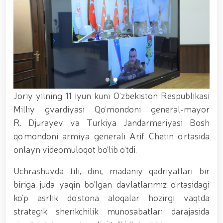
xizmat itlari ko‘rgazmasi tashkil etildi. // “Dog
biatloni” bellashuvining 6-respublika idoralararo
musobaqasi g'oliblari aniqlandi. // O‘zbekistonning
harbiy salohiyatini mustahkamlash: islohotlar va
ustuvor vazifalar.// Milliy gvardiya qo‘mondoni
Jamoat xavfsizligi universiteti bitiruvchi kursantlari
bilan uchrashdi.// 9-may — Xotira va qadrlash kuni
munosabati bilan Milliy gvardiya qoʻmondonligi
tomonidan poytaxtimizda istiqomat qiluvchi Ikkinchi
jahon urushi qatnashchilari va faxriylari holidan xabar
Joriy yilning 11 iyun kuni O‘zbekiston Respublikasi
olindi. // “Uyg‘oq xotira” nomli teatrlashtirilgan
Milliy gvardiyasi Qo‘mondoni general-mayor
musiqiy konsert dasturi namoyish qilindi.// “Uch
R. Djurayev va Turkiya Jandarmeriyasi Bosh
avlod uchrashuvi” hamda “Bizning qahramonlar”
kitobining taqdimotiga bag‘ishlangan tadbir tashkil
qo‘mondoni armiya generali Arif Chetin o‘rtasida
etildi.// “Men G‘olib Run” yugurish musobaqasida
onlayn videomuloqot bo‘lib o‘tdi.
gvardiyachilar faxrli o'rinlarni egallashdi.//
Hamkorlikdagi profilaktik tadbirlar davom
Uchrashuvda tili, dini, madaniy qadriyatlari bir
ettirilmoqda. Xavfsiz muhitni ta’minlashga
biriga juda yaqin bo‘lgan davlatlarimiz o‘rtasidagi
qaratilgan chora-tadbirlar Milliy gvardiya
qo‘mondoni general-polkovnik B. Tashmatov
ko‘p asrlik do‘stona aloqalar hozirgi vaqtda
rahbarligida Yunusobod tumanida amalga oshirildi //
strategik sherikchilik munosabatlari darajasida
Buyuk davlat arbobi Sohibqiron Amir Temur