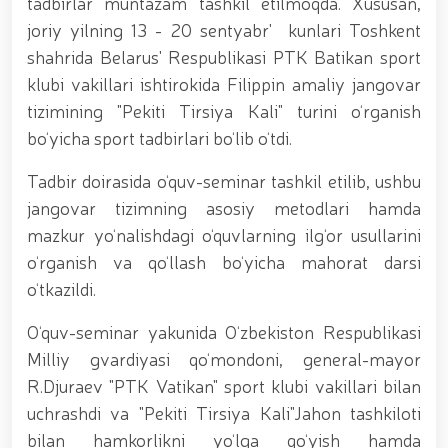
tadbirlar muntazam tashkil etilmoqda. Xususan,
tavalludining 690 yilligi munosabati bilan,
O‘zbekiston Milliy kino san'ati saroyida Milliy
joriy yilning 13 - 20 sentyabr' kunlari Toshkent
gvardiya tizimidagi yoshlar bilan uchrashuv bo‘lib
shahrida Belarus' Respublikasi PTK Batikan sport
o‘tdi. // Bayram kunlarida xavfsizlik toʻliq taʼminlandi
// Navroʻz shukuhi: otliq paradlar tashkil etildi //
klubi vakillari ishtirokida Filippin amaliy jangovar
“Navroʻzni ulugʻlash – insonni ulugʻlashdir!” shiori
tizimining "Pekiti Tirsiya Kali" turini o‘rganish
ostida bayram sayli // Askarlar kasb-hunar
bo‘yicha sport tadbirlari bo‘lib o‘tdi.
sertifikatlariga ega boʻldi // Qahramonlar xotirasi
yod etildi // Strandja turnirida Milliy gvardiya harbiy
Tadbir doirasida o‘quv-seminar tashkil etilib, ushbu
xizmatchisi Navbahor Hamidova oltin medalni qoʻlga
kiritdi. // Iroda Ismoilova «Sodiq xizmatlari uchun»
jangovar tizimning asosiy metodlari hamda
medali bilan taqdirlandi. // O‘zbekiston Qurolli
mazkur yo‘nalishdagi o‘quvlarning ilg‘or usullarini
Kuchlarida kibersport, dron va robot texnologiyalari
o‘rganish va qo‘llash bo‘yicha mahorat darsi
yo‘nalishlari rivojlantiriladi // Andijon viloyatida
Respublika ishchi guruhining yoshlar bilan uchrashuvi
o‘tkazildi.
tadbirlari doirasida muddatdi harbiy xizmatchilarga
sertifikatlar topshirildi. // Milliy gvardiya
O‘quv-seminar yakunida O‘zbekiston Respublikasi
qo‘mondoni, general-polkovnik B.Tashmatov
Milliy gvardiyasi qo‘mondoni, general-mayor
poytaxtimizdagi manzilli ishlari davomida yoshlar
bilan uchrashib, ular bilan ochiq muloqot o‘tkazdi. //
R.Djuraev "PTK Vatikan" sport klubi vakillari bilan
Farg‘ona viloyatida jinoyat sodir etishga moyil
uchrashdi va "Pekiti Tirsiya Kali"Jahon tashkiloti
shaxslar yashash manzillarida tezkor tadbirlar
bilan hamkorlikni yo‘lga qo‘yish hamda
o‘tkazildi. // “8-mart – Xalqaro xotin qizlar kuni”