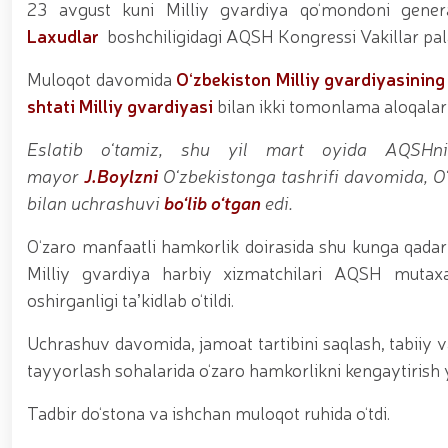
asosida yanada rivojlantiriladi / / Ma'naviy-ma'rif
23 avgust kuni Milliy gvardiya qo‘mondoni gen
kiritilgan oʻsimlikni noqonuniy ravishda olib keta
Laxudlar
boshchiligidagi AQSH Kongressi Vakillar palata
vositalari olib qo‘yildi / / Farg‘ona viloyatida p
markazida navbatdagi tinglovchilar uchun sertifika
Muloqot davomida
O‘zbekiston Milliy gvardiyasining
nufuzli ko‘rgazmasi yuqori saviyada bo'lib o'tdi. // 
jarayonlari davom etmoqda / / Davlatimiz rahbarin
shtati Milliy gvardiyasi
bilan ikki tomonlama aloqalarn
belgilab bergan vazifalari yuzasidan, Milliy gvardiy
o‘tkazildi / / Milliy gvardiya Surxondaryo viloyat
Eslatib o‘tamiz, shu yil mart oyida AQSHnin
voleybol bo‘yicha o‘tkazilgan musobaqada faxrli b
mayor
J.Boylzni
O‘zbekistonga tashrifi davomida, O
universiteti dotsentlari ishtirokidagi ochiq muloq
bilan uchrashuvi
bo‘lib o‘tgan
edi.
xususiyatlari” mavzusida ko‘rgazmali mashg‘ulot 
uchuvchisiz uchadigan apparatlarini qo‘llash istiq
o‘qilishi vaqtida jamoat tartibi hamda fuqarolar x
O‘zaro manfaatli hamkorlik doirasida shu kunga qadar b
Milliy gvardiya harbiy xizmatchilari AQSH mutaxass
oshirganligi taʼkidlab o‘tildi.
Uchrashuv davomida, jamoat tartibini saqlash, tabiiy va
tayyorlash sohalarida o‘zaro hamkorlikni kengaytirish y
Tadbir do‘stona va ishchan muloqot ruhida o‘tdi.