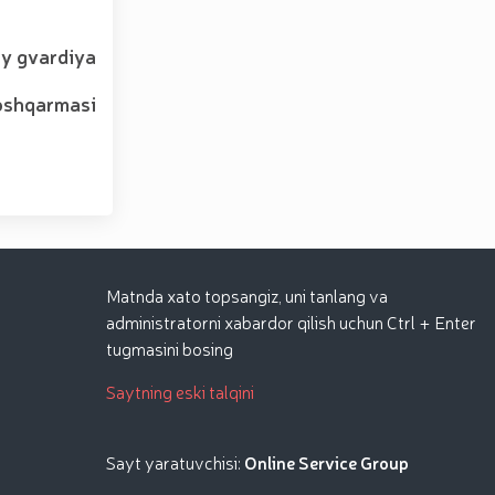
iy gvardiya
oshqarmasi
Matnda xato topsangiz, uni tanlang va
administratorni xabardor qilish uchun Ctrl + Enter
tugmasini bosing
Saytning eski talqini
Sayt yaratuvchisi:
Online Service Group