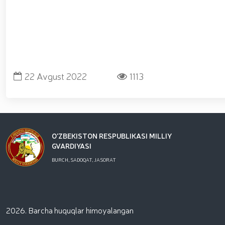
22 Avgust 2022
1113
O'ZBEKISTON RESPUBLIKASI MILLIY
GVARDIYASI
BURCH, SADOQAT, JASORAT
2026. Barcha huquqlar himoyalangan