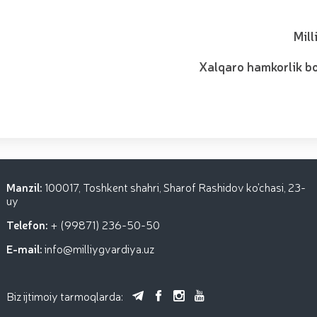
Mill
Xalqaro hamkorlik b
Manzil:
100017, Toshkent shahri, Sharof Rashidov ko'chasi, 23-
uy
Telefon:
+ (99871) 236-50-50
E-mail:
info@milliygvardiya.uz
Biz ijtimoiy tarmoqlarda: