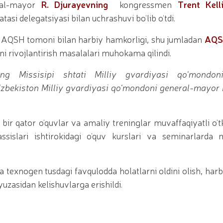
iy seminar-trening o‘tkazildi / / Qoraqalpogʻiston Re
eral-mayor
R. Djurayevning
kongressmen
Trent Kell
yotgan shaxs qo'lga olindi / / Toshkent shahrida gvar
si delegatsiyasi bilan uchrashuvi bo‘lib o‘tdi.
irotexnika vositalarining noqonuniy muomalasiga chek qo‘
t topshirish marosimi bo‘lib o‘tdi. // Milliy gvardiya
AQSH tomoni bilan harbiy hamkorligi, shu jumladan
AQSH
Milliy gvardiya Jamoat xavfsizligi universitetiga o‘qish
ing ommaviy sportni yangi bosqichga olib chiqish bora
i rivojlantirish masalalari muhokama qilindi.
a qo‘mondoni R.Djurayev raisligida, kamondan (paraka
i bo‘yicha boshqarmasi ayol harbiy xizmatchilari Huqu
g Missisipi shtati Milliy gvardiyasi qo‘mondon
irinchi o‘rinni egallashdi / / Oliy Majlis Senatining q
‘zbekiston Milliy gvardiyasi qo‘mondoni general-mayor
ot / / Milliy gvardiya Temurbeklar maktabi o‘quvchila
tashkil etildi / / Milliy gvardiya Toshkent mintaqaviy
bollari” mavzusida Respublika ilmiy-amaliy seminari o
avfsizligi taʼminlanad / / O‘zbekiston Respublikasi Pre
ir qator o‘quvlar va amaliy treninglar muvaffaqiyatli o‘tk
rag‘batlantirish to‘g‘risida"gi
islari ishtirokidagi o‘quv kurslari va seminarlarda m
 texnogen tusdagi favqulodda holatlarni oldini olish, harb
uzasidan kelishuvlarga erishildi.