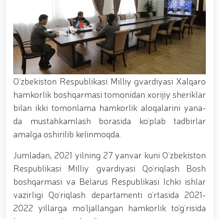
xizmat itlari ko‘rgazmasi tashkil etildi. // “Dog
biatloni” bellashuvining 6-respublika idoralararo
musobaqasi g'oliblari aniqlandi. // O‘zbekistonning
harbiy salohiyatini mustahkamlash: islohotlar va
ustuvor vazifalar.// Milliy gvardiya qo‘mondoni
Jamoat xavfsizligi universiteti bitiruvchi kursantlari
bilan uchrashdi.// 9-may — Xotira va qadrlash kuni
munosabati bilan Milliy gvardiya qoʻmondonligi
O‘zbekiston Respublikasi Milliy gvardiyasi Xalqaro
tomonidan poytaxtimizda istiqomat qiluvchi Ikkinchi
jahon urushi qatnashchilari va faxriylari holidan xabar
hamkorlik boshqarmasi tomonidan xorijiy sheriklar
olindi. // “Uyg‘oq xotira” nomli teatrlashtirilgan
bilan ikki tomonlama hamkorlik aloqalarini yana-
musiqiy konsert dasturi namoyish qilindi.// “Uch
da mustahkamlash borasida ko‘plab tadbirlar
avlod uchrashuvi” hamda “Bizning qahramonlar”
kitobining taqdimotiga bag‘ishlangan tadbir tashkil
amalga oshirilib kelinmoqda.
etildi.// “Men G‘olib Run” yugurish musobaqasida
gvardiyachilar faxrli o'rinlarni egallashdi.//
Jumladan, 2021 yilning 27 yanvar kuni O‘zbekiston
Hamkorlikdagi profilaktik tadbirlar davom
Respublikasi Milliy gvardiyasi Qo‘riqlash Bosh
ettirilmoqda. Xavfsiz muhitni ta’minlashga
boshqarmasi va Belarus Respublikasi Ichki ishlar
qaratilgan chora-tadbirlar Milliy gvardiya
qo‘mondoni general-polkovnik B. Tashmatov
vazirligi Qo‘riqlash departamenti o‘rtasida 2021-
rahbarligida Yunusobod tumanida amalga oshirildi //
2022 yillarga mo‘ljallangan hamkorlik to‘g‘risida
Buyuk davlat arbobi Sohibqiron Amir Temur