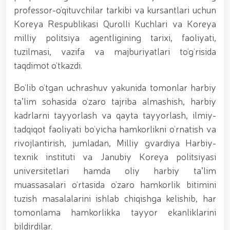
munosabati bilan Milliy gvardiya tizimida faoliyat
professor-o‘qituvchilar tarkibi va kursantlari uchun
yuritib kyelayotgan ayollar uchun tantanali bayram
Koreya Respublikasi Qurolli Kuchlari va Koreya
tadbiri tashkil etildi // Moliyaviy shaffoflik va
milliy politsiya agentligining tarixi, faoliyati,
korrupsiyadan xoli muhitni ta’minlash bo‘yicha o‘quv
yig‘ini o‘tkazildi // Ajdodlar merosi – milliy gʻurur va
tuzilmasi, vazifa va majburiyatlari to‘g‘risida
vatanparvarlik manbai // General-polkovnik
taqdimot o‘tkazdi.
B.Tashmatov Toshkent “Temurbeklar maktabi”
harbiy akademik litseyi faoliyati bilan yaqindan
Bo‘lib o‘tgan uchrashuv yakunida tomonlar harbiy
tanishdi. //Milliy gvardiya qo‘mondoni, general-
polkovnik B.Tashmatov Sirdaryo va Jizzax viloyatida
taʼlim sohasida o‘zaro tajriba almashish, harbiy
o'rganish ishlarini olib bordi // “Harbiy taʼlim tizimida
kadrlarni tayyorlash va qayta tayyorlash, ilmiy-
ilm-fan va pedagogik texnologiyalarni rivojlantirish
tadqiqot faoliyati bo‘yicha hamkorlikni o‘rnatish va
istiqbollari” mavzusida respublika harbiy ilmiy-
amaliy konferensiyasi tashkil etildi. //Milliy gvardiya
rivojlantirish, jumladan, Milliy gvardiya Harbiy-
qo‘mondoni general-polkovnik B.Tashmatov ilk
texnik instituti va Janubiy Koreya politsiyasi
manzilli ishlarini Yunusobod tumanida amalga
universitetlari hamda oliy harbiy taʼlim
oshirdi. // Samarqand va Buxoro viloyatalarida
xavfsiz muhitni yaratish va jamoat xavfsizligini
muassasalari o‘rtasida o‘zaro hamkorlik bitimini
ishonchli taʼminlash boʻyicha manzilli ishlar amalga
tuzish masalalarini ishlab chiqishga kelishib, har
oshirildi. // Yoshlar siyosatiga oid ustuvor vazifalar
tomonlama hamkorlikka tayyor ekanliklarini
doimiy e’tiborda. // Milliy gvardiya qoʻmondoni
general-polkovnik B.Tashmatov Oʻzbekiston huquqni
bildirdilar.