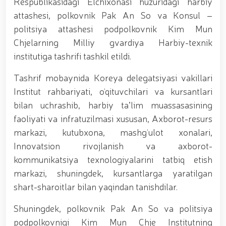
Respublikasidagi Elchixonasi huzuridagi harbiy
tavalludining 690 yilligi munosabati bilan,
O‘zbekiston Milliy kino san'ati saroyida Milliy
attashesi, polkovnik Pak An So va Konsul –
gvardiya tizimidagi yoshlar bilan uchrashuv bo‘lib
politsiya attashesi podpolkovnik Kim Mun
o‘tdi. // Bayram kunlarida xavfsizlik toʻliq taʼminlandi
// Navroʻz shukuhi: otliq paradlar tashkil etildi //
Chjelarning Milliy gvardiya Harbiy-texnik
“Navroʻzni ulugʻlash – insonni ulugʻlashdir!” shiori
institutiga tashrifi tashkil etildi.
ostida bayram sayli // Askarlar kasb-hunar
sertifikatlariga ega boʻldi // Qahramonlar xotirasi
Tashrif mobaynida Koreya delegatsiyasi vakillari
yod etildi // Strandja turnirida Milliy gvardiya harbiy
Institut rahbariyati, o‘qituvchilari va kursantlari
xizmatchisi Navbahor Hamidova oltin medalni qoʻlga
kiritdi. // Iroda Ismoilova «Sodiq xizmatlari uchun»
bilan uchrashib, harbiy taʼlim muassasasining
medali bilan taqdirlandi. // O‘zbekiston Qurolli
faoliyati va infratuzilmasi xususan, Axborot-resurs
Kuchlarida kibersport, dron va robot texnologiyalari
markazi, kutubxona, mashg‘ulot xonalari,
yo‘nalishlari rivojlantiriladi // Andijon viloyatida
Respublika ishchi guruhining yoshlar bilan uchrashuvi
Innovatsion rivojlanish va axborot-
tadbirlari doirasida muddatdi harbiy xizmatchilarga
kommunikatsiya texnologiyalarini tatbiq etish
sertifikatlar topshirildi. // Milliy gvardiya
markazi, shuningdek, kursantlarga yaratilgan
qo‘mondoni, general-polkovnik B.Tashmatov
poytaxtimizdagi manzilli ishlari davomida yoshlar
shart-sharoitlar bilan yaqindan tanishdilar.
bilan uchrashib, ular bilan ochiq muloqot o‘tkazdi. //
Farg‘ona viloyatida jinoyat sodir etishga moyil
Shuningdek, polkovnik Pak An So va politsiya
shaxslar yashash manzillarida tezkor tadbirlar
podpolkovnigi Kim Mun Chje Institutning
o‘tkazildi. // “8-mart – Xalqaro xotin qizlar kuni”