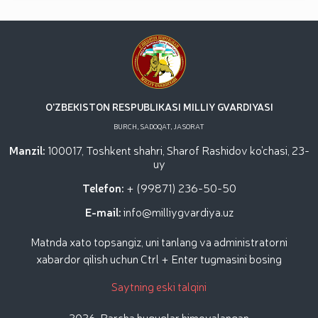
dotsentlari ishtirokidagi ochiq muloqot / / Milliy
gvardiya Temurbeklar maktabi o‘quvchilari bilan
“Dronlardan foydalanish va ularning texnik
xususiyatlari” mavzusida ko‘rgazmali mashg‘ulot
tashkil etildi / / Milliy gvardiya Toshkent mintaqaviy
o‘quv markazida "Obyektlarni qo‘riqlash tizimida
uchuvchisiz uchadigan apparatlarini qo‘llash
istiqbollari” mavzusida Respublika ilmiy-amaliy
O'ZBEKISTON RESPUBLIKASI MILLIY GVARDIYASI
seminari o‘tkazildi / / Muborak Ramazon oyi Taroveh
BURCH, SADOQAT, JASORAT
namozlari o‘qilishi vaqtida jamoat tartibi hamda
fuqarolar xavfsizligi taʼminlanad / / O‘zbekiston
Manzil:
100017, Toshkent shahri, Sharof Rashidov ko'chasi, 23-
Respublikasi Prezidentining "Ikkinchi jahon urushi
uy
qatnashchilarini rag‘batlantirish to‘g‘risida"gi
Telefon:
+ (99871) 236-50-50
E-mail:
info@milliygvardiya.uz
Matnda xato topsangiz, uni tanlang va administratorni
xabardor qilish uchun Ctrl + Enter tugmasini bosing
Saytning eski talqini
2026. Barcha huquqlar himoyalangan