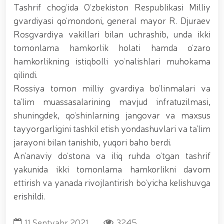
tavalludining 690 yilligi munosabati bilan,
Tashrif chog‘ida O‘zbekiston Respublikasi Milliy
O‘zbekiston Milliy kino san'ati saroyida Milliy
gvardiyasi qo‘mondoni, general mayor R. Djuraev
gvardiya tizimidagi yoshlar bilan uchrashuv bo‘lib
o‘tdi. // Bayram kunlarida xavfsizlik toʻliq taʼminlandi
Rosgvardiya vakillari bilan uchrashib, unda ikki
// Navroʻz shukuhi: otliq paradlar tashkil etildi //
tomonlama hamkorlik holati hamda o‘zaro
“Navroʻzni ulugʻlash – insonni ulugʻlashdir!” shiori
hamkorlikning istiqbolli yo‘nalishlari muhokama
ostida bayram sayli // Askarlar kasb-hunar
sertifikatlariga ega boʻldi // Qahramonlar xotirasi
qilindi.
yod etildi // Strandja turnirida Milliy gvardiya harbiy
Rossiya tomon milliy gvardiya bo‘linmalari va
xizmatchisi Navbahor Hamidova oltin medalni qoʻlga
ta'lim muassasalarining mavjud infratuzilmasi,
kiritdi. // Iroda Ismoilova «Sodiq xizmatlari uchun»
medali bilan taqdirlandi. // O‘zbekiston Qurolli
shuningdek, qo‘shinlarning jangovar va maxsus
Kuchlarida kibersport, dron va robot texnologiyalari
tayyorgarligini tashkil etish yondashuvlari va ta'lim
yo‘nalishlari rivojlantiriladi // Andijon viloyatida
Respublika ishchi guruhining yoshlar bilan uchrashuvi
jarayoni bilan tanishib, yuqori baho berdi.
tadbirlari doirasida muddatdi harbiy xizmatchilarga
An'anaviy do‘stona va iliq ruhda o‘tgan tashrif
sertifikatlar topshirildi. // Milliy gvardiya
yakunida ikki tomonlama hamkorlikni davom
qo‘mondoni, general-polkovnik B.Tashmatov
poytaxtimizdagi manzilli ishlari davomida yoshlar
ettirish va yanada rivojlantirish bo‘yicha kelishuvga
bilan uchrashib, ular bilan ochiq muloqot o‘tkazdi. //
erishildi.
Farg‘ona viloyatida jinoyat sodir etishga moyil
shaxslar yashash manzillarida tezkor tadbirlar
o‘tkazildi. // “8-mart – Xalqaro xotin qizlar kuni”
11 Sentyabr 2021
3245