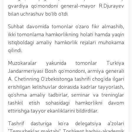
tavalludining 690 yilligi munosabati bilan,
gvardiya qo‘mondoni general-mayor R.Djurayev
O‘zbekiston Milliy kino san'ati saroyida Milliy
gvardiya tizimidagi yoshlar bilan uchrashuv bo‘lib
bilan uchrashuv bo‘lib o‘tdi.
o‘tdi. // Bayram kunlarida xavfsizlik toʻliq taʼminlandi
// Navroʻz shukuhi: otliq paradlar tashkil etildi //
Suhbat davomida tomonlar o‘zaro fikr almashib,
“Navroʻzni ulugʻlash – insonni ulugʻlashdir!” shiori
ikki tomonlama hamkorlikning holati hamda yaqin
ostida bayram sayli // Askarlar kasb-hunar
istiqboldagi amaliy hamkorlik rejalari muhokama
sertifikatlariga ega boʻldi // Qahramonlar xotirasi
yod etildi // Strandja turnirida Milliy gvardiya harbiy
qilindi.
xizmatchisi Navbahor Hamidova oltin medalni qoʻlga
kiritdi. // Iroda Ismoilova «Sodiq xizmatlari uchun»
Muzokaralar yakunida tomonlar Turkiya
medali bilan taqdirlandi. // O‘zbekiston Qurolli
Jandarmeriyasi Bosh qo‘mondoni, armiya generali
Kuchlarida kibersport, dron va robot texnologiyalari
yo‘nalishlari rivojlantiriladi // Andijon viloyatida
A. Chetinning O‘zbekistonga tashrifi chog‘ida ilgari
Respublika ishchi guruhining yoshlar bilan uchrashuvi
erishilgan kelishuvlar doirasida kadrlar tayyorlash,
tadbirlari doirasida muddatdi harbiy xizmatchilarga
qo‘shma amaliy tadbirlar, seminar va treninglar
sertifikatlar topshirildi. // Milliy gvardiya
qo‘mondoni, general-polkovnik B.Tashmatov
tashkil etish sohasidagi hamkorlikni davom
poytaxtimizdagi manzilli ishlari davomida yoshlar
ettirishga tayyor ekanliklarini bildirdilar.
bilan uchrashib, ular bilan ochiq muloqot o‘tkazdi. //
Farg‘ona viloyatida jinoyat sodir etishga moyil
Tashrif dasturiga ko‘ra delegatsiya aʼzolari
shaxslar yashash manzillarida tezkor tadbirlar
o‘tkazildi. // “8-mart – Xalqaro xotin qizlar kuni”
"Temurbeklar maktabi", Toshkent harbiy-akademik