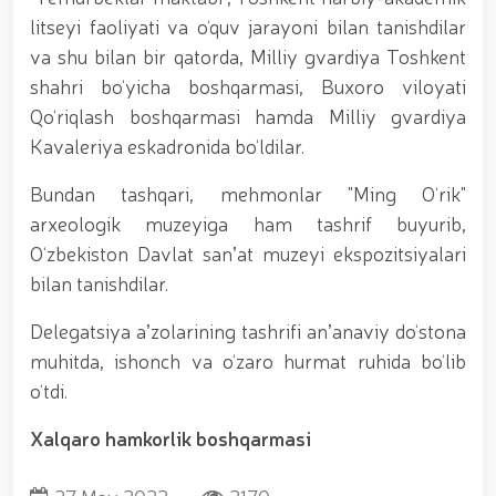
munosabati bilan Milliy gvardiya tizimida faoliyat
litseyi faoliyati va o‘quv jarayoni bilan tanishdilar
yuritib kyelayotgan ayollar uchun tantanali bayram
va shu bilan bir qatorda, Milliy gvardiya Toshkent
tadbiri tashkil etildi // Moliyaviy shaffoflik va
korrupsiyadan xoli muhitni ta’minlash bo‘yicha o‘quv
shahri bo‘yicha boshqarmasi, Buxoro viloyati
yig‘ini o‘tkazildi // Ajdodlar merosi – milliy gʻurur va
Qo‘riqlash boshqarmasi hamda Milliy gvardiya
vatanparvarlik manbai // General-polkovnik
Kavaleriya eskadronida bo‘ldilar.
B.Tashmatov Toshkent “Temurbeklar maktabi”
harbiy akademik litseyi faoliyati bilan yaqindan
Bundan tashqari, mehmonlar "Ming O‘rik"
tanishdi. //Milliy gvardiya qo‘mondoni, general-
polkovnik B.Tashmatov Sirdaryo va Jizzax viloyatida
arxeologik muzeyiga ham tashrif buyurib,
o'rganish ishlarini olib bordi // “Harbiy taʼlim tizimida
O‘zbekiston Davlat sanʼat muzeyi ekspozitsiyalari
ilm-fan va pedagogik texnologiyalarni rivojlantirish
istiqbollari” mavzusida respublika harbiy ilmiy-
bilan tanishdilar.
amaliy konferensiyasi tashkil etildi. //Milliy gvardiya
qo‘mondoni general-polkovnik B.Tashmatov ilk
Delegatsiya aʼzolarining tashrifi anʼanaviy do‘stona
manzilli ishlarini Yunusobod tumanida amalga
muhitda, ishonch va o‘zaro hurmat ruhida bo‘lib
oshirdi. // Samarqand va Buxoro viloyatalarida
o‘tdi.
xavfsiz muhitni yaratish va jamoat xavfsizligini
ishonchli taʼminlash boʻyicha manzilli ishlar amalga
oshirildi. // Yoshlar siyosatiga oid ustuvor vazifalar
Xalqaro hamkorlik boshqarmasi
doimiy e’tiborda. // Milliy gvardiya qoʻmondoni
general-polkovnik B.Tashmatov Oʻzbekiston huquqni