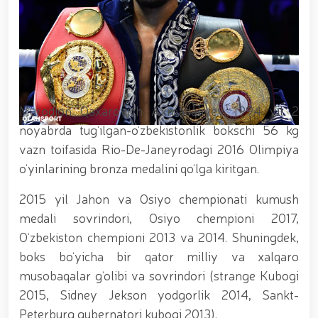
xizmat itlari ko‘rgazmasi tashkil etildi. // “Dog
biatloni” bellashuvining 6-respublika idoralararo
musobaqasi g'oliblari aniqlandi. // O‘zbekistonning
harbiy salohiyatini mustahkamlash: islohotlar va
ustuvor vazifalar.// Milliy gvardiya qo‘mondoni
Jamoat xavfsizligi universiteti bitiruvchi kursantlari
bilan uchrashdi.// 9-may — Xotira va qadrlash kuni
munosabati bilan Milliy gvardiya qoʻmondonligi
Murodjon Qaxarovich Axmadaliyev 1994 yil 2
tomonidan poytaxtimizda istiqomat qiluvchi Ikkinchi
noyabrda tug‘ilgan-o‘zbekistonlik bokschi 56 kg
jahon urushi qatnashchilari va faxriylari holidan xabar
vazn toifasida Rio-De-Janeyrodagi 2016 Olimpiya
olindi. // “Uyg‘oq xotira” nomli teatrlashtirilgan
musiqiy konsert dasturi namoyish qilindi.// “Uch
o‘yinlarining bronza medalini qo‘lga kiritgan.
avlod uchrashuvi” hamda “Bizning qahramonlar”
kitobining taqdimotiga bag‘ishlangan tadbir tashkil
2015 yil Jahon va Osiyo chempionati kumush
etildi.// “Men G‘olib Run” yugurish musobaqasida
medali sovrindori, Osiyo chempioni 2017,
gvardiyachilar faxrli o'rinlarni egallashdi.//
Hamkorlikdagi profilaktik tadbirlar davom
O‘zbekiston chempioni 2013 va 2014. Shuningdek,
ettirilmoqda. Xavfsiz muhitni ta’minlashga
boks bo‘yicha bir qator milliy va xalqaro
qaratilgan chora-tadbirlar Milliy gvardiya
musobaqalar g‘olibi va sovrindori (strange Kubogi
qo‘mondoni general-polkovnik B. Tashmatov
rahbarligida Yunusobod tumanida amalga oshirildi //
2015, Sidney Jekson yodgorlik 2014, Sankt-
Buyuk davlat arbobi Sohibqiron Amir Temur
Peterburg gubernatori kubogi 2013).