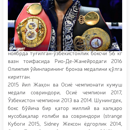
этилди. // Хавфсиз муҳитни таъминлашга
қаратилган чора-тадбирлар Миллий гвардия
қўмондони генерал-полковник Б. Ташматов
раҳбарлигида Юнусобод туманида амалга
оширилди // Буюк давлат арбоби Соҳибқирон
Амир Темур таваллудининг 690 йиллиги
муносабати билан, Ўзбекистон Миллий кино
санъати саройида Миллий гвардия тизимидаги
Муроджон Қахарович Ахмадалиев 1994 йил 2
ёшлар билан учрашув бўлиб ўтди. // Байрам
ноябрда туғилган-ўзбекистонлик боксчи 56 кг
кунларида хавфсизлик тўлиқ таъминланди //
вазн тоифасида Рио-Де-Жанейродаги 2016
Наврўз шукуҳи: отлиқ парадлар ташкил этилди //
“Наврўзни улуғлаш – инсонни улуғлашдир!” шиори
Олимпия ўйинларининг бронза медалини қўлга
остида байрам сайли // Аскарлар касб-ҳунар
киритган.
сертификатларига эга бўлди // Қаҳрамонлар
2015 йил Жаҳон ва Осиё чемпионати кумуш
хотираси ёд этилди // // Странджа турнирида
Миллий гвардия ҳарбий хизматчиси Навбаҳор
медали совриндори, Осиё чемпиони 2017,
Ҳамидова олтин медални қўлга киритди. // Ирода
Ўзбекистон чемпиони 2013 ва 2014. Шунингдек,
Исмоилова «Содиқ хизматлари учун» медали
бокс бўйича бир қатор миллий ва халқаро
билан тақдирланди. // Ўзбекистон Қуролли
Кучларида киберспорт, дрон ва робот
мусобақалар ғолиби ва совриндори (strange
технологиялари йўналишлари ривожлантирилади
Кубоги 2015, Sidney Жексон ёдгорлик 2014,
// Андижон вилоятида Республика ишчи