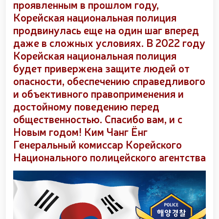
проявленным в прошлом году,
xizmat itlari ko‘rgazmasi tashkil etildi. // “Dog
biatloni” bellashuvining 6-respublika idoralararo
Корейская национальная полиция
musobaqasi g'oliblari aniqlandi. // O‘zbekistonning
продвинулась еще на один шаг вперед
harbiy salohiyatini mustahkamlash: islohotlar va
даже в сложных условиях. В 2022 году
ustuvor vazifalar.// Milliy gvardiya qo‘mondoni
Корейская национальная полиция
Jamoat xavfsizligi universiteti bitiruvchi kursantlari
bilan uchrashdi.// 9-may — Xotira va qadrlash kuni
будет привержена защите людей от
munosabati bilan Milliy gvardiya qoʻmondonligi
опасности, обеспечению справедливого
tomonidan poytaxtimizda istiqomat qiluvchi Ikkinchi
и объективного правоприменения и
jahon urushi qatnashchilari va faxriylari holidan xabar
olindi. // “Uyg‘oq xotira” nomli teatrlashtirilgan
достойному поведению перед
musiqiy konsert dasturi namoyish qilindi.// “Uch
общественностью. Спасибо вам, и с
avlod uchrashuvi” hamda “Bizning qahramonlar”
Новым годом! Ким Чанг Ёнг
kitobining taqdimotiga bag‘ishlangan tadbir tashkil
etildi.// “Men G‘olib Run” yugurish musobaqasida
Генеральный комиссар Корейского
gvardiyachilar faxrli o'rinlarni egallashdi.//
Национального полицейского агентства
Hamkorlikdagi profilaktik tadbirlar davom
ettirilmoqda. Xavfsiz muhitni ta’minlashga
qaratilgan chora-tadbirlar Milliy gvardiya
qo‘mondoni general-polkovnik B. Tashmatov
rahbarligida Yunusobod tumanida amalga oshirildi //
Buyuk davlat arbobi Sohibqiron Amir Temur