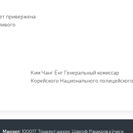
дет привержена
ливого
еральный комиссар
ного полицейского аген
Манзил:
100017, Тошкент шаҳри, Шароф Рашидов кўчаси,