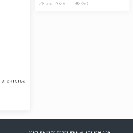
28 июл 2026
350
тства
Матнда хато топсангиз, уни танланг ва