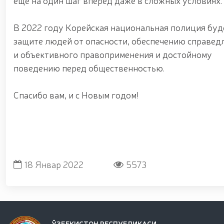
еще на один шаг вперед даже в сложных условиях.
В 2022 году Корейская национальная полиция бу
защите людей от опасности, обеспечению справед
и объективного правоприменения и достойному
поведению перед общественностью.
Спасибо вам, и с Новым годом!
Ким Чанг Ёнг Ген
Корейского Националь
18 Январ 2022
5573
ЎЗБЕКИСТОН РЕСПУБЛИКАСИ