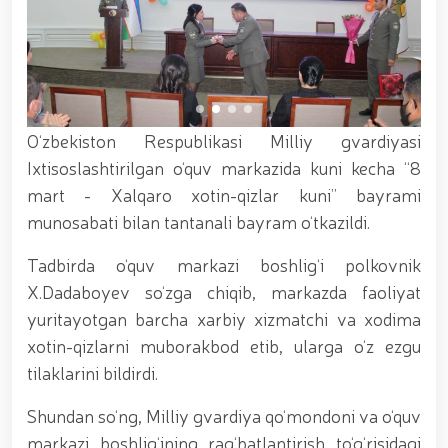
xizmat itlari ko‘rgazmasi tashkil etildi. // “Dog
biatloni” bellashuvining 6-respublika idoralararo
musobaqasi g'oliblari aniqlandi. // O‘zbekistonning
harbiy salohiyatini mustahkamlash: islohotlar va
ustuvor vazifalar.// Milliy gvardiya qo‘mondoni
Jamoat xavfsizligi universiteti bitiruvchi kursantlari
bilan uchrashdi.// 9-may — Xotira va qadrlash kuni
O‘zbekiston Respublikasi Milliy gvardiyasi
munosabati bilan Milliy gvardiya qoʻmondonligi
Ixtisoslashtirilgan o‘quv markazida kuni kecha “8
tomonidan poytaxtimizda istiqomat qiluvchi Ikkinchi
jahon urushi qatnashchilari va faxriylari holidan xabar
mart - Xalqaro xotin-qizlar kuni” bayrami
olindi. // “Uyg‘oq xotira” nomli teatrlashtirilgan
munosabati bilan tantanali bayram o‘tkazildi.
musiqiy konsert dasturi namoyish qilindi.// “Uch
avlod uchrashuvi” hamda “Bizning qahramonlar”
Tadbirda o‘quv markazi boshlig‘i polkovnik
kitobining taqdimotiga bag‘ishlangan tadbir tashkil
etildi.// “Men G‘olib Run” yugurish musobaqasida
X.Dadaboyev so‘zga chiqib, markazda faoliyat
gvardiyachilar faxrli o'rinlarni egallashdi.//
yuritayotgan barcha xarbiy xizmatchi va xodima
Hamkorlikdagi profilaktik tadbirlar davom
xotin-qizlarni muborakbod etib, ularga o‘z ezgu
ettirilmoqda. Xavfsiz muhitni ta’minlashga
qaratilgan chora-tadbirlar Milliy gvardiya
tilaklarini bildirdi.
qo‘mondoni general-polkovnik B. Tashmatov
rahbarligida Yunusobod tumanida amalga oshirildi //
Shundan so‘ng, Milliy gvardiya qo‘mondoni va o‘quv
Buyuk davlat arbobi Sohibqiron Amir Temur
markazi boshlig‘ining rag‘batlantirish to‘g‘risidagi