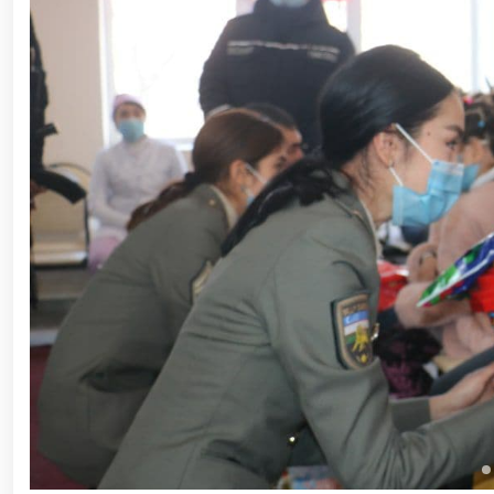
ishchi guruhining yoshlar bilan uchrashuvi tadbirlari
polkovnik B.Tashmatov poytaxtimizdagi manzilli ishlar
etishga moyil shaxslar yashash manzillarida tezkor tad
yuritib kyelayotgan ayollar uchun tantanali bayram ta
o‘tkazildi // Ajdodlar merosi – milliy gʻurur va 
litseyi faoliyati bilan yaqindan tanishdi. //Milliy gv
// “Harbiy taʼlim tizimida ilm-fan va pedagogik tex
etildi. //Milliy gvardiya qo‘mondoni general-po
viloyatalarida xavfsiz muhitni yaratish va jamoat xa
vazifalar doimiy e’tiborda. // Milliy gvardiya 
federatsiyasi raisi etib saylandi. // Milliy gvardi
talablariga mos takomillashtirishga qaratilgan ishl
oilalar” mavzusida adabiy-badiiy kecha tashkil etil
“Jasorat” filmi premyerasi bo'lib o'tdi / / Qurolli Ku
bayramona tadbir o‘tkazildi / / Milliy gvardiya qo'm
kuni munosabati bilan bayram tabrigi / / Oʻzbekisto
munosabati bilan gvardiyachilar xizmat burchini b
devoni hududida bunyod etilgan yodgorlik majmuasi poy
“O‘zbekiston Respublikasi Qurolli Kuchlari tashki
muhofaza qilish organlari xodimlaridan bir guruhini 
yig‘ilishini o‘tkazdi / / Prezident Shavkat Mirziyo
tanishdi / / Moliya, ilg‘or texnologiyalar, madani