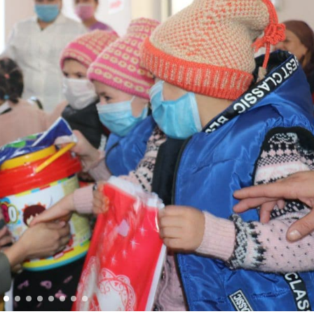
 doirasida muddatdi harbiy xizmatchilarga sertifikatla
i davomida yoshlar bilan uchrashib, ular bilan ochiq 
birlar o‘tkazildi. // “8-mart – Xalqaro xotin qizlar k
dbiri tashkil etildi // Moliyaviy shaffoflik va korrup
vatanparvarlik manbai // General-polkovnik B.Tashma
ardiya qo‘mondoni, general-polkovnik B.Tashmatov Sirda
nologiyalarni rivojlantirish istiqbollari” mavzusida r
lkovnik B.Tashmatov ilk manzilli ishlarini Yunusobod
vfsizligini ishonchli taʼminlash boʻyicha manzilli ishla
qoʻmondoni general-polkovnik B.Tashmatov Oʻzbekiston 
ya shaxsiy tarkibining jangovar salohiyati, jismoniy v
ar davom ettirilmoqda. // Tizim fidoyilari hurmat va e
di / / Vatanparvarlik oyligi doirasidagi tadbirlar / / 
chlarimiz tashkil etilganining 34 yilligi va 14 yanvar 
ondonining O‘zbekiston Respublikasi Qurolli Kuchlari t
n Respublikasi Qurolli Kuchlari tashkil etilganining 3
ajarish chogʻida qahramonlarcha halok boʻlgan safdoshl
iga gul qoʻyishib, ularning xotirasiga hurmat bajo ke
l etilganining 34 yilligi hamda Vatan himoyachilari ku
mukofotlash to‘g‘risida”gi Farmoni / / Prezident Shav
yev Toshkent shahri Yunusobod tumanida barpo etilgan 
yat va turizmning yirik markaziga aylanib borayotgan 