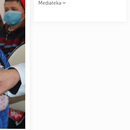
Mediateka
r topshirildi. // Milliy gvardiya qo‘mondoni, general-
muloqot o‘tkazdi. // Farg‘ona viloyatida jinoyat sodir
uni” munosabati bilan Milliy gvardiya tizimida faoliyat
siyadan xoli muhitni ta’minlash bo‘yicha o‘quv yig‘ini
tov Toshkent “Temurbeklar maktabi” harbiy akademik
ryo va Jizzax viloyatida o'rganish ishlarini olib bordi
espublika harbiy ilmiy-amaliy konferensiyasi tashkil
 tumanida amalga oshirdi. // Samarqand va Buxoro
r amalga oshirildi. // Yoshlar siyosatiga oid ustuvor
huquqni muhofaza qilish organlarining Qoʻl jangi
a ma'naviy tayyorgarligini mustahkamlash hamda zamon
htirom bilan nafaqaga kuzatildi. // “Kitobxon harbiy
Toshkentda qidiruvda bo‘lgan shaxs qo‘lga olindi / /
– Vatan himoyachilari kuni munosabati Milliy gvardiyada
ashkil etilganining 34 yilligi va Vatan himoyachilari
4 yilligi hamda 14-yanvar — Vatan himoyachilari kuni
ari xotirasiga bagʻishlab Milliy gvardiya Markaziy
ltirishdi / / O‘zbekiston Respublikasi Prezidentining
ni munosabati bilan harbiy xizmatchilar va huquqni
kat Mirziyoyev Xavfsizlik kengashining kengaytirilgan
yirik quvvatli kogeneratsiya markazi faoliyati bilan
Toshkent dunyoning zamonaviy megapolislari andozasi