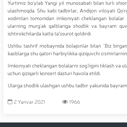
asosida yanada rivojlantiriladi / / Ma'naviy-ma'rif
Yurtimiz bo‘ylab Yangi yil munosabati bilan turli shi
kiritilgan oʻsimlikni noqonuniy ravishda olib keta
ulashmoqda. Shu kabi tadbirlar, Andijon viloyati Qo
vositalari olib qo‘yildi / / Farg‘ona viloyatida p
xodimlari tomonidan imkoniyati cheklangan bolalar bi
markazida navbatdagi tinglovchilar uchun sertifika
nufuzli ko‘rgazmasi yuqori saviyada bo'lib o'tdi. // 
ularning murg‘ak qalblariga shodlik va bayram quvo
jarayonlari davom etmoqda / / Davlatimiz rahbarin
ishtirokchilarda katta taʼssurot qoldirdi.
belgilab bergan vazifalari yuzasidan, Milliy gvardiy
o‘tkazildi / / Milliy gvardiya Surxondaryo viloyat
Ushbu tashrif mobaynida bolajonlar bilan “Biz birgamiz
voleybol bo‘yicha o‘tkazilgan musobaqada faxrli b
universiteti dotsentlari ishtirokidagi ochiq muloq
kasblarga shu qatori harbiylikka qiziquvchi o‘smirlarnin
xususiyatlari” mavzusida ko‘rgazmali mashg‘ulot 
uchuvchisiz uchadigan apparatlarini qo‘llash istiq
Imkoniyati cheklangan bolalarni sog‘ligini tiklash va ula
o‘qilishi vaqtida jamoat tartibi hamda fuqarolar x
uchun qiziqarli konsert dasturi havola etildi.
Ularga shodlik ulashgan ushbu tadbir yakunida bayram s
2 Yanvar 2021
1966