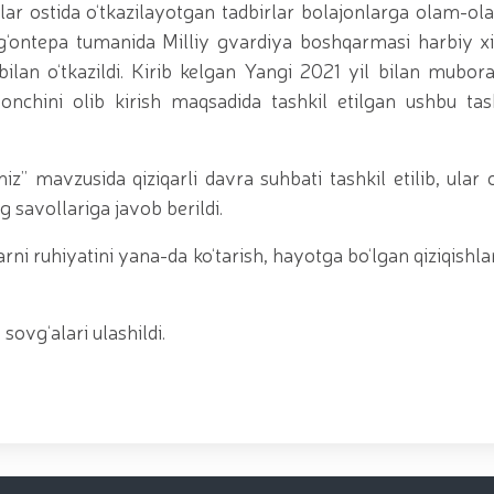
iy seminar-trening o‘tkazildi / / Qoraqalpogʻiston Re
orlar ostida o‘tkazilayotgan tadbirlar bolajonlarga olam-
yotgan shaxs qo'lga olindi / / Toshkent shahrida gvar
‘rg‘ontepa tumanida Milliy gvardiya boshqarmasi harbiy x
irotexnika vositalarining noqonuniy muomalasiga chek qo‘
lan o‘tkazildi. Kirib kelgan Yangi 2021 yil bilan mubora
t topshirish marosimi bo‘lib o‘tdi. // Milliy gvardiya
Milliy gvardiya Jamoat xavfsizligi universitetiga o‘qish
nchini olib kirish maqsadida tashkil etilgan ushbu tas
ing ommaviy sportni yangi bosqichga olib chiqish bora
a qo‘mondoni R.Djurayev raisligida, kamondan (paraka
i bo‘yicha boshqarmasi ayol harbiy xizmatchilari Huqu
” mavzusida qiziqarli davra suhbati tashkil etilib, ular o
irinchi o‘rinni egallashdi / / Oliy Majlis Senatining q
ot / / Milliy gvardiya Temurbeklar maktabi o‘quvchila
g savollariga javob berildi.
tashkil etildi / / Milliy gvardiya Toshkent mintaqaviy
bollari” mavzusida Respublika ilmiy-amaliy seminari o
rni ruhiyatini yana-da ko‘tarish, hayotga bo‘lgan qiziqishlar
avfsizligi taʼminlanad / / O‘zbekiston Respublikasi Pre
rag‘batlantirish to‘g‘risida"gi
ovg‘alari ulashildi.