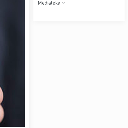
Mediateka
r topshirildi. // Milliy gvardiya qo‘mondoni, general-
muloqot o‘tkazdi. // Farg‘ona viloyatida jinoyat sodir
uni” munosabati bilan Milliy gvardiya tizimida faoliyat
siyadan xoli muhitni ta’minlash bo‘yicha o‘quv yig‘ini
tov Toshkent “Temurbeklar maktabi” harbiy akademik
ryo va Jizzax viloyatida o'rganish ishlarini olib bordi
espublika harbiy ilmiy-amaliy konferensiyasi tashkil
 tumanida amalga oshirdi. // Samarqand va Buxoro
r amalga oshirildi. // Yoshlar siyosatiga oid ustuvor
huquqni muhofaza qilish organlarining Qoʻl jangi
a ma'naviy tayyorgarligini mustahkamlash hamda zamon
htirom bilan nafaqaga kuzatildi. // “Kitobxon harbiy
Toshkentda qidiruvda bo‘lgan shaxs qo‘lga olindi / /
– Vatan himoyachilari kuni munosabati Milliy gvardiyada
ashkil etilganining 34 yilligi va Vatan himoyachilari
4 yilligi hamda 14-yanvar — Vatan himoyachilari kuni
ari xotirasiga bagʻishlab Milliy gvardiya Markaziy
ltirishdi / / O‘zbekiston Respublikasi Prezidentining
ni munosabati bilan harbiy xizmatchilar va huquqni
kat Mirziyoyev Xavfsizlik kengashining kengaytirilgan
yirik quvvatli kogeneratsiya markazi faoliyati bilan
Toshkent dunyoning zamonaviy megapolislari andozasi