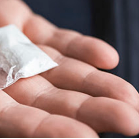
 doirasida muddatdi harbiy xizmatchilarga sertifikatla
i davomida yoshlar bilan uchrashib, ular bilan ochiq 
birlar o‘tkazildi. // “8-mart – Xalqaro xotin qizlar k
dbiri tashkil etildi // Moliyaviy shaffoflik va korrup
vatanparvarlik manbai // General-polkovnik B.Tashma
ardiya qo‘mondoni, general-polkovnik B.Tashmatov Sirda
nologiyalarni rivojlantirish istiqbollari” mavzusida r
lkovnik B.Tashmatov ilk manzilli ishlarini Yunusobod
vfsizligini ishonchli taʼminlash boʻyicha manzilli ishla
qoʻmondoni general-polkovnik B.Tashmatov Oʻzbekiston 
ya shaxsiy tarkibining jangovar salohiyati, jismoniy v
ar davom ettirilmoqda. // Tizim fidoyilari hurmat va e
di / / Vatanparvarlik oyligi doirasidagi tadbirlar / / 
chlarimiz tashkil etilganining 34 yilligi va 14 yanvar 
ondonining O‘zbekiston Respublikasi Qurolli Kuchlari t
n Respublikasi Qurolli Kuchlari tashkil etilganining 3
ajarish chogʻida qahramonlarcha halok boʻlgan safdoshl
iga gul qoʻyishib, ularning xotirasiga hurmat bajo ke
l etilganining 34 yilligi hamda Vatan himoyachilari ku
mukofotlash to‘g‘risida”gi Farmoni / / Prezident Shav
yev Toshkent shahri Yunusobod tumanida barpo etilgan 
yat va turizmning yirik markaziga aylanib borayotgan 