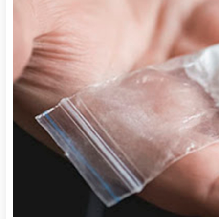
ishchi guruhining yoshlar bilan uchrashuvi tadbirlari
polkovnik B.Tashmatov poytaxtimizdagi manzilli ishlar
etishga moyil shaxslar yashash manzillarida tezkor tad
yuritib kyelayotgan ayollar uchun tantanali bayram ta
o‘tkazildi // Ajdodlar merosi – milliy gʻurur va 
litseyi faoliyati bilan yaqindan tanishdi. //Milliy gv
// “Harbiy taʼlim tizimida ilm-fan va pedagogik tex
etildi. //Milliy gvardiya qo‘mondoni general-po
viloyatalarida xavfsiz muhitni yaratish va jamoat xa
vazifalar doimiy e’tiborda. // Milliy gvardiya 
federatsiyasi raisi etib saylandi. // Milliy gvardi
talablariga mos takomillashtirishga qaratilgan ishl
oilalar” mavzusida adabiy-badiiy kecha tashkil etil
“Jasorat” filmi premyerasi bo'lib o'tdi / / Qurolli Ku
bayramona tadbir o‘tkazildi / / Milliy gvardiya qo'm
kuni munosabati bilan bayram tabrigi / / Oʻzbekisto
munosabati bilan gvardiyachilar xizmat burchini b
devoni hududida bunyod etilgan yodgorlik majmuasi poy
“O‘zbekiston Respublikasi Qurolli Kuchlari tashki
muhofaza qilish organlari xodimlaridan bir guruhini 
yig‘ilishini o‘tkazdi / / Prezident Shavkat Mirziyo
tanishdi / / Moliya, ilg‘or texnologiyalar, madani