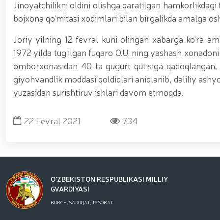
asosida yanada rivojlantiriladi / / Ma'naviy-ma'rif
Jinoyatchilikni oldini olishga qaratilgan hamkorlikdagi
kiritilgan oʻsimlikni noqonuniy ravishda olib keta
bojxona qo‘mitasi xodimlari bilan birgalikda amalga os
vositalari olib qo‘yildi / / Farg‘ona viloyatida p
markazida navbatdagi tinglovchilar uchun sertifika
Joriy yilning 12 fevral kuni olingan xabarga ko‘ra 
nufuzli ko‘rgazmasi yuqori saviyada bo'lib o'tdi. // 
jarayonlari davom etmoqda / / Davlatimiz rahbarin
1972 yilda tug‘ilgan fuqaro O.U. ning yashash xonadoni 
belgilab bergan vazifalari yuzasidan, Milliy gvardiy
omborxonasidan 40 ta gugurt qutisiga qadoqlangan
o‘tkazildi / / Milliy gvardiya Surxondaryo viloyat
giyohvandlik moddasi qoldiqlari aniqlanib, daliliy ashyo s
voleybol bo‘yicha o‘tkazilgan musobaqada faxrli b
universiteti dotsentlari ishtirokidagi ochiq muloq
yuzasidan surishtiruv ishlari davom etmoqda.
xususiyatlari” mavzusida ko‘rgazmali mashg‘ulot 
uchuvchisiz uchadigan apparatlarini qo‘llash istiq
o‘qilishi vaqtida jamoat tartibi hamda fuqarolar x
22 Fevral 2021
734
O'ZBEKISTON RESPUBLIKASI MILLIY
GVARDIYASI
BURCH, SADOQAT, JASORAT