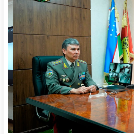
ishchi guruhining yoshlar bilan uchrashuvi tadbirlari
polkovnik B.Tashmatov poytaxtimizdagi manzilli ishlar
etishga moyil shaxslar yashash manzillarida tezkor tad
yuritib kyelayotgan ayollar uchun tantanali bayram ta
o‘tkazildi // Ajdodlar merosi – milliy gʻurur va 
litseyi faoliyati bilan yaqindan tanishdi. //Milliy gv
// “Harbiy taʼlim tizimida ilm-fan va pedagogik tex
etildi. //Milliy gvardiya qo‘mondoni general-po
viloyatalarida xavfsiz muhitni yaratish va jamoat xa
vazifalar doimiy e’tiborda. // Milliy gvardiya 
federatsiyasi raisi etib saylandi. // Milliy gvardi
talablariga mos takomillashtirishga qaratilgan ishl
oilalar” mavzusida adabiy-badiiy kecha tashkil etil
“Jasorat” filmi premyerasi bo'lib o'tdi / / Qurolli Ku
bayramona tadbir o‘tkazildi / / Milliy gvardiya qo'm
kuni munosabati bilan bayram tabrigi / / Oʻzbekisto
munosabati bilan gvardiyachilar xizmat burchini b
devoni hududida bunyod etilgan yodgorlik majmuasi poy
“O‘zbekiston Respublikasi Qurolli Kuchlari tashki
muhofaza qilish organlari xodimlaridan bir guruhini 
yig‘ilishini o‘tkazdi / / Prezident Shavkat Mirziyo
tanishdi / / Moliya, ilg‘or texnologiyalar, madani