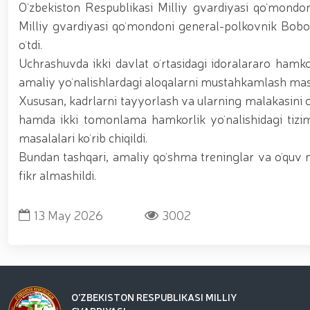
asosida yanada rivojlantiriladi / / Ma'naviy-ma'rif
Oʻzbekiston Respublikasi Milliy gvardiyasi qoʻmondo
kiritilgan oʻsimlikni noqonuniy ravishda olib keta
Milliy gvardiyasi qoʻmondoni general-polkovnik Bobo
vositalari olib qo‘yildi / / Farg‘ona viloyatida p
oʻtdi.
markazida navbatdagi tinglovchilar uchun sertifika
nufuzli ko‘rgazmasi yuqori saviyada bo'lib o'tdi. // 
Uchrashuvda ikki davlat oʻrtasidagi idoralararo hamko
jarayonlari davom etmoqda / / Davlatimiz rahbarin
amaliy yoʻnalishlardagi aloqalarni mustahkamlash mas
belgilab bergan vazifalari yuzasidan, Milliy gvardiy
o‘tkazildi / / Milliy gvardiya Surxondaryo viloyat
Xususan, kadrlarni tayyorlash va ularning malakasini os
voleybol bo‘yicha o‘tkazilgan musobaqada faxrli b
hamda ikki tomonlama hamkorlik yoʻnalishidagi tizi
universiteti dotsentlari ishtirokidagi ochiq muloq
masalalari koʻrib chiqildi.
xususiyatlari” mavzusida ko‘rgazmali mashg‘ulot 
uchuvchisiz uchadigan apparatlarini qo‘llash istiq
Bundan tashqari, amaliy qoʻshma treninglar va oʻquv mas
o‘qilishi vaqtida jamoat tartibi hamda fuqarolar x
fikr almashildi.
13 May 2026
3002
O'ZBEKISTON RESPUBLIKASI MILLIY