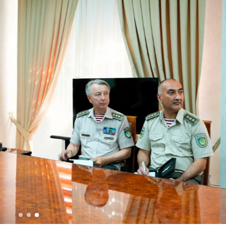
 doirasida muddatdi harbiy xizmatchilarga sertifikatla
i davomida yoshlar bilan uchrashib, ular bilan ochiq 
birlar o‘tkazildi. // “8-mart – Xalqaro xotin qizlar k
dbiri tashkil etildi // Moliyaviy shaffoflik va korrup
vatanparvarlik manbai // General-polkovnik B.Tashma
ardiya qo‘mondoni, general-polkovnik B.Tashmatov Sirda
nologiyalarni rivojlantirish istiqbollari” mavzusida r
lkovnik B.Tashmatov ilk manzilli ishlarini Yunusobod
vfsizligini ishonchli taʼminlash boʻyicha manzilli ishla
qoʻmondoni general-polkovnik B.Tashmatov Oʻzbekiston 
ya shaxsiy tarkibining jangovar salohiyati, jismoniy v
ar davom ettirilmoqda. // Tizim fidoyilari hurmat va e
di / / Vatanparvarlik oyligi doirasidagi tadbirlar / / 
chlarimiz tashkil etilganining 34 yilligi va 14 yanvar 
ondonining O‘zbekiston Respublikasi Qurolli Kuchlari t
n Respublikasi Qurolli Kuchlari tashkil etilganining 3
ajarish chogʻida qahramonlarcha halok boʻlgan safdoshl
iga gul qoʻyishib, ularning xotirasiga hurmat bajo ke
l etilganining 34 yilligi hamda Vatan himoyachilari ku
mukofotlash to‘g‘risida”gi Farmoni / / Prezident Shav
yev Toshkent shahri Yunusobod tumanida barpo etilgan 
yat va turizmning yirik markaziga aylanib borayotgan 