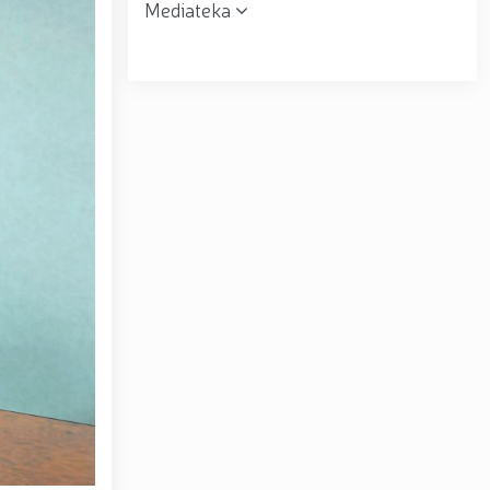
Mediateka
r topshirildi. // Milliy gvardiya qo‘mondoni, general-
muloqot o‘tkazdi. // Farg‘ona viloyatida jinoyat sodir
uni” munosabati bilan Milliy gvardiya tizimida faoliyat
siyadan xoli muhitni ta’minlash bo‘yicha o‘quv yig‘ini
tov Toshkent “Temurbeklar maktabi” harbiy akademik
ryo va Jizzax viloyatida o'rganish ishlarini olib bordi
espublika harbiy ilmiy-amaliy konferensiyasi tashkil
 tumanida amalga oshirdi. // Samarqand va Buxoro
r amalga oshirildi. // Yoshlar siyosatiga oid ustuvor
huquqni muhofaza qilish organlarining Qoʻl jangi
a ma'naviy tayyorgarligini mustahkamlash hamda zamon
htirom bilan nafaqaga kuzatildi. // “Kitobxon harbiy
Toshkentda qidiruvda bo‘lgan shaxs qo‘lga olindi / /
– Vatan himoyachilari kuni munosabati Milliy gvardiyada
ashkil etilganining 34 yilligi va Vatan himoyachilari
4 yilligi hamda 14-yanvar — Vatan himoyachilari kuni
ari xotirasiga bagʻishlab Milliy gvardiya Markaziy
ltirishdi / / O‘zbekiston Respublikasi Prezidentining
ni munosabati bilan harbiy xizmatchilar va huquqni
kat Mirziyoyev Xavfsizlik kengashining kengaytirilgan
yirik quvvatli kogeneratsiya markazi faoliyati bilan
Toshkent dunyoning zamonaviy megapolislari andozasi