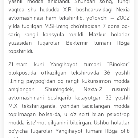
yashil modda aniqlandi. Shundan soʻng, tungi
tavalludining 690 yilligi munosabati bilan,
O‘zbekiston Milliy kino san'ati saroyida Milliy
vaqtda shu hududda X.R. boshqaruvidagi Nexia
gvardiya tizimidagi yoshlar bilan uchrashuv bo‘lib
avtomashinasi ham tekshirilib, yoʻlovchi — 2002
o‘tdi. // Bayram kunlarida xavfsizlik toʻliq taʼminlandi
// Navroʻz shukuhi: otliq paradlar tashkil etildi //
yilda tugʻilgan M.SH.ning choʻntagidan 7 dona oq-
“Navroʻzni ulugʻlash – insonni ulugʻlashdir!” shiori
sariq rangli kapsyula topildi. Mazkur holatlar
ostida bayram sayli // Askarlar kasb-hunar
yuzasidan fuqarolar Bektemir tumani IIBga
sertifikatlariga ega boʻldi // Qahramonlar xotirasi
yod etildi // Strandja turnirida Milliy gvardiya harbiy
topshirildi.
xizmatchisi Navbahor Hamidova oltin medalni qoʻlga
kiritdi. // Iroda Ismoilova «Sodiq xizmatlari uchun»
21-mart kuni Yangihayot tumani “Binokor”
medali bilan taqdirlandi. // O‘zbekiston Qurolli
blokpostida oʻtkazilgan tekshiruvda 36 yoshli
Kuchlarida kibersport, dron va robot texnologiyalari
I.I.ning paypogʻidan oq rangli kukunsimon modda
yo‘nalishlari rivojlantiriladi // Andijon viloyatida
Respublika ishchi guruhining yoshlar bilan uchrashuvi
aniqlangan. Shuningdek, Nexia-2 rusumli
tadbirlari doirasida muddatdi harbiy xizmatchilarga
avtomashinani boshqarib kelayotgan 32 yoshli
sertifikatlar topshirildi. // Milliy gvardiya
M.X. tekshirilganda, yonidan taqiqlangan modda
qo‘mondoni, general-polkovnik B.Tashmatov
poytaxtimizdagi manzilli ishlari davomida yoshlar
topilmagan boʻlsa-da, u oʻz soʻzi bilan psixotrop
bilan uchrashib, ular bilan ochiq muloqot o‘tkazdi. //
modda isteʼmol qilganini bildirgan. Ushbu holatlar
Farg‘ona viloyatida jinoyat sodir etishga moyil
boʻyicha fuqarolar Yangihayot tumani IIBga olib
shaxslar yashash manzillarida tezkor tadbirlar
o‘tkazildi. // “8-mart – Xalqaro xotin qizlar kuni”