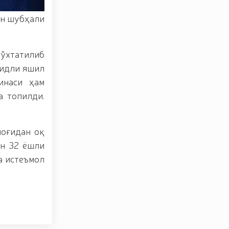
а олиб кетаётган шахс қўлга олинди / / Тошкент
h/Toshkent-shahrida-gvardiyachilar-tomonidan-
ан шубҳали
пиротехника воситаларининг ноқонуний муомаласига
oyildi-12-15)chek қўйилди / / Миллий гвардия
бўлиб ўтди. // Миллий гвардия Қорабайир отчилик
дия Жамоат хавфсизлиги университетига ўқишга
ўхтатилиб
аҳбарининг оммавий спортни янги босқичга олиб
ҳидли яшил
сидан, Миллий гвардия қўмондони R.Djurayev
инаси ҳам
/ / Миллий гвардия Сурхондарё вилояти бўйича
волейбол бўйича ўтказилган мусобақада фахрли
а топилди.
вфсизлиги университети доцентлари иштирокидаги
ш ва уларнинг техник хусусиятлари” мавзусида
ектларни қўриқлаш тизимида учувчисиз учадиган
поғидан оқ
 Муборак Рамазон ойи Таровеҳ намозлари ўқилиши
ан 32 ёшли
икаси Президентининг "Иккинчи жаҳон уруши
а истеъмол