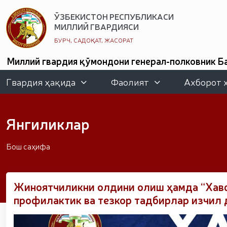
ЎЗБЕКИСТОН РЕСПУБЛИКАСИ
МИЛЛИЙ ГВАРДИЯСИ
БУРЧ, САДОҚАТ, ЖАСОРАТ
Миллий гвардия қўмондони генерал-полковник Б
гвардияси қўмондонлари билан онлайн учрашувл
касбий тайёргарлиги ҳамда бўш вақтини мазмун
Гвардия ҳақида
Фаолият
Ахборот 
амалий (тактик) ўқ отиш бўйича халқаро т
“Темурбеклар мактаби” ва Ҳарбий мусиқа академ
гвардия ҳарбий хизматчилари иштирокида соғло
Янгиликлар
қаратилган чора-тадбирлар Миллий гвардия қўм
давлат арбоби Соҳибқирон Амир Темур таваллу
тизимидаги ёшлар билан учрашув бўлиб ўтди. // 
Бош саҳифа
“Наврўзни улуғлаш – инсонни улуғлашдир!” шиори
ёд этилди // // Странджа турнирида Миллий гвар
хизматлари учун» медали билан тақдирланд
ривожлантирилади // Андижон вилоятида Республ
Жиноятчиликни олдини олиш ҳамда “Хавф
сертификатлар топширилди. // Миллий гвардия қ
профилактик ва тезкор тадбирлар изчил
учрашиб, улар билан очиқ мулоқот ўтказди. 
ўтказилди. // “8 март – Халқаро хотин қизлар 
байрам тадбири ташкил этилди // Молиявий шафф