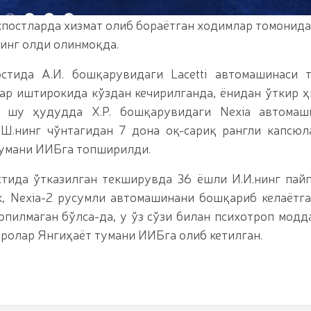
л китобга киритилган ўсимликни ноқонуний равишд
маган пиротехника воситалари (https://telegra.p
кпостларда хизмат олиб бораётган ходимлар томонид
oyildi-12-15) олиб қўйилди / / Фарғона вилоятида 
инг олди олинмоқда.
texnika-buyumlarining-noqonuniy-muomalasiga-chek-q
ингловчилар учун сертификат топшириш маросими 
азмаси юқори савияда бўлиб ўтди. // Миллий гвар
тида А.И. бошқарувидаги Lacetti автомашинаси т
 олиш жараёнлари давом этмоқда / / Давлатимиз р
лар иштирокида кўздан кечирилганда, ёнидан ўткир 
кати йўналишида белгилаб берган вазифалари юза
а шу ҳудудда X.Р. бошқарувидаги Nexia автомаш
раббийлари иштирокидаги Конференция ўтказилди 
муҳофаза қилувчи органлар ходималари ўртасида 
Ш.нинг чўнтагидан 7 дона оқ-сариқ рангли капсюл
тининг қўмита раиси ва Миллий гвардия Жамоат ха
тумани ИИБга топширилди.
 мактаби ўқувчилари билан “Дронлардан фойдалани
 гвардия Тошкент минтақавий ўқув марказида "Объ
стида ўтказилган текширувда 36 ёшли И.И.нинг пай
Республика илмий-амалий семинари ўтказилди / /
к, Nexia-2 русумли автомашинани бошқариб келаётг
авфсизлиги таъминланад / / Ўзбекистон Республ
қатнашчиларини рағбатлантириш тўғрисида"ги
опилмаган бўлса-да, у ўз сўзи билан психотроп модд
ролар Янгиҳаёт тумани ИИБга олиб кетилган.