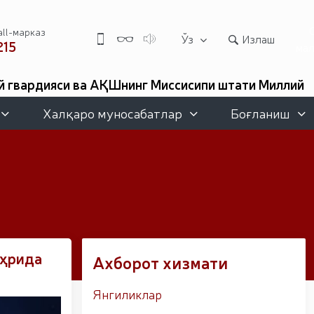
all-марказ
Ўз
Излаш
215
ма
й гвардияси ва АҚШнинг Миссисипи штати Миллий
ардия қўмондони ёшлар билан учрашиб, уларнинг
 танишди // Беларус Республикасида ўтказилган
Халқаро муносабатлар
Боғланиш
нмалари фахрли иккинчи ўринни эгаллади //
нишонлари топширилди // Ботаника боғида Миллий
ташкил этилди. // Хавфсиз муҳитни таъминлашга
ида Юнусобод туманида амалга оширилди // Буюк
 Миллий кино санъати саройида Миллий гвардия
 Наврўз шукуҳи: отлиқ парадлар ташкил этилди //
тификатларига эга бўлди // Қаҳрамонлар хотираси
едални қўлга киритди. // Ирода Исмоилова «Содиқ
 дрон ва робот технологиялари йўналишлари
ирлари доирасида муддатди ҳарбий хизматчиларга
аҳрида
Ахборот хизмати
тимиздаги манзилли ишлари давомида ёшлар билан
 шахслар яшаш манзилларида тезкор тадбирлар
фаолият юритиб келаётган аёллар учун тантанали
Янгиликлар
ўйича ўқув йиғини ўтказилди // Аждодлар мероси