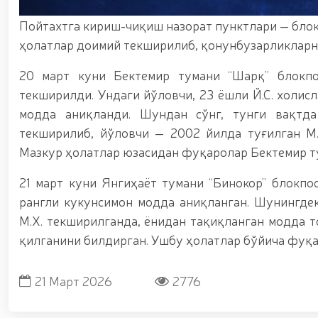
ноқонуний-равишда-олиб-кетаётган-12-16), Қизи
шаҳрида гвардиячилар томонидан сертификатлан
Пойтахтга кириш-чиқиш назорат пунктлари — бло
sertifikatlanmagan-pirotexnika-buyumlari-olib-q
ҳолатлар доимий текширилиб, қонунбузарликларн
(https://telegra.ph/Fargona-viloyatida-piro
Ихтисослаштирилган ўқув марказида навбатдаги т
мажмуасида “Ўзбекистон отлари” нуфузли кўрг
20 март куни Бектемир тумани “Шарқ” блокпос
кириш истагини билдирган номзодларни саралаб
текширилди. Ундаги йўловчи, 23 ёшли Й.С. холис
чиқиш борасида олимпия ва паралимпия ҳара
модда аниқланди. Шундан сўнг, тунги вақтд
раислигида, камондан (паракамондан) отиш му
бошқармаси аёл ҳарбий хизматчилари Ҳуқуқни 
текширилиб, йўловчи — 2002 йилда туғилган M.
биринчи ўринни эгаллашди / / Олий Мажлис Сена
Мазкур ҳолатлар юзасидан фуқаролар Бектемир 
очиқ мулоқот / / Миллий гвардия Темурбеклар
кўргазмали машғулот ташкил этилди / / Миллий
21 март куни Янгиҳаёт тумани “Бинокор” блокпо
аппаратларини қўллаш истиқболлари” мавзусида 
рангли кукунсимон модда аниқланган. Шунингде
вақтида жамоат тартиби ҳамда фуқаролар х
M.X. текширилганда, ёнидан тақиқланган модда т
қилганини билдирган. Ушбу ҳолатлар бўйича фуқа
21 Март 2026
2776