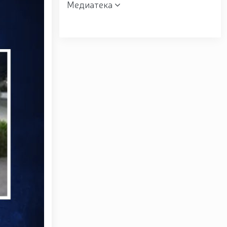
Медиатека
 мактаби” ҳарбий академик лицейи фаолияти билан
зах вилоятида ўрганиш ишларини олиб борди //
” мавзусида республика ҳарбий илмий-амалий
к манзилли ишларини Юнусобод туманида амалга
ишончли таъминлаш бўйича манзилли ишлар амалга
ндони генерал-полковник B.Tashmatov Ўзбекистон
вардия шахсий таркибининг жанговар салоҳияти,
ишга қаратилган ишлар давом эттирилмоқда. //
авзусида адабий-бадиий кеча ташкил этилди / /
 / / «Жасорат» фильми премьераси бўлиб ўтди / /
уносабати Миллий гвардияда байрамона тадбир
лганининг 34 йиллиги ва Ватан ҳимоячилари куни
г 34 йиллиги ҳамда 14 январь — Ватан ҳимоячилари
 сафдошлари хотирасига бағишлаб Миллий гвардия
расига ҳурмат бажо келтиришди / / Ўзбекистон
йиллиги ҳамда Ватан ҳимоячилари куни муносабати
укофотлаш тўғрисида”ги Фармони / / Президент
вкат Мирзиёев Тошкент шаҳри Юнусобод туманида
/lists/view/8785) / / Молия, илғор технологиялар,
official/18196)dunyoning замонавий мегаполислари
/ Қорақалпоғистон Республикасида гвардиячилар
ан-қизил-китобга-киритилган-о%СА%ББсимликни-