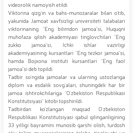
tavalludining 690 yilligi munosabati bilan,
videorolik namoyish etildi.
O‘zbekiston Milliy kino san'ati saroyida Milliy
Viktorina qizg‘in va bahs-munozaralar bilan o‘tib,
gvardiya tizimidagi yoshlar bilan uchrashuv bo‘lib
o‘tdi. // Bayram kunlarida xavfsizlik toʻliq taʼminlandi
yakunida Jamoat xavfsizligi universiteti talabalari
// Navroʻz shukuhi: otliq paradlar tashkil etildi //
viktorinaning “Eng bilimdon jamoa”si, Huquqni
“Navroʻzni ulugʻlash – insonni ulugʻlashdir!” shiori
muhofaza qilish akademiyasi tinglovchilari “Eng
ostida bayram sayli // Askarlar kasb-hunar
sertifikatlariga ega boʻldi // Qahramonlar xotirasi
zukko jamoa”si, Ichki ishlar vazirligi
yod etildi // Strandja turnirida Milliy gvardiya harbiy
akademiyasining kursantlari “Eng tezkor jamoa”si,
xizmatchisi Navbahor Hamidova oltin medalni qoʻlga
kiritdi. // Iroda Ismoilova «Sodiq xizmatlari uchun»
hamda Bojxona instituti kursantlari “Eng faol
medali bilan taqdirlandi. // O‘zbekiston Qurolli
jamoa”si deb topildi.
Kuchlarida kibersport, dron va robot texnologiyalari
Tadbir so‘ngida jamoalar va ularning ustozlariga
yo‘nalishlari rivojlantiriladi // Andijon viloyatida
Respublika ishchi guruhining yoshlar bilan uchrashuvi
diplom va esdalik sovg‘alari, shuningdek har bir
tadbirlari doirasida muddatdi harbiy xizmatchilarga
jamoa ishtirokchilariga “O‘zbekiston Respublikasi
sertifikatlar topshirildi. // Milliy gvardiya
Konstitutsiyasi” kitobi topshirildi.
qo‘mondoni, general-polkovnik B.Tashmatov
poytaxtimizdagi manzilli ishlari davomida yoshlar
Tadbirdan ko‘zlangan maqsad Oʻzbekiston
bilan uchrashib, ular bilan ochiq muloqot o‘tkazdi. //
Respublikasi Konstitutsiyasi qabul qilinganligining
Farg‘ona viloyatida jinoyat sodir etishga moyil
33 yilligi bayramini munosib qarshi olish, turdosh
shaxslar yashash manzillarida tezkor tadbirlar
o‘tkazildi. // “8-mart – Xalqaro xotin qizlar kuni”
oliy ta’lim muassasalarining talaba, tinglovchi va