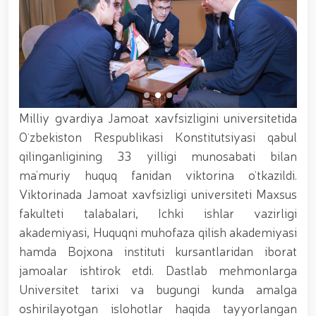
xizmat itlari ko‘rgazmasi tashkil etildi. // “Dog
biatloni” bellashuvining 6-respublika idoralararo
musobaqasi g'oliblari aniqlandi. // O‘zbekistonning
harbiy salohiyatini mustahkamlash: islohotlar va
ustuvor vazifalar.// Milliy gvardiya qo‘mondoni
Jamoat xavfsizligi universiteti bitiruvchi kursantlari
bilan uchrashdi.// 9-may — Xotira va qadrlash kuni
munosabati bilan Milliy gvardiya qoʻmondonligi
Milliy gvardiya Jamoat xavfsizligini universitetida
tomonidan poytaxtimizda istiqomat qiluvchi Ikkinchi
jahon urushi qatnashchilari va faxriylari holidan xabar
Oʻzbekiston Respublikasi Konstitutsiyasi qabul
olindi. // “Uyg‘oq xotira” nomli teatrlashtirilgan
qilinganligining 33 yilligi munosabati bilan
musiqiy konsert dasturi namoyish qilindi.// “Uch
ma’muriy huquq fanidan viktorina o‘tkazildi.
avlod uchrashuvi” hamda “Bizning qahramonlar”
kitobining taqdimotiga bag‘ishlangan tadbir tashkil
Viktorinada Jamoat xavfsizligi universiteti Maxsus
etildi.// “Men G‘olib Run” yugurish musobaqasida
fakulteti talabalari, Ichki ishlar vazirligi
gvardiyachilar faxrli o'rinlarni egallashdi.//
akademiyasi, Huquqni muhofaza qilish akademiyasi
Hamkorlikdagi profilaktik tadbirlar davom
ettirilmoqda. Xavfsiz muhitni ta’minlashga
hamda Bojxona instituti kursantlaridan iborat
qaratilgan chora-tadbirlar Milliy gvardiya
jamoalar ishtirok etdi. Dastlab mehmonlarga
qo‘mondoni general-polkovnik B. Tashmatov
Universitet tarixi va bugungi kunda amalga
rahbarligida Yunusobod tumanida amalga oshirildi //
Buyuk davlat arbobi Sohibqiron Amir Temur
oshirilayotgan islohotlar haqida tayyorlangan