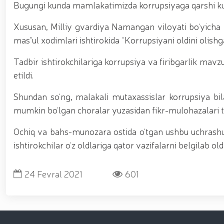
asosida yanada rivojlantiriladi / / Ma'naviy-ma'rif
Bugungi kunda mamlakatimizda korrupsiyaga qarshi kur
kiritilgan oʻsimlikni noqonuniy ravishda olib keta
vositalari olib qo‘yildi / / Farg‘ona viloyatida p
Xususan, Milliy gvardiya Namangan viloyati bo‘yicha
markazida navbatdagi tinglovchilar uchun sertifika
masʼul xodimlari ishtirokida “Korrupsiyani oldini olish
nufuzli ko‘rgazmasi yuqori saviyada bo'lib o'tdi. // 
jarayonlari davom etmoqda / / Davlatimiz rahbarin
Tadbir ishtirokchilariga korrupsiya va firibgarlik mav
belgilab bergan vazifalari yuzasidan, Milliy gvardiy
o‘tkazildi / / Milliy gvardiya Surxondaryo viloyat
etildi.
voleybol bo‘yicha o‘tkazilgan musobaqada faxrli b
universiteti dotsentlari ishtirokidagi ochiq muloq
Shundan so‘ng, malakali mutaxassislar korrupsiya bilan
xususiyatlari” mavzusida ko‘rgazmali mashg‘ulot 
mumkin bo‘lgan choralar yuzasidan fikr-mulohazalari t
uchuvchisiz uchadigan apparatlarini qo‘llash istiq
o‘qilishi vaqtida jamoat tartibi hamda fuqarolar x
Ochiq va bahs-munozara ostida o‘tgan ushbu uchras
ishtirokchilar o‘z oldlariga qator vazifalarni belgilab oldi
24 Fevral 2021
601