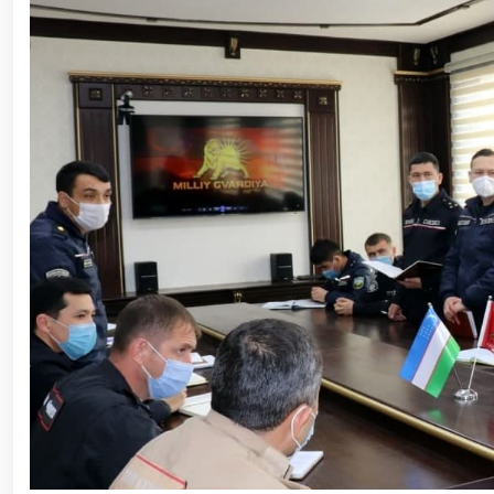
ishchi guruhining yoshlar bilan uchrashuvi tadbirlari
polkovnik B.Tashmatov poytaxtimizdagi manzilli ishlar
etishga moyil shaxslar yashash manzillarida tezkor tad
yuritib kyelayotgan ayollar uchun tantanali bayram ta
o‘tkazildi // Ajdodlar merosi – milliy gʻurur va 
litseyi faoliyati bilan yaqindan tanishdi. //Milliy gv
// “Harbiy taʼlim tizimida ilm-fan va pedagogik tex
etildi. //Milliy gvardiya qo‘mondoni general-po
viloyatalarida xavfsiz muhitni yaratish va jamoat xa
vazifalar doimiy e’tiborda. // Milliy gvardiya 
federatsiyasi raisi etib saylandi. // Milliy gvardi
talablariga mos takomillashtirishga qaratilgan ishl
oilalar” mavzusida adabiy-badiiy kecha tashkil etil
“Jasorat” filmi premyerasi bo'lib o'tdi / / Qurolli Ku
bayramona tadbir o‘tkazildi / / Milliy gvardiya qo'm
kuni munosabati bilan bayram tabrigi / / Oʻzbekisto
munosabati bilan gvardiyachilar xizmat burchini b
devoni hududida bunyod etilgan yodgorlik majmuasi poy
“O‘zbekiston Respublikasi Qurolli Kuchlari tashki
muhofaza qilish organlari xodimlaridan bir guruhini 
yig‘ilishini o‘tkazdi / / Prezident Shavkat Mirziyo
tanishdi / / Moliya, ilg‘or texnologiyalar, madani