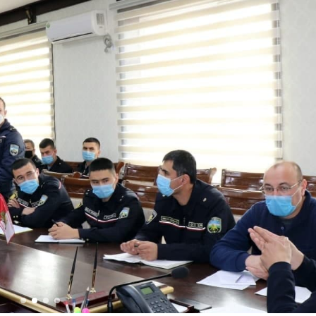
 doirasida muddatdi harbiy xizmatchilarga sertifikatla
i davomida yoshlar bilan uchrashib, ular bilan ochiq 
birlar o‘tkazildi. // “8-mart – Xalqaro xotin qizlar k
dbiri tashkil etildi // Moliyaviy shaffoflik va korrup
vatanparvarlik manbai // General-polkovnik B.Tashma
ardiya qo‘mondoni, general-polkovnik B.Tashmatov Sirda
nologiyalarni rivojlantirish istiqbollari” mavzusida r
lkovnik B.Tashmatov ilk manzilli ishlarini Yunusobod
vfsizligini ishonchli taʼminlash boʻyicha manzilli ishla
qoʻmondoni general-polkovnik B.Tashmatov Oʻzbekiston 
ya shaxsiy tarkibining jangovar salohiyati, jismoniy v
ar davom ettirilmoqda. // Tizim fidoyilari hurmat va e
di / / Vatanparvarlik oyligi doirasidagi tadbirlar / / 
chlarimiz tashkil etilganining 34 yilligi va 14 yanvar 
ondonining O‘zbekiston Respublikasi Qurolli Kuchlari t
n Respublikasi Qurolli Kuchlari tashkil etilganining 3
ajarish chogʻida qahramonlarcha halok boʻlgan safdoshl
iga gul qoʻyishib, ularning xotirasiga hurmat bajo ke
l etilganining 34 yilligi hamda Vatan himoyachilari ku
mukofotlash to‘g‘risida”gi Farmoni / / Prezident Shav
yev Toshkent shahri Yunusobod tumanida barpo etilgan 
yat va turizmning yirik markaziga aylanib borayotgan 