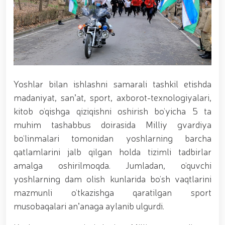
xizmat itlari ko‘rgazmasi tashkil etildi. // “Dog
biatloni” bellashuvining 6-respublika idoralararo
musobaqasi g'oliblari aniqlandi. // O‘zbekistonning
harbiy salohiyatini mustahkamlash: islohotlar va
ustuvor vazifalar.// Milliy gvardiya qo‘mondoni
Jamoat xavfsizligi universiteti bitiruvchi kursantlari
bilan uchrashdi.// 9-may — Xotira va qadrlash kuni
munosabati bilan Milliy gvardiya qoʻmondonligi
Yoshlar bilan ishlashni samarali tashkil etishda
tomonidan poytaxtimizda istiqomat qiluvchi Ikkinchi
jahon urushi qatnashchilari va faxriylari holidan xabar
madaniyat, sanʼat, sport, axborot-texnologiyalari,
olindi. // “Uyg‘oq xotira” nomli teatrlashtirilgan
kitob o‘qishga qiziqishni oshirish bo‘yicha 5 ta
musiqiy konsert dasturi namoyish qilindi.// “Uch
muhim tashabbus doirasida Milliy gvardiya
avlod uchrashuvi” hamda “Bizning qahramonlar”
kitobining taqdimotiga bag‘ishlangan tadbir tashkil
bo‘linmalari tomonidan yoshlarning barcha
etildi.// “Men G‘olib Run” yugurish musobaqasida
qatlamlarini jalb qilgan holda tizimli tadbirlar
gvardiyachilar faxrli o'rinlarni egallashdi.//
amalga oshirilmoqda. Jumladan, o‘quvchi
Hamkorlikdagi profilaktik tadbirlar davom
ettirilmoqda. Xavfsiz muhitni ta’minlashga
yoshlarning dam olish kunlarida bo‘sh vaqtlarini
qaratilgan chora-tadbirlar Milliy gvardiya
mazmunli o‘tkazishga qaratilgan sport
qo‘mondoni general-polkovnik B. Tashmatov
musobaqalari anʼanaga aylanib ulgurdi.
rahbarligida Yunusobod tumanida amalga oshirildi //
Buyuk davlat arbobi Sohibqiron Amir Temur