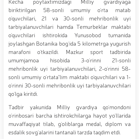
tavalludining 690 yilligi munosabati bilan,
Kecha poytaxtimizdagi Milliy gvardiyaga
O‘zbekiston Milliy kino san'ati saroyida Milliy
biriktirilgan 58-sonli umumiy o‘rta matab
gvardiya tizimidagi yoshlar bilan uchrashuv bo‘lib
o‘quvchilari, 21 va 30-sonli mehribonlik uyi
o‘tdi. // Bayram kunlarida xavfsizlik toʻliq taʼminlandi
// Navroʻz shukuhi: otliq paradlar tashkil etildi //
tarbiyalanuvchilari hamda Temurbeklar maktabi
“Navroʻzni ulugʻlash – insonni ulugʻlashdir!” shiori
o‘quvchilari ishtirokida Yunusobod tumanida
ostida bayram sayli // Askarlar kasb-hunar
joylashgan Botanika bog‘ida 5 kilometrga yugurish
sertifikatlariga ega boʻldi // Qahramonlar xotirasi
yod etildi // Strandja turnirida Milliy gvardiya harbiy
marafoni o‘tkazildi. Mazkur sport tadbirida
xizmatchisi Navbahor Hamidova oltin medalni qoʻlga
umumjamoa hisobida 3-o‘rinni 21-sonli
kiritdi. // Iroda Ismoilova «Sodiq xizmatlari uchun»
mehribonlik uyi tarbiyalanuvchilari, 2-o‘rinni 58-
medali bilan taqdirlandi. // O‘zbekiston Qurolli
Kuchlarida kibersport, dron va robot texnologiyalari
sonli umumiy o‘rtataʼlim maktabi o‘quvchilari va 1-
yo‘nalishlari rivojlantiriladi // Andijon viloyatida
o‘rinni 30-sonli mehribonlik uyi tarbiyalanuvchilari
Respublika ishchi guruhining yoshlar bilan uchrashuvi
qo‘lga kiritdi.
tadbirlari doirasida muddatdi harbiy xizmatchilarga
sertifikatlar topshirildi. // Milliy gvardiya
qo‘mondoni, general-polkovnik B.Tashmatov
Tadbir yakunida Milliy gvardiya qo‘mondoni
poytaxtimizdagi manzilli ishlari davomida yoshlar
o‘rinbosari barcha ishtirokchilarga hayot yo‘llarida
bilan uchrashib, ular bilan ochiq muloqot o‘tkazdi. //
muvaffaqiyat tilab, g‘oliblarga medal, diplom va
Farg‘ona viloyatida jinoyat sodir etishga moyil
shaxslar yashash manzillarida tezkor tadbirlar
esdalik sovg‘alarini tantanali tarzda taqdim etdi.
o‘tkazildi. // “8-mart – Xalqaro xotin qizlar kuni”