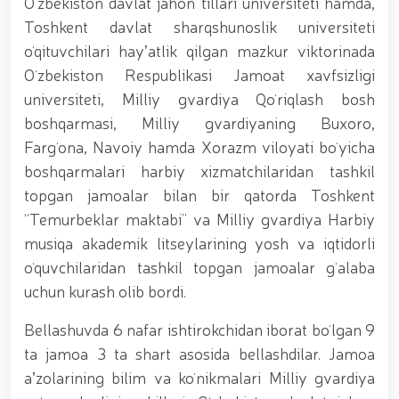
Oʻzbekiston davlat jahon tillari universiteti hamda,
tavalludining 690 yilligi munosabati bilan,
O‘zbekiston Milliy kino san'ati saroyida Milliy
Toshkent davlat sharqshunoslik universiteti
gvardiya tizimidagi yoshlar bilan uchrashuv bo‘lib
oʻqituvchilari hayʼatlik qilgan mazkur viktorinada
o‘tdi. // Bayram kunlarida xavfsizlik toʻliq taʼminlandi
// Navroʻz shukuhi: otliq paradlar tashkil etildi //
Oʻzbekiston Respublikasi Jamoat xavfsizligi
“Navroʻzni ulugʻlash – insonni ulugʻlashdir!” shiori
universiteti, Milliy gvardiya Qoʻriqlash bosh
ostida bayram sayli // Askarlar kasb-hunar
boshqarmasi, Milliy gvardiyaning Buxoro,
sertifikatlariga ega boʻldi // Qahramonlar xotirasi
yod etildi // Strandja turnirida Milliy gvardiya harbiy
Fargʻona, Navoiy hamda Xorazm viloyati boʻyicha
xizmatchisi Navbahor Hamidova oltin medalni qoʻlga
boshqarmalari harbiy xizmatchilaridan tashkil
kiritdi. // Iroda Ismoilova «Sodiq xizmatlari uchun»
topgan jamoalar bilan bir qatorda Toshkent
medali bilan taqdirlandi. // O‘zbekiston Qurolli
Kuchlarida kibersport, dron va robot texnologiyalari
“Temurbeklar maktabi” va Milliy gvardiya Harbiy
yo‘nalishlari rivojlantiriladi // Andijon viloyatida
musiqa akademik litseylarining yosh va iqtidorli
Respublika ishchi guruhining yoshlar bilan uchrashuvi
oʻquvchilaridan tashkil topgan jamoalar gʻalaba
tadbirlari doirasida muddatdi harbiy xizmatchilarga
sertifikatlar topshirildi. // Milliy gvardiya
uchun kurash olib bordi.
qo‘mondoni, general-polkovnik B.Tashmatov
poytaxtimizdagi manzilli ishlari davomida yoshlar
Bellashuvda 6 nafar ishtirokchidan iborat boʻlgan 9
bilan uchrashib, ular bilan ochiq muloqot o‘tkazdi. //
ta jamoa 3 ta shart asosida bellashdilar. Jamoa
Farg‘ona viloyatida jinoyat sodir etishga moyil
aʼzolarining bilim va koʻnikmalari Milliy gvardiya
shaxslar yashash manzillarida tezkor tadbirlar
o‘tkazildi. // “8-mart – Xalqaro xotin qizlar kuni”