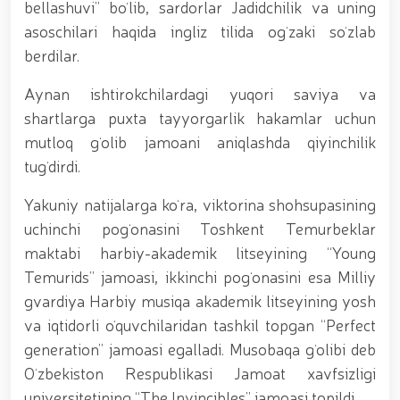
muhofaza qilish organlarining Qoʻl jangi federatsiyasi
bellashuvi” boʻlib, sardorlar Jadidchilik va uning
raisi etib saylandi. // Milliy gvardiya shaxsiy
asoschilari haqida ingliz tilida ogʻzaki soʻzlab
tarkibining jangovar salohiyati, jismoniy va ma'naviy
berdilar.
tayyorgarligini mustahkamlash hamda zamon
talablariga mos takomillashtirishga qaratilgan ishlar
Aynan ishtirokchilardagi yuqori saviya va
davom ettirilmoqda. // Tizim fidoyilari hurmat va
ehtirom bilan nafaqaga kuzatildi. // “Kitobxon harbiy
shartlarga puxta tayyorgarlik hakamlar uchun
oilalar” mavzusida adabiy-badiiy kecha tashkil etildi
mutloq gʻolib jamoani aniqlashda qiyinchilik
/ / Vatanparvarlik oyligi doirasidagi tadbirlar / /
tugʻdirdi.
Toshkentda qidiruvda bo‘lgan shaxs qo‘lga olindi / /
“Jasorat” filmi premyerasi bo'lib o'tdi / / Qurolli
Kuchlarimiz tashkil etilganining 34 yilligi va 14 yanvar
Yakuniy natijalarga koʻra, viktorina shohsupasining
– Vatan himoyachilari kuni munosabati Milliy
uchinchi pogʻonasini Toshkent Temurbeklar
gvardiyada bayramona tadbir o‘tkazildi / / Milliy
maktabi harbiy-akademik litseyining “Young
gvardiya qo'mondonining O‘zbekiston Respublikasi
Qurolli Kuchlari tashkil etilganining 34 yilligi va Vatan
Temurids” jamoasi, ikkinchi pogʻonasini esa Milliy
himoyachilari kuni munosabati bilan bayram tabrigi /
gvardiya Harbiy musiqa akademik litseyining yosh
/ Oʻzbekiston Respublikasi Qurolli Kuchlari tashkil
va iqtidorli oʻquvchilaridan tashkil topgan “Perfect
etilganining 34 yilligi hamda 14-yanvar — Vatan
himoyachilari kuni munosabati bilan gvardiyachilar
generation” jamoasi egalladi. Musobaqa gʻolibi deb
xizmat burchini bajarish chogʻida qahramonlarcha
Oʻzbekiston Respublikasi Jamoat xavfsizligi
halok boʻlgan safdoshlari xotirasiga bagʻishlab Milliy
universitetining “The Invincibles” jamoasi topildi.