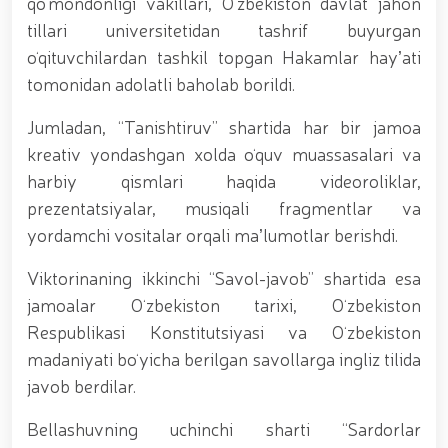
qoʻmondonligi vakillari, Oʻzbekiston davlat jahon
munosabati bilan Milliy gvardiya tizimida faoliyat
tillari universitetidan tashrif buyurgan
yuritib kyelayotgan ayollar uchun tantanali bayram
tadbiri tashkil etildi // Moliyaviy shaffoflik va
oʻqituvchilardan tashkil topgan Hakamlar hayʼati
korrupsiyadan xoli muhitni ta’minlash bo‘yicha o‘quv
tomonidan adolatli baholab borildi.
yig‘ini o‘tkazildi // Ajdodlar merosi – milliy gʻurur va
vatanparvarlik manbai // General-polkovnik
Jumladan, “Tanishtiruv” shartida har bir jamoa
B.Tashmatov Toshkent “Temurbeklar maktabi”
kreativ yondashgan xolda oʻquv muassasalari va
harbiy akademik litseyi faoliyati bilan yaqindan
tanishdi. //Milliy gvardiya qo‘mondoni, general-
harbiy qismlari haqida videoroliklar,
polkovnik B.Tashmatov Sirdaryo va Jizzax viloyatida
prezentatsiyalar, musiqali fragmentlar va
o'rganish ishlarini olib bordi // “Harbiy taʼlim tizimida
yordamchi vositalar orqali maʼlumotlar berishdi.
ilm-fan va pedagogik texnologiyalarni rivojlantirish
istiqbollari” mavzusida respublika harbiy ilmiy-
amaliy konferensiyasi tashkil etildi. //Milliy gvardiya
Viktorinaning ikkinchi “Savol-javob” shartida esa
qo‘mondoni general-polkovnik B.Tashmatov ilk
jamoalar Oʻzbekiston tarixi, Oʻzbekiston
manzilli ishlarini Yunusobod tumanida amalga
Respublikasi Konstitutsiyasi va Oʻzbekiston
oshirdi. // Samarqand va Buxoro viloyatalarida
xavfsiz muhitni yaratish va jamoat xavfsizligini
madaniyati boʻyicha berilgan savollarga ingliz tilida
ishonchli taʼminlash boʻyicha manzilli ishlar amalga
javob berdilar.
oshirildi. // Yoshlar siyosatiga oid ustuvor vazifalar
doimiy e’tiborda. // Milliy gvardiya qoʻmondoni
Bellashuvning uchinchi sharti “Sardorlar
general-polkovnik B.Tashmatov Oʻzbekiston huquqni