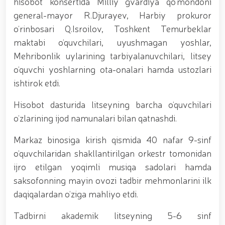
hisobot konsertida Milliy gvardiya qo‘mondoni
tavalludining 690 yilligi munosabati bilan,
O‘zbekiston Milliy kino san'ati saroyida Milliy
general-mayor R.Djurayev, Harbiy prokuror
gvardiya tizimidagi yoshlar bilan uchrashuv bo‘lib
o‘rinbosari Q.Isroilov, Toshkent Temurbeklar
o‘tdi. // Bayram kunlarida xavfsizlik toʻliq taʼminlandi
// Navroʻz shukuhi: otliq paradlar tashkil etildi //
maktabi o‘quvchilari, uyushmagan yoshlar,
“Navroʻzni ulugʻlash – insonni ulugʻlashdir!” shiori
Mehribonlik uylarining tarbiyalanuvchilari, litsey
ostida bayram sayli // Askarlar kasb-hunar
o‘quvchi yoshlarning ota-onalari hamda ustozlari
sertifikatlariga ega boʻldi // Qahramonlar xotirasi
yod etildi // Strandja turnirida Milliy gvardiya harbiy
ishtirok etdi.
xizmatchisi Navbahor Hamidova oltin medalni qoʻlga
kiritdi. // Iroda Ismoilova «Sodiq xizmatlari uchun»
Hisobot dasturida litseyning barcha o‘quvchilari
medali bilan taqdirlandi. // O‘zbekiston Qurolli
o‘zlarining ijod namunalari bilan qatnashdi.
Kuchlarida kibersport, dron va robot texnologiyalari
yo‘nalishlari rivojlantiriladi // Andijon viloyatida
Markaz binosiga kirish qismida 40 nafar 9-sinf
Respublika ishchi guruhining yoshlar bilan uchrashuvi
tadbirlari doirasida muddatdi harbiy xizmatchilarga
o‘quvchilaridan shakllantirilgan orkestr tomonidan
sertifikatlar topshirildi. // Milliy gvardiya
ijro etilgan yoqimli musiqa sadolari hamda
qo‘mondoni, general-polkovnik B.Tashmatov
saksofonning mayin ovozi tadbir mehmonlarini ilk
poytaxtimizdagi manzilli ishlari davomida yoshlar
bilan uchrashib, ular bilan ochiq muloqot o‘tkazdi. //
daqiqalardan o‘ziga mahliyo etdi.
Farg‘ona viloyatida jinoyat sodir etishga moyil
shaxslar yashash manzillarida tezkor tadbirlar
Tadbirni akademik litseyning 5-6 sinf
o‘tkazildi. // “8-mart – Xalqaro xotin qizlar kuni”