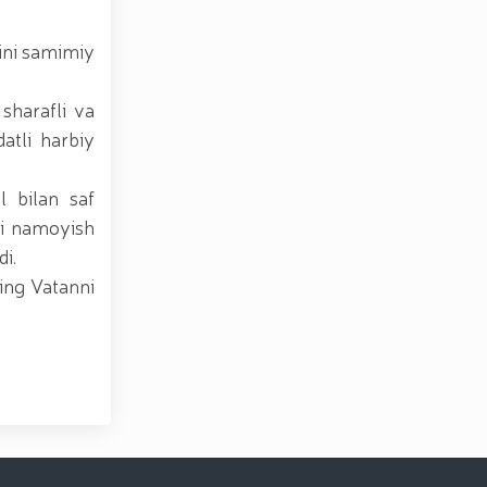
ini samimiy
 sharafli va
datli harbiy
l bilan saf
ari namoyish
di.
ning Vatanni