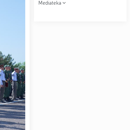
Mediateka
r topshirildi. // Milliy gvardiya qo‘mondoni, general-
muloqot o‘tkazdi. // Farg‘ona viloyatida jinoyat sodir
uni” munosabati bilan Milliy gvardiya tizimida faoliyat
siyadan xoli muhitni ta’minlash bo‘yicha o‘quv yig‘ini
tov Toshkent “Temurbeklar maktabi” harbiy akademik
ryo va Jizzax viloyatida o'rganish ishlarini olib bordi
espublika harbiy ilmiy-amaliy konferensiyasi tashkil
 tumanida amalga oshirdi. // Samarqand va Buxoro
r amalga oshirildi. // Yoshlar siyosatiga oid ustuvor
huquqni muhofaza qilish organlarining Qoʻl jangi
a ma'naviy tayyorgarligini mustahkamlash hamda zamon
htirom bilan nafaqaga kuzatildi. // “Kitobxon harbiy
Toshkentda qidiruvda bo‘lgan shaxs qo‘lga olindi / /
– Vatan himoyachilari kuni munosabati Milliy gvardiyada
ashkil etilganining 34 yilligi va Vatan himoyachilari
4 yilligi hamda 14-yanvar — Vatan himoyachilari kuni
ari xotirasiga bagʻishlab Milliy gvardiya Markaziy
ltirishdi / / O‘zbekiston Respublikasi Prezidentining
ni munosabati bilan harbiy xizmatchilar va huquqni
kat Mirziyoyev Xavfsizlik kengashining kengaytirilgan
yirik quvvatli kogeneratsiya markazi faoliyati bilan
Toshkent dunyoning zamonaviy megapolislari andozasi