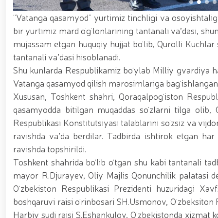
asosida yanada rivojlantiriladi / / Ma'naviy-ma'rif
kiritilgan oʻsimlikni noqonuniy ravishda olib keta
“Vatanga qasamyod” yurtimiz tinchligi va osoyishtali
vositalari olib qo‘yildi / / Farg‘ona viloyatida p
bir yurtimiz mard oʻgʻlonlarining tantanali vaʼdasi, shu
markazida navbatdagi tinglovchilar uchun sertifika
nufuzli ko‘rgazmasi yuqori saviyada bo'lib o'tdi. // 
mujassam etgan huquqiy hujjat boʻlib, Qurolli Kuchlar
jarayonlari davom etmoqda / / Davlatimiz rahbarin
tantanali vaʼdasi hisoblanadi.
belgilab bergan vazifalari yuzasidan, Milliy gvardiy
o‘tkazildi / / Milliy gvardiya Surxondaryo viloyat
Shu kunlarda Respublikamiz boʻylab Milliy gvardiya h
voleybol bo‘yicha o‘tkazilgan musobaqada faxrli b
Vatanga qasamyod qilish marosimlariga bagʻishlangan ta
universiteti dotsentlari ishtirokidagi ochiq muloq
Xususan, Toshkent shahri, Qoraqalpogʻiston Respubli
xususiyatlari” mavzusida ko‘rgazmali mashg‘ulot 
uchuvchisiz uchadigan apparatlarini qo‘llash istiq
qasamyodda bitilgan muqaddas soʻzlarni tilga olib, O
o‘qilishi vaqtida jamoat tartibi hamda fuqarolar x
Respublikasi Konstitutsiyasi talablarini soʻzsiz va vij
ravishda vaʼda berdilar. Tadbirda ishtirok etgan har
ravishda topshirildi.
Toshkent shahrida boʻlib oʻtgan shu kabi tantanali ta
mayor R.Djurayev, Oliy Majlis Qonunchilik palatasi de
Oʻzbekiston Respublikasi Prezidenti huzuridagi Xavf
boshqaruvi raisi oʻrinbosari SH.Usmonov, Oʻzbeksiton 
Harbiy sudi raisi S.Eshankulov, Oʻzbekistonda xizmat ko