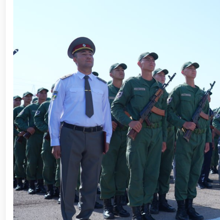
ishchi guruhining yoshlar bilan uchrashuvi tadbirlari
polkovnik B.Tashmatov poytaxtimizdagi manzilli ishlar
etishga moyil shaxslar yashash manzillarida tezkor tad
yuritib kyelayotgan ayollar uchun tantanali bayram ta
o‘tkazildi // Ajdodlar merosi – milliy gʻurur va 
litseyi faoliyati bilan yaqindan tanishdi. //Milliy gv
// “Harbiy taʼlim tizimida ilm-fan va pedagogik tex
etildi. //Milliy gvardiya qo‘mondoni general-po
viloyatalarida xavfsiz muhitni yaratish va jamoat xa
vazifalar doimiy e’tiborda. // Milliy gvardiya 
federatsiyasi raisi etib saylandi. // Milliy gvardi
talablariga mos takomillashtirishga qaratilgan ishl
oilalar” mavzusida adabiy-badiiy kecha tashkil etil
“Jasorat” filmi premyerasi bo'lib o'tdi / / Qurolli Ku
bayramona tadbir o‘tkazildi / / Milliy gvardiya qo'm
kuni munosabati bilan bayram tabrigi / / Oʻzbekisto
munosabati bilan gvardiyachilar xizmat burchini b
devoni hududida bunyod etilgan yodgorlik majmuasi poy
“O‘zbekiston Respublikasi Qurolli Kuchlari tashki
muhofaza qilish organlari xodimlaridan bir guruhini 
yig‘ilishini o‘tkazdi / / Prezident Shavkat Mirziyo
tanishdi / / Moliya, ilg‘or texnologiyalar, madani