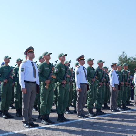
 doirasida muddatdi harbiy xizmatchilarga sertifikatla
i davomida yoshlar bilan uchrashib, ular bilan ochiq 
birlar o‘tkazildi. // “8-mart – Xalqaro xotin qizlar k
dbiri tashkil etildi // Moliyaviy shaffoflik va korrup
vatanparvarlik manbai // General-polkovnik B.Tashma
ardiya qo‘mondoni, general-polkovnik B.Tashmatov Sirda
nologiyalarni rivojlantirish istiqbollari” mavzusida r
lkovnik B.Tashmatov ilk manzilli ishlarini Yunusobod
vfsizligini ishonchli taʼminlash boʻyicha manzilli ishla
qoʻmondoni general-polkovnik B.Tashmatov Oʻzbekiston 
ya shaxsiy tarkibining jangovar salohiyati, jismoniy v
ar davom ettirilmoqda. // Tizim fidoyilari hurmat va e
di / / Vatanparvarlik oyligi doirasidagi tadbirlar / / 
chlarimiz tashkil etilganining 34 yilligi va 14 yanvar 
ondonining O‘zbekiston Respublikasi Qurolli Kuchlari t
n Respublikasi Qurolli Kuchlari tashkil etilganining 3
ajarish chogʻida qahramonlarcha halok boʻlgan safdoshl
iga gul qoʻyishib, ularning xotirasiga hurmat bajo ke
l etilganining 34 yilligi hamda Vatan himoyachilari ku
mukofotlash to‘g‘risida”gi Farmoni / / Prezident Shav
yev Toshkent shahri Yunusobod tumanida barpo etilgan 
yat va turizmning yirik markaziga aylanib borayotgan 