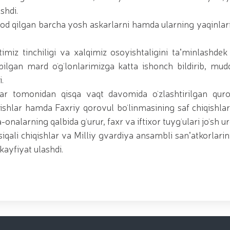
shdi.
od qilgan barcha yosh askarlarni hamda ularning yaqinlar
imiz tinchiligi va xalqimiz osoyishtaligini taʼminlashdek
 bilgan mard oʻgʻlonlarimizga katta ishonch bildirib, mud
.
ar tomonidan qisqa vaqt davomida oʻzlashtirilgan quro
iqishlar hamda Faxriy qorovul boʻlinmasining saf chiqishl
-onalarning qalbida gʻurur, faxr va iftixor tuygʻulari joʻsh ur
iqali chiqishlar va Milliy gvardiya ansambli sanʼatkorlari
kayfiyat ulashdi.