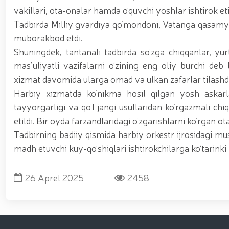
vakillari, ota-onalar hamda oʻquvchi yoshlar ishtirok eti
Tadbirda Milliy gvardiya qoʻmondoni, Vatanga qasamy
muborakbod etdi.
Shuningdek, tantanali tadbirda soʻzga chiqqanlar, yurt
masʼuliyatli vazifalarni oʻzining eng oliy burchi deb
xizmat davomida ularga omad va ulkan zafarlar tilashdi
Harbiy xizmatda koʻnikma hosil qilgan yosh askarl
tayyorgarligi va qoʻl jangi usullaridan koʻrgazmali ch
etildi. Bir oyda farzandlaridagi oʻzgarishlarni koʻrgan ota
Tadbirning badiiy qismida harbiy orkestr ijrosidagi mus
madh etuvchi kuy-qoʻshiqlari ishtirokchilarga koʻtarinki 
26 Aprel 2025
2458