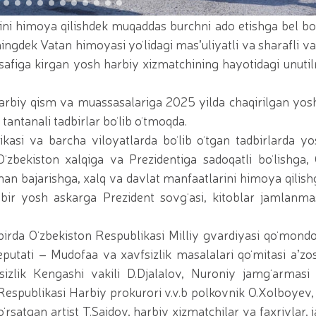
iy seminar-trening o‘tkazildi / / Qoraqalpogʻiston Re
yotgan shaxs qo'lga olindi / / Toshkent shahrida gvar
gini himoya qilishdek muqaddas burchni ado etishga bel bo
irotexnika vositalarining noqonuniy muomalasiga chek qo‘
ningdek Vatan himoyasi yoʻlidagi masʼuliyatli va sharafli vaz
t topshirish marosimi bo‘lib o‘tdi. // Milliy gvardiya
Milliy gvardiya Jamoat xavfsizligi universitetiga o‘qish
 safiga kirgan yosh harbiy xizmatchining hayotidagi unut
ing ommaviy sportni yangi bosqichga olib chiqish bora
a qo‘mondoni R.Djurayev raisligida, kamondan (paraka
i bo‘yicha boshqarmasi ayol harbiy xizmatchilari Huqu
arbiy qism va muassasalariga 2025 yilda chaqirilgan yosh
irinchi o‘rinni egallashdi / / Oliy Majlis Senatining q
ntanali tadbirlar boʻlib oʻtmoqda.
ot / / Milliy gvardiya Temurbeklar maktabi o‘quvchila
kasi va barcha viloyatlarda boʻlib oʻtgan tadbirlarda yo
tashkil etildi / / Milliy gvardiya Toshkent mintaqaviy
bollari” mavzusida Respublika ilmiy-amaliy seminari o
ʻzbekiston xalqiga va Prezidentiga sadoqatli boʻlishga, 
avfsizligi taʼminlanad / / O‘zbekiston Respublikasi Pre
donan bajarishga, xalq va davlat manfaatlarini himoya qilish
rag‘batlantirish to‘g‘risida"gi
 bir yosh askarga Prezident sovgʻasi, kitoblar jamlanmas
dbirda Oʻzbekiston Respublikasi Milliy gvardiyasi qoʻmond
putati – Mudofaa va xavfsizlik masalalari qoʻmitasi aʼzos
sizlik Kengashi vakili D.Djalalov, Nuroniy jamgʻarmasi
Respublikasi Harbiy prokurori v.v.b polkovnik O.Xolboyev
ʻrsatgan artist T.Saidov, harbiy xizmatchilar va faxriylar, 