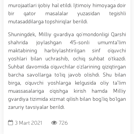
tavalludining 690 yilligi munosabati bilan,
murojaatlari ijobiy hal etildi. Ijtimoiy himoyaga doir
O‘zbekiston Milliy kino san'ati saroyida Milliy
gvardiya tizimidagi yoshlar bilan uchrashuv bo‘lib
bir qator masalalar yuzasidan tegishli
o‘tdi. // Bayram kunlarida xavfsizlik toʻliq taʼminlandi
mutasaddilarga topshiriqlar berildi.
// Navroʻz shukuhi: otliq paradlar tashkil etildi //
“Navroʻzni ulugʻlash – insonni ulugʻlashdir!” shiori
Shuningdek, Milliy gvardiya qo‘mondonligi Qarshi
ostida bayram sayli // Askarlar kasb-hunar
shahrida joylashgan 45-sonli umumtaʼlim
sertifikatlariga ega boʻldi // Qahramonlar xotirasi
yod etildi // Strandja turnirida Milliy gvardiya harbiy
maktabining harbiylashtirilgan sinf o‘quvchi
xizmatchisi Navbahor Hamidova oltin medalni qoʻlga
yoshlari bilan uchrashib, ochiq suhbat o‘tkazdi.
kiritdi. // Iroda Ismoilova «Sodiq xizmatlari uchun»
Suhbat davomida o‘quvchilar o‘zlarining qiziqtirgan
medali bilan taqdirlandi. // O‘zbekiston Qurolli
Kuchlarida kibersport, dron va robot texnologiyalari
barcha savollarga to‘liq javob olishdi. Shu bilan
yo‘nalishlari rivojlantiriladi // Andijon viloyatida
birga, o‘quvchi yoshlarga kelgusida oliy taʼlim
Respublika ishchi guruhining yoshlar bilan uchrashuvi
muassasalariga o‘qishga kirish hamda Milliy
tadbirlari doirasida muddatdi harbiy xizmatchilarga
sertifikatlar topshirildi. // Milliy gvardiya
gvardiya tizimida xizmat qilish bilan bog‘liq bo‘lgan
qo‘mondoni, general-polkovnik B.Tashmatov
zaruriy tavsiyalar berildi.
poytaxtimizdagi manzilli ishlari davomida yoshlar
bilan uchrashib, ular bilan ochiq muloqot o‘tkazdi. //
Farg‘ona viloyatida jinoyat sodir etishga moyil
3 Mart 2021
726
shaxslar yashash manzillarida tezkor tadbirlar
o‘tkazildi. // “8-mart – Xalqaro xotin qizlar kuni”