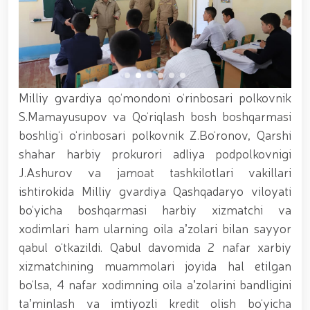
xizmat itlari ko‘rgazmasi tashkil etildi. // “Dog
biatloni” bellashuvining 6-respublika idoralararo
musobaqasi g'oliblari aniqlandi. // O‘zbekistonning
harbiy salohiyatini mustahkamlash: islohotlar va
ustuvor vazifalar.// Milliy gvardiya qo‘mondoni
Jamoat xavfsizligi universiteti bitiruvchi kursantlari
bilan uchrashdi.// 9-may — Xotira va qadrlash kuni
Milliy gvardiya qo‘mondoni o‘rinbosari polkovnik
munosabati bilan Milliy gvardiya qoʻmondonligi
S.Mamayusupov va Qo‘riqlash bosh boshqarmasi
tomonidan poytaxtimizda istiqomat qiluvchi Ikkinchi
jahon urushi qatnashchilari va faxriylari holidan xabar
boshlig‘i o‘rinbosari polkovnik Z.Bo‘ronov, Qarshi
olindi. // “Uyg‘oq xotira” nomli teatrlashtirilgan
shahar harbiy prokurori adliya podpolkovnigi
musiqiy konsert dasturi namoyish qilindi.// “Uch
J.Ashurov va jamoat tashkilotlari vakillari
avlod uchrashuvi” hamda “Bizning qahramonlar”
kitobining taqdimotiga bag‘ishlangan tadbir tashkil
ishtirokida Milliy gvardiya Qashqadaryo viloyati
etildi.// “Men G‘olib Run” yugurish musobaqasida
bo‘yicha boshqarmasi harbiy xizmatchi va
gvardiyachilar faxrli o'rinlarni egallashdi.//
xodimlari ham ularning oila aʼzolari bilan sayyor
Hamkorlikdagi profilaktik tadbirlar davom
ettirilmoqda. Xavfsiz muhitni ta’minlashga
qabul o‘tkazildi. Qabul davomida 2 nafar xarbiy
qaratilgan chora-tadbirlar Milliy gvardiya
xizmatchining muammolari joyida hal etilgan
qo‘mondoni general-polkovnik B. Tashmatov
bo‘lsa, 4 nafar xodimning oila aʼzolarini bandligini
rahbarligida Yunusobod tumanida amalga oshirildi //
Buyuk davlat arbobi Sohibqiron Amir Temur
taʼminlash va imtiyozli kredit olish bo‘yicha