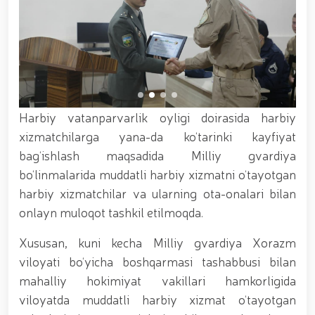
xizmat itlari ko‘rgazmasi tashkil etildi. // “Dog
biatloni” bellashuvining 6-respublika idoralararo
musobaqasi g'oliblari aniqlandi. // O‘zbekistonning
harbiy salohiyatini mustahkamlash: islohotlar va
ustuvor vazifalar.// Milliy gvardiya qo‘mondoni
Jamoat xavfsizligi universiteti bitiruvchi kursantlari
bilan uchrashdi.// 9-may — Xotira va qadrlash kuni
munosabati bilan Milliy gvardiya qoʻmondonligi
Harbiy vatanparvarlik oyligi doirasida harbiy
tomonidan poytaxtimizda istiqomat qiluvchi Ikkinchi
jahon urushi qatnashchilari va faxriylari holidan xabar
xizmatchilarga yana-da ko‘tarinki kayfiyat
olindi. // “Uyg‘oq xotira” nomli teatrlashtirilgan
bag‘ishlash maqsadida Milliy gvardiya
musiqiy konsert dasturi namoyish qilindi.// “Uch
bo‘linmalarida muddatli harbiy xizmatni o‘tayotgan
avlod uchrashuvi” hamda “Bizning qahramonlar”
kitobining taqdimotiga bag‘ishlangan tadbir tashkil
harbiy xizmatchilar va ularning ota-onalari bilan
etildi.// “Men G‘olib Run” yugurish musobaqasida
onlayn muloqot tashkil etilmoqda.
gvardiyachilar faxrli o'rinlarni egallashdi.//
Hamkorlikdagi profilaktik tadbirlar davom
Xususan, kuni kecha Milliy gvardiya Xorazm
ettirilmoqda. Xavfsiz muhitni ta’minlashga
viloyati bo‘yicha boshqarmasi tashabbusi bilan
qaratilgan chora-tadbirlar Milliy gvardiya
qo‘mondoni general-polkovnik B. Tashmatov
mahalliy hokimiyat vakillari hamkorligida
rahbarligida Yunusobod tumanida amalga oshirildi //
viloyatda muddatli harbiy xizmat o‘tayotgan
Buyuk davlat arbobi Sohibqiron Amir Temur