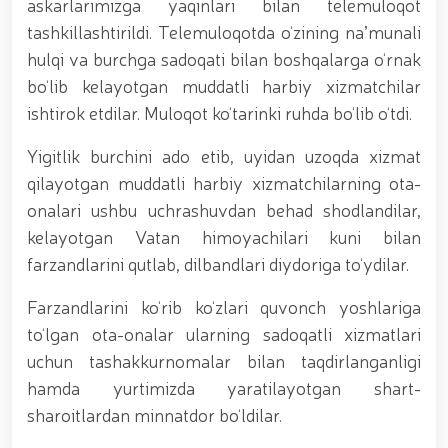
tavalludining 690 yilligi munosabati bilan,
askarlarimizga yaqinlari bilan telemuloqot
O‘zbekiston Milliy kino san'ati saroyida Milliy
tashkillashtirildi. Telemuloqotda o‘zining naʼmunali
gvardiya tizimidagi yoshlar bilan uchrashuv bo‘lib
hulqi va burchga sadoqati bilan boshqalarga o‘rnak
o‘tdi. // Bayram kunlarida xavfsizlik toʻliq taʼminlandi
// Navroʻz shukuhi: otliq paradlar tashkil etildi //
bo‘lib kelayotgan muddatli harbiy xizmatchilar
“Navroʻzni ulugʻlash – insonni ulugʻlashdir!” shiori
ishtirok etdilar. Muloqot ko‘tarinki ruhda bo‘lib o‘tdi.
ostida bayram sayli // Askarlar kasb-hunar
sertifikatlariga ega boʻldi // Qahramonlar xotirasi
Yigitlik burchini ado etib, uyidan uzoqda xizmat
yod etildi // Strandja turnirida Milliy gvardiya harbiy
qilayotgan muddatli harbiy xizmatchilarning ota-
xizmatchisi Navbahor Hamidova oltin medalni qoʻlga
kiritdi. // Iroda Ismoilova «Sodiq xizmatlari uchun»
onalari ushbu uchrashuvdan behad shodlandilar,
medali bilan taqdirlandi. // O‘zbekiston Qurolli
kelayotgan Vatan himoyachilari kuni bilan
Kuchlarida kibersport, dron va robot texnologiyalari
yo‘nalishlari rivojlantiriladi // Andijon viloyatida
farzandlarini qutlab, dilbandlari diydoriga to‘ydilar.
Respublika ishchi guruhining yoshlar bilan uchrashuvi
tadbirlari doirasida muddatdi harbiy xizmatchilarga
Farzandlarini ko‘rib ko‘zlari quvonch yoshlariga
sertifikatlar topshirildi. // Milliy gvardiya
to‘lgan ota-onalar ularning sadoqatli xizmatlari
qo‘mondoni, general-polkovnik B.Tashmatov
uchun tashakkurnomalar bilan taqdirlanganligi
poytaxtimizdagi manzilli ishlari davomida yoshlar
bilan uchrashib, ular bilan ochiq muloqot o‘tkazdi. //
hamda yurtimizda yaratilayotgan shart-
Farg‘ona viloyatida jinoyat sodir etishga moyil
sharoitlardan minnatdor bo‘ldilar.
shaxslar yashash manzillarida tezkor tadbirlar
o‘tkazildi. // “8-mart – Xalqaro xotin qizlar kuni”