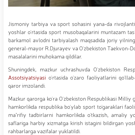
asosida yanada rivojlantiriladi / / Ma'naviy-ma'rif
kiritilgan oʻsimlikni noqonuniy ravishda olib keta
vositalari olib qo‘yildi / / Farg‘ona viloyatida p
markazida navbatdagi tinglovchilar uchun sertifika
Jismoniy tarbiya va sport sohasini yana-da rivojlant
nufuzli ko‘rgazmasi yuqori saviyada bo'lib o'tdi. // 
jarayonlari davom etmoqda / / Davlatimiz rahbarin
yoshlar o‘rtasida sport musobaqalarini muntazam tashki
belgilab bergan vazifalari yuzasidan, Milliy gvardiy
barkamol avlodni tarbiyalash maqsadida joriy yilnin
o‘tkazildi / / Milliy gvardiya Surxondaryo viloyat
general-mayor R.Djurayev va O‘zbekiston Taekvon-Do I
voleybol bo‘yicha o‘tkazilgan musobaqada faxrli b
universiteti dotsentlari ishtirokidagi ochiq muloq
masalalarini muhokama qildilar.
xususiyatlari” mavzusida ko‘rgazmali mashg‘ulot 
uchuvchisiz uchadigan apparatlarini qo‘llash istiq
Shuningdek, mazkur uchrashuvda O‘zbekiston Respu
o‘qilishi vaqtida jamoat tartibi hamda fuqarolar x
Assotsiyatsiyasi
o‘rtasida o‘zaro faoliyatlarini qo‘ll
qaror imzolandi.
Mazkur qarorga ko‘ra O‘zbekiston Respublikasi Milliy 
hamkorlikda respublika bo‘ylab sport to‘garaklari faol
maʼrifiy tadbirlarni hamkorlikda o‘tkazish, amaliy 
saflariga harbiy xizmatga kirish istagini bildirgan yo
rahbarlarga vazifalar yuklatildi.