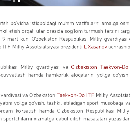
iy seminar-trening o‘tkazildi / / Qoraqalpogʻiston Re
yotgan shaxs qo'lga olindi / / Toshkent shahrida gvar
irotexnika vositalarining noqonuniy muomalasiga chek qo‘
t topshirish marosimi bo‘lib o‘tdi. // Milliy gvardiya
irish bo‘yicha istiqboldagi muhim vazifalarni amalga osh
Milliy gvardiya Jamoat xavfsizligi universitetiga o‘qish
ing ommaviy sportni yangi bosqichga olib chiqish bora
l etish orqali ular orasida sog‘lom turmush tarzini targ‘
a qo‘mondoni R.Djurayev raisligida, kamondan (paraka
g 9 mart kuni O‘zbekiston Respublikasi Milliy gvardiyasi
i bo‘yicha boshqarmasi ayol harbiy xizmatchilari Huqu
TF Milliy Assotsiatsiyasi prezidenti
L.Xasanov
uchrashib
irinchi o‘rinni egallashdi / / Oliy Majlis Senatining q
ot / / Milliy gvardiya Temurbeklar maktabi o‘quvchila
tashkil etildi / / Milliy gvardiya Toshkent mintaqaviy
bollari” mavzusida Respublika ilmiy-amaliy seminari o
blikasi Milliy gvardiyasi va
O‘zbekiston Taekvon-Do 
avfsizligi taʼminlanad / / O‘zbekiston Respublikasi Pre
ab-quvvatlash hamda hamkorlik aloqalarini yo‘lga qo‘yish t
rag‘batlantirish to‘g‘risida"gi
gvardiyasi va O‘zbekiston
Taekvon-Do ITF
Milliy Assotsiat
iyatini yo‘lga qo‘yish, tashkil etiladigan sport musobaqa 
yordam ko‘rsatish hamda O‘zbekiston Respublikasi Milliy
sh sportchilarni xizmatga qabul qilish masalalari yuzasid