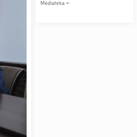
Mediateka
r topshirildi. // Milliy gvardiya qo‘mondoni, general-
muloqot o‘tkazdi. // Farg‘ona viloyatida jinoyat sodir
uni” munosabati bilan Milliy gvardiya tizimida faoliyat
siyadan xoli muhitni ta’minlash bo‘yicha o‘quv yig‘ini
tov Toshkent “Temurbeklar maktabi” harbiy akademik
ryo va Jizzax viloyatida o'rganish ishlarini olib bordi
espublika harbiy ilmiy-amaliy konferensiyasi tashkil
 tumanida amalga oshirdi. // Samarqand va Buxoro
r amalga oshirildi. // Yoshlar siyosatiga oid ustuvor
huquqni muhofaza qilish organlarining Qoʻl jangi
a ma'naviy tayyorgarligini mustahkamlash hamda zamon
htirom bilan nafaqaga kuzatildi. // “Kitobxon harbiy
Toshkentda qidiruvda bo‘lgan shaxs qo‘lga olindi / /
– Vatan himoyachilari kuni munosabati Milliy gvardiyada
ashkil etilganining 34 yilligi va Vatan himoyachilari
4 yilligi hamda 14-yanvar — Vatan himoyachilari kuni
ari xotirasiga bagʻishlab Milliy gvardiya Markaziy
ltirishdi / / O‘zbekiston Respublikasi Prezidentining
ni munosabati bilan harbiy xizmatchilar va huquqni
kat Mirziyoyev Xavfsizlik kengashining kengaytirilgan
yirik quvvatli kogeneratsiya markazi faoliyati bilan
Toshkent dunyoning zamonaviy megapolislari andozasi