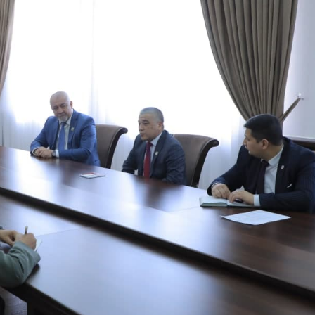
 doirasida muddatdi harbiy xizmatchilarga sertifikatla
i davomida yoshlar bilan uchrashib, ular bilan ochiq 
birlar o‘tkazildi. // “8-mart – Xalqaro xotin qizlar k
dbiri tashkil etildi // Moliyaviy shaffoflik va korrup
vatanparvarlik manbai // General-polkovnik B.Tashma
ardiya qo‘mondoni, general-polkovnik B.Tashmatov Sirda
nologiyalarni rivojlantirish istiqbollari” mavzusida r
lkovnik B.Tashmatov ilk manzilli ishlarini Yunusobod
vfsizligini ishonchli taʼminlash boʻyicha manzilli ishla
qoʻmondoni general-polkovnik B.Tashmatov Oʻzbekiston 
ya shaxsiy tarkibining jangovar salohiyati, jismoniy v
ar davom ettirilmoqda. // Tizim fidoyilari hurmat va e
di / / Vatanparvarlik oyligi doirasidagi tadbirlar / / 
chlarimiz tashkil etilganining 34 yilligi va 14 yanvar 
ondonining O‘zbekiston Respublikasi Qurolli Kuchlari t
n Respublikasi Qurolli Kuchlari tashkil etilganining 3
ajarish chogʻida qahramonlarcha halok boʻlgan safdoshl
iga gul qoʻyishib, ularning xotirasiga hurmat bajo ke
l etilganining 34 yilligi hamda Vatan himoyachilari ku
mukofotlash to‘g‘risida”gi Farmoni / / Prezident Shav
yev Toshkent shahri Yunusobod tumanida barpo etilgan 
yat va turizmning yirik markaziga aylanib borayotgan 