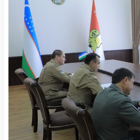
ishchi guruhining yoshlar bilan uchrashuvi tadbirlari
polkovnik B.Tashmatov poytaxtimizdagi manzilli ishlar
etishga moyil shaxslar yashash manzillarida tezkor tad
yuritib kyelayotgan ayollar uchun tantanali bayram ta
o‘tkazildi // Ajdodlar merosi – milliy gʻurur va 
litseyi faoliyati bilan yaqindan tanishdi. //Milliy gv
// “Harbiy taʼlim tizimida ilm-fan va pedagogik tex
etildi. //Milliy gvardiya qo‘mondoni general-po
viloyatalarida xavfsiz muhitni yaratish va jamoat xa
vazifalar doimiy e’tiborda. // Milliy gvardiya 
federatsiyasi raisi etib saylandi. // Milliy gvardi
talablariga mos takomillashtirishga qaratilgan ishl
oilalar” mavzusida adabiy-badiiy kecha tashkil etil
“Jasorat” filmi premyerasi bo'lib o'tdi / / Qurolli Ku
bayramona tadbir o‘tkazildi / / Milliy gvardiya qo'm
kuni munosabati bilan bayram tabrigi / / Oʻzbekisto
munosabati bilan gvardiyachilar xizmat burchini b
devoni hududida bunyod etilgan yodgorlik majmuasi poy
“O‘zbekiston Respublikasi Qurolli Kuchlari tashki
muhofaza qilish organlari xodimlaridan bir guruhini 
yig‘ilishini o‘tkazdi / / Prezident Shavkat Mirziyo
tanishdi / / Moliya, ilg‘or texnologiyalar, madani