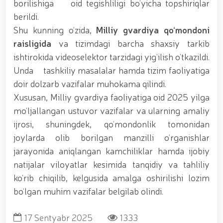
borilishiga oid tegishliligi bo‘yicha topshiriqlar
muhofaza qilish organlarining Qoʻl jangi federatsiyasi
raisi etib saylandi. // Milliy gvardiya shaxsiy
berildi.
tarkibining jangovar salohiyati, jismoniy va ma'naviy
Shu kunning o‘zida,
Milliy gvardiya qo‘mondoni
tayyorgarligini mustahkamlash hamda zamon
raisligida
va tizimdagi barcha shaxsiy tarkib
talablariga mos takomillashtirishga qaratilgan ishlar
davom ettirilmoqda. // Tizim fidoyilari hurmat va
ishtirokida videoselektor tarzidagi yig‘ilish o‘tkazildi.
ehtirom bilan nafaqaga kuzatildi. // “Kitobxon harbiy
Unda tashkiliy masalalar hamda tizim faoliyatiga
oilalar” mavzusida adabiy-badiiy kecha tashkil etildi
/ / Vatanparvarlik oyligi doirasidagi tadbirlar / /
doir dolzarb vazifalar muhokama qilindi.
Toshkentda qidiruvda bo‘lgan shaxs qo‘lga olindi / /
Xususan, Milliy gvardiya faoliyatiga oid 2025 yilga
“Jasorat” filmi premyerasi bo'lib o'tdi / / Qurolli
mo‘ljallangan ustuvor vazifalar va ularning amaliy
Kuchlarimiz tashkil etilganining 34 yilligi va 14 yanvar
– Vatan himoyachilari kuni munosabati Milliy
ijrosi, shuningdek, qo‘mondonlik tomonidan
gvardiyada bayramona tadbir o‘tkazildi / / Milliy
joylarda olib borilgan manzilli o‘rganishlar
gvardiya qo'mondonining O‘zbekiston Respublikasi
jarayonida aniqlangan kamchiliklar hamda ijobiy
Qurolli Kuchlari tashkil etilganining 34 yilligi va Vatan
himoyachilari kuni munosabati bilan bayram tabrigi /
natijalar viloyatlar kesimida tanqidiy va tahliliy
/ Oʻzbekiston Respublikasi Qurolli Kuchlari tashkil
ko‘rib chiqilib, kelgusida amalga oshirilishi lozim
etilganining 34 yilligi hamda 14-yanvar — Vatan
bo‘lgan muhim vazifalar belgilab olindi.
himoyachilari kuni munosabati bilan gvardiyachilar
xizmat burchini bajarish chogʻida qahramonlarcha
halok boʻlgan safdoshlari xotirasiga bagʻishlab Milliy
17 Sentyabr 2025
1333