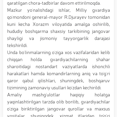
tavalludining 690 yilligi munosabati bilan,
qaratilgan chora-tadbirlar davom ettirilmoqda.
O‘zbekiston Milliy kino san'ati saroyida Milliy
Mazkur yoʻnalishdagi ishlar, Milliy gvardiya
gvardiya tizimidagi yoshlar bilan uchrashuv bo‘lib
o‘tdi. // Bayram kunlarida xavfsizlik toʻliq taʼminlandi
qoʻmondoni general-mayor R.Djurayev tomonidan
// Navroʻz shukuhi: otliq paradlar tashkil etildi //
kuni kecha Xorazm viloyatida amalga oshirilib,
“Navroʻzni ulugʻlash – insonni ulugʻlashdir!” shiori
hududiy boshqarma shaxsiy tarkibining jangovar
ostida bayram sayli // Askarlar kasb-hunar
sertifikatlariga ega boʻldi // Qahramonlar xotirasi
shayligi va jismoniy tayyorgarlik darajasi
yod etildi // Strandja turnirida Milliy gvardiya harbiy
tekshirildi.
xizmatchisi Navbahor Hamidova oltin medalni qoʻlga
Unda boʻlinmalarning oʻziga xos vazifalaridan kelib
kiritdi. // Iroda Ismoilova «Sodiq xizmatlari uchun»
medali bilan taqdirlandi. // O‘zbekiston Qurolli
chiqqan holda gvardiyachilarning shahar
Kuchlarida kibersport, dron va robot texnologiyalari
sharoitidagi nostandart vaziyatlarda ishonchli
yo‘nalishlari rivojlantiriladi // Andijon viloyatida
harakatlari hamda komandirlarning aniq va toʻgʻri
Respublika ishchi guruhining yoshlar bilan uchrashuvi
tadbirlari doirasida muddatdi harbiy xizmatchilarga
qaror qabul qilishlari, shuningdek, boshqaruv
sertifikatlar topshirildi. // Milliy gvardiya
tizimining zamonaviy usullari koʻzdan kechirildi.
qo‘mondoni, general-polkovnik B.Tashmatov
Amaliy mashg‘ulotlar haqiqiy holatga
poytaxtimizdagi manzilli ishlari davomida yoshlar
bilan uchrashib, ular bilan ochiq muloqot o‘tkazdi. //
yaqinlashtirilgan tarzda olib borilib, gvardiyachilar
Farg‘ona viloyatida jinoyat sodir etishga moyil
o‘ziga biriktirilgan jangovar qurollar va maxsus
shaxslar yashash manzillarida tezkor tadbirlar
vositalar, shuningdek, xizmat itlaridan to‘g‘ri
o‘tkazildi. // “8-mart – Xalqaro xotin qizlar kuni”