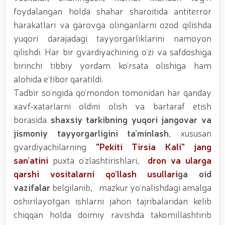
munosabati bilan Milliy gvardiya tizimida faoliyat
foydalangan holda shahar sharoitida antiterror
yuritib kyelayotgan ayollar uchun tantanali bayram
harakatlari va garovga olinganlarni ozod qilishda
tadbiri tashkil etildi // Moliyaviy shaffoflik va
korrupsiyadan xoli muhitni ta’minlash bo‘yicha o‘quv
yuqori darajadagi tayyorgarliklarini namoyon
yig‘ini o‘tkazildi // Ajdodlar merosi – milliy gʻurur va
qilishdi. Har bir gvardiyachining o‘zi va safdoshiga
vatanparvarlik manbai // General-polkovnik
birinchi tibbiy yordam ko‘rsata olishiga ham
B.Tashmatov Toshkent “Temurbeklar maktabi”
harbiy akademik litseyi faoliyati bilan yaqindan
alohida e’tibor qaratildi.
tanishdi. //Milliy gvardiya qo‘mondoni, general-
Tadbir so‘ngida qo‘mondon tomonidan har qanday
polkovnik B.Tashmatov Sirdaryo va Jizzax viloyatida
xavf-xatarlarni oldini olish va bartaraf etish
o'rganish ishlarini olib bordi // “Harbiy taʼlim tizimida
ilm-fan va pedagogik texnologiyalarni rivojlantirish
borasida
shaxsiy tarkibning yuqori jangovar va
istiqbollari” mavzusida respublika harbiy ilmiy-
jismoniy tayyorgarligini ta’minlash
, xususan
amaliy konferensiyasi tashkil etildi. //Milliy gvardiya
gvardiyachilarning
"Pekiti Tirsia Kali" jang
qo‘mondoni general-polkovnik B.Tashmatov ilk
manzilli ishlarini Yunusobod tumanida amalga
san’atini
puxta o‘zlashtirishlari,
dron va ularga
oshirdi. // Samarqand va Buxoro viloyatalarida
qarshi vositalarni qo‘llash usullari
ga oid
xavfsiz muhitni yaratish va jamoat xavfsizligini
vazifalar
belgilanib, mazkur yo‘nalishdagi amalga
ishonchli taʼminlash boʻyicha manzilli ishlar amalga
oshirildi. // Yoshlar siyosatiga oid ustuvor vazifalar
oshirilayotgan ishlarni jahon tajribalaridan kelib
doimiy e’tiborda. // Milliy gvardiya qoʻmondoni
chiqqan holda doimiy ravishda takomillashtirib
general-polkovnik B.Tashmatov Oʻzbekiston huquqni