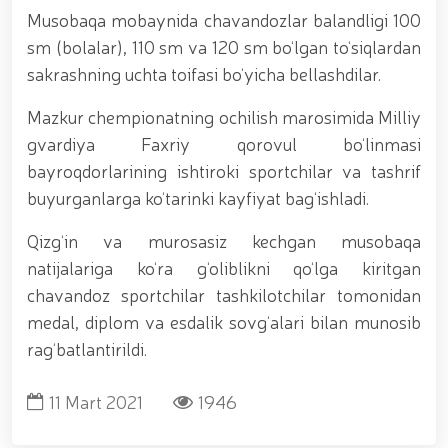
tavalludining 690 yilligi munosabati bilan,
Musobaqa mobaynida chavandozlar balandligi 100
O‘zbekiston Milliy kino san'ati saroyida Milliy
gvardiya tizimidagi yoshlar bilan uchrashuv bo‘lib
sm (bolalar), 110 sm va 120 sm bo‘lgan to‘siqlardan
o‘tdi. // Bayram kunlarida xavfsizlik toʻliq taʼminlandi
sakrashning uchta toifasi bo‘yicha bellashdilar.
// Navroʻz shukuhi: otliq paradlar tashkil etildi //
“Navroʻzni ulugʻlash – insonni ulugʻlashdir!” shiori
Mazkur chempionatning ochilish marosimida Milliy
ostida bayram sayli // Askarlar kasb-hunar
sertifikatlariga ega boʻldi // Qahramonlar xotirasi
gvardiya Faxriy qorovul bo‘linmasi
yod etildi // Strandja turnirida Milliy gvardiya harbiy
bayroqdorlarining ishtiroki sportchilar va tashrif
xizmatchisi Navbahor Hamidova oltin medalni qoʻlga
buyurganlarga ko‘tarinki kayfiyat bag‘ishladi.
kiritdi. // Iroda Ismoilova «Sodiq xizmatlari uchun»
medali bilan taqdirlandi. // O‘zbekiston Qurolli
Qizg‘in va murosasiz kechgan musobaqa
Kuchlarida kibersport, dron va robot texnologiyalari
yo‘nalishlari rivojlantiriladi // Andijon viloyatida
natijalariga ko‘ra g‘oliblikni qo‘lga kiritgan
Respublika ishchi guruhining yoshlar bilan uchrashuvi
chavandoz sportchilar tashkilotchilar tomonidan
tadbirlari doirasida muddatdi harbiy xizmatchilarga
medal, diplom va esdalik sovg‘alari bilan munosib
sertifikatlar topshirildi. // Milliy gvardiya
qo‘mondoni, general-polkovnik B.Tashmatov
rag‘batlantirildi.
poytaxtimizdagi manzilli ishlari davomida yoshlar
bilan uchrashib, ular bilan ochiq muloqot o‘tkazdi. //
11 Mart 2021
1946
Farg‘ona viloyatida jinoyat sodir etishga moyil
shaxslar yashash manzillarida tezkor tadbirlar
o‘tkazildi. // “8-mart – Xalqaro xotin qizlar kuni”