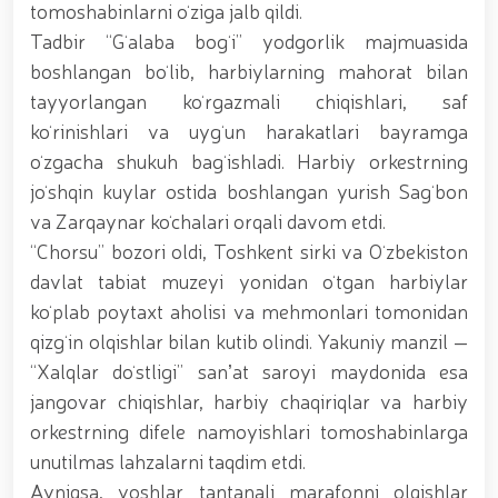
tavalludining 690 yilligi munosabati bilan,
tomoshabinlarni oʻziga jalb qildi.
O‘zbekiston Milliy kino san'ati saroyida Milliy
Tadbir “Gʻalaba bogʻi” yodgorlik majmuasida
gvardiya tizimidagi yoshlar bilan uchrashuv bo‘lib
o‘tdi. // Bayram kunlarida xavfsizlik toʻliq taʼminlandi
boshlangan boʻlib, harbiylarning mahorat bilan
// Navroʻz shukuhi: otliq paradlar tashkil etildi //
tayyorlangan koʻrgazmali chiqishlari, saf
“Navroʻzni ulugʻlash – insonni ulugʻlashdir!” shiori
koʻrinishlari va uygʻun harakatlari bayramga
ostida bayram sayli // Askarlar kasb-hunar
sertifikatlariga ega boʻldi // Qahramonlar xotirasi
oʻzgacha shukuh bagʻishladi. Harbiy orkestrning
yod etildi // Strandja turnirida Milliy gvardiya harbiy
joʻshqin kuylar ostida boshlangan yurish Sagʻbon
xizmatchisi Navbahor Hamidova oltin medalni qoʻlga
va Zarqaynar koʻchalari orqali davom etdi.
kiritdi. // Iroda Ismoilova «Sodiq xizmatlari uchun»
medali bilan taqdirlandi. // O‘zbekiston Qurolli
“Chorsu” bozori oldi, Toshkent sirki va Oʻzbekiston
Kuchlarida kibersport, dron va robot texnologiyalari
davlat tabiat muzeyi yonidan oʻtgan harbiylar
yo‘nalishlari rivojlantiriladi // Andijon viloyatida
koʻplab poytaxt aholisi va mehmonlari tomonidan
Respublika ishchi guruhining yoshlar bilan uchrashuvi
tadbirlari doirasida muddatdi harbiy xizmatchilarga
qizgʻin olqishlar bilan kutib olindi. Yakuniy manzil —
sertifikatlar topshirildi. // Milliy gvardiya
“Xalqlar doʻstligi” sanʼat saroyi maydonida esa
qo‘mondoni, general-polkovnik B.Tashmatov
jangovar chiqishlar, harbiy chaqiriqlar va harbiy
poytaxtimizdagi manzilli ishlari davomida yoshlar
bilan uchrashib, ular bilan ochiq muloqot o‘tkazdi. //
orkestrning difele namoyishlari tomoshabinlarga
Farg‘ona viloyatida jinoyat sodir etishga moyil
unutilmas lahzalarni taqdim etdi.
shaxslar yashash manzillarida tezkor tadbirlar
Ayniqsa, yoshlar tantanali marafonni olqishlar
o‘tkazildi. // “8-mart – Xalqaro xotin qizlar kuni”