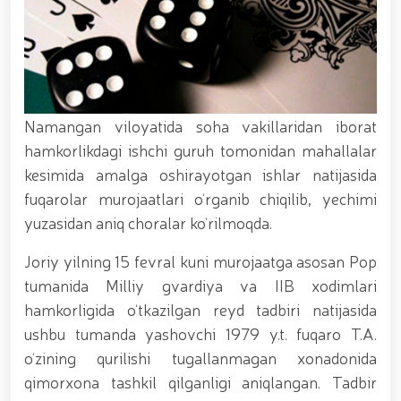
xizmat itlari ko‘rgazmasi tashkil etildi. // “Dog
biatloni” bellashuvining 6-respublika idoralararo
musobaqasi g'oliblari aniqlandi. // O‘zbekistonning
harbiy salohiyatini mustahkamlash: islohotlar va
ustuvor vazifalar.// Milliy gvardiya qo‘mondoni
Jamoat xavfsizligi universiteti bitiruvchi kursantlari
bilan uchrashdi.// 9-may — Xotira va qadrlash kuni
Namangan viloyatida soha vakillaridan iborat
munosabati bilan Milliy gvardiya qoʻmondonligi
hamkorlikdagi ishchi guruh tomonidan mahallalar
tomonidan poytaxtimizda istiqomat qiluvchi Ikkinchi
jahon urushi qatnashchilari va faxriylari holidan xabar
kesimida amalga oshirayotgan ishlar natijasida
olindi. // “Uyg‘oq xotira” nomli teatrlashtirilgan
fuqarolar murojaatlari o‘rganib chiqilib, yechimi
musiqiy konsert dasturi namoyish qilindi.// “Uch
yuzasidan aniq choralar ko‘rilmoqda.
avlod uchrashuvi” hamda “Bizning qahramonlar”
kitobining taqdimotiga bag‘ishlangan tadbir tashkil
etildi.// “Men G‘olib Run” yugurish musobaqasida
Joriy yilning 15 fevral kuni murojaatga asosan Pop
gvardiyachilar faxrli o'rinlarni egallashdi.//
tumanida Milliy gvardiya va IIB xodimlari
Hamkorlikdagi profilaktik tadbirlar davom
hamkorligida o‘tkazilgan reyd tadbiri natijasida
ettirilmoqda. Xavfsiz muhitni ta’minlashga
qaratilgan chora-tadbirlar Milliy gvardiya
ushbu tumanda yashovchi 1979 y.t. fuqaro T.A.
qo‘mondoni general-polkovnik B. Tashmatov
o‘zining qurilishi tugallanmagan xonadonida
rahbarligida Yunusobod tumanida amalga oshirildi //
qimorxona tashkil qilganligi aniqlangan. Tadbir
Buyuk davlat arbobi Sohibqiron Amir Temur