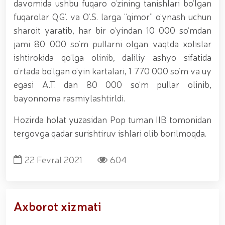
tavalludining 690 yilligi munosabati bilan,
davomida ushbu fuqaro o‘zining tanishlari bo‘lgan
O‘zbekiston Milliy kino san'ati saroyida Milliy
fuqarolar Q.G‘. va O‘.S. larga “qimor” o‘ynash uchun
gvardiya tizimidagi yoshlar bilan uchrashuv bo‘lib
sharoit yaratib, har bir o‘yindan 10 000 so‘mdan
o‘tdi. // Bayram kunlarida xavfsizlik toʻliq taʼminlandi
// Navroʻz shukuhi: otliq paradlar tashkil etildi //
jami 80 000 so‘m pullarni olgan vaqtda xolislar
“Navroʻzni ulugʻlash – insonni ulugʻlashdir!” shiori
ishtirokida qo‘lga olinib, daliliy ashyo sifatida
ostida bayram sayli // Askarlar kasb-hunar
o‘rtada bo‘lgan o‘yin kartalari, 1 770 000 so‘m va uy
sertifikatlariga ega boʻldi // Qahramonlar xotirasi
yod etildi // Strandja turnirida Milliy gvardiya harbiy
egasi A.T. dan 80 000 so‘m pullar olinib,
xizmatchisi Navbahor Hamidova oltin medalni qoʻlga
bayonnoma rasmiylashtirldi.
kiritdi. // Iroda Ismoilova «Sodiq xizmatlari uchun»
medali bilan taqdirlandi. // O‘zbekiston Qurolli
Hozirda holat yuzasidan Pop tuman IIB tomonidan
Kuchlarida kibersport, dron va robot texnologiyalari
yo‘nalishlari rivojlantiriladi // Andijon viloyatida
tergovga qadar surishtiruv ishlari olib borilmoqda.
Respublika ishchi guruhining yoshlar bilan uchrashuvi
tadbirlari doirasida muddatdi harbiy xizmatchilarga
22 Fevral 2021
604
sertifikatlar topshirildi. // Milliy gvardiya
qo‘mondoni, general-polkovnik B.Tashmatov
poytaxtimizdagi manzilli ishlari davomida yoshlar
bilan uchrashib, ular bilan ochiq muloqot o‘tkazdi. //
Farg‘ona viloyatida jinoyat sodir etishga moyil
Axborot xizmati
shaxslar yashash manzillarida tezkor tadbirlar
o‘tkazildi. // “8-mart – Xalqaro xotin qizlar kuni”