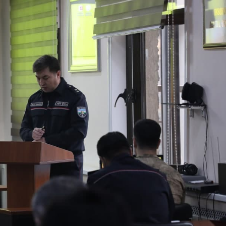
 doirasida muddatdi harbiy xizmatchilarga sertifikatla
i davomida yoshlar bilan uchrashib, ular bilan ochiq 
birlar o‘tkazildi. // “8-mart – Xalqaro xotin qizlar k
dbiri tashkil etildi // Moliyaviy shaffoflik va korrup
vatanparvarlik manbai // General-polkovnik B.Tashma
ardiya qo‘mondoni, general-polkovnik B.Tashmatov Sirda
nologiyalarni rivojlantirish istiqbollari” mavzusida r
lkovnik B.Tashmatov ilk manzilli ishlarini Yunusobod
vfsizligini ishonchli taʼminlash boʻyicha manzilli ishla
qoʻmondoni general-polkovnik B.Tashmatov Oʻzbekiston 
ya shaxsiy tarkibining jangovar salohiyati, jismoniy v
ar davom ettirilmoqda. // Tizim fidoyilari hurmat va e
di / / Vatanparvarlik oyligi doirasidagi tadbirlar / / 
chlarimiz tashkil etilganining 34 yilligi va 14 yanvar 
ondonining O‘zbekiston Respublikasi Qurolli Kuchlari t
n Respublikasi Qurolli Kuchlari tashkil etilganining 3
ajarish chogʻida qahramonlarcha halok boʻlgan safdoshl
iga gul qoʻyishib, ularning xotirasiga hurmat bajo ke
l etilganining 34 yilligi hamda Vatan himoyachilari ku
mukofotlash to‘g‘risida”gi Farmoni / / Prezident Shav
yev Toshkent shahri Yunusobod tumanida barpo etilgan 
yat va turizmning yirik markaziga aylanib borayotgan 