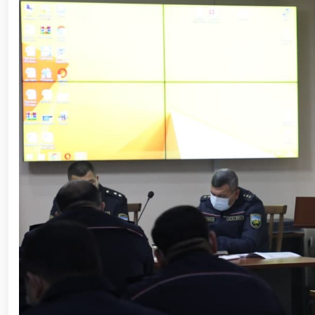
ishchi guruhining yoshlar bilan uchrashuvi tadbirlari
polkovnik B.Tashmatov poytaxtimizdagi manzilli ishlar
etishga moyil shaxslar yashash manzillarida tezkor tad
yuritib kyelayotgan ayollar uchun tantanali bayram ta
o‘tkazildi // Ajdodlar merosi – milliy gʻurur va 
litseyi faoliyati bilan yaqindan tanishdi. //Milliy gv
// “Harbiy taʼlim tizimida ilm-fan va pedagogik tex
etildi. //Milliy gvardiya qo‘mondoni general-po
viloyatalarida xavfsiz muhitni yaratish va jamoat xa
vazifalar doimiy e’tiborda. // Milliy gvardiya 
federatsiyasi raisi etib saylandi. // Milliy gvardi
talablariga mos takomillashtirishga qaratilgan ishl
oilalar” mavzusida adabiy-badiiy kecha tashkil etil
“Jasorat” filmi premyerasi bo'lib o'tdi / / Qurolli Ku
bayramona tadbir o‘tkazildi / / Milliy gvardiya qo'm
kuni munosabati bilan bayram tabrigi / / Oʻzbekisto
munosabati bilan gvardiyachilar xizmat burchini b
devoni hududida bunyod etilgan yodgorlik majmuasi poy
“O‘zbekiston Respublikasi Qurolli Kuchlari tashki
muhofaza qilish organlari xodimlaridan bir guruhini 
yig‘ilishini o‘tkazdi / / Prezident Shavkat Mirziyo
tanishdi / / Moliya, ilg‘or texnologiyalar, madani