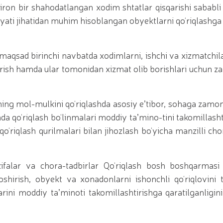
 biron bir shahodatlangan xodim shtatlar qisqarishi sababli 
ti jihatidan muhim hisoblangan obyektlarni qo‘riqlashga j
aqsad birinchi navbatda xodimlarni, ishchi va xizmatchila
rish hamda ular tomonidan xizmat olib borishlari uchun za
rning mol-mulkini qo‘riqlashda asosiy eʼtibor, sohaga zamo
mda qo‘riqlash bo‘linmalari moddiy taʼmino-tini takomillashti
‘riqlash qurilmalari bilan jihozlash bo‘yicha manzilli cho
falar va chora-tadbirlar Qo‘riqlash bosh boshqarmasi
 oshirish, obyekt va xonadonlarni ishonchli qo‘riqlovini 
arini moddiy taʼminoti takomillashtirishga qaratilganligini