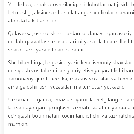
Yig‘ilishda, amalga oshiriladigan islohotlar natijasida
ketmasligi, aksincha shahodatlangan xodimlarni ahamiya
alohida taʼkidlab o‘tildi.
Qolaversa, ushbu islohotlardan ko‘zlanayotgan asosiy m
qo‘llab-quvvatlash masalalari-ni yana-da takomillashti
sharoitlarni yaratishdan iboratdir.
Shu bilan birga, kelgusida yuridik va jismoniy shaxsla
qo‘riqlash vositalarini keng joriy etishga qaratilishi ha
zamonaviy qurol, texnika, maxsus vositalar va texnik qo
amalga oshirilishi yuzasidan maʼlumotlar yetkazildi.
Umuman olganda, mazkur qarorda belgilangan vazi
ko‘rsatilayotgan qo‘riqlash xizmati si-fatini yana-da
qo‘riqlash bo‘linmalari xodimlari, ishchi va xizmatchil
mumkin.