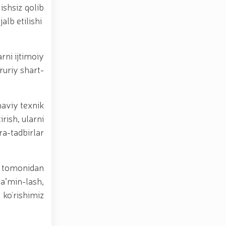
ishsiz qolib
alb etilishi
rni ijtimoiy
ruriy shart-
naviy texnik
rish, ularni
ra-tadbirlar
 tomonidan
taʼmin-lash,
 ko‘rishimiz