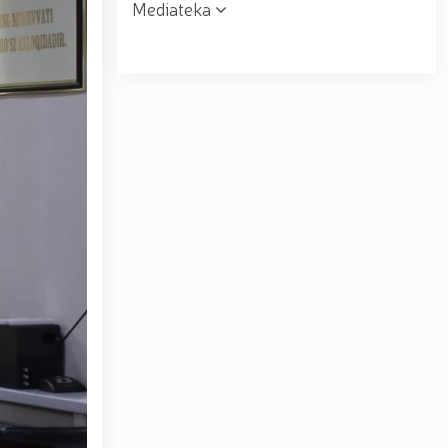
Mediateka
r topshirildi. // Milliy gvardiya qo‘mondoni, general-
muloqot o‘tkazdi. // Farg‘ona viloyatida jinoyat sodir
uni” munosabati bilan Milliy gvardiya tizimida faoliyat
siyadan xoli muhitni ta’minlash bo‘yicha o‘quv yig‘ini
tov Toshkent “Temurbeklar maktabi” harbiy akademik
ryo va Jizzax viloyatida o'rganish ishlarini olib bordi
espublika harbiy ilmiy-amaliy konferensiyasi tashkil
 tumanida amalga oshirdi. // Samarqand va Buxoro
r amalga oshirildi. // Yoshlar siyosatiga oid ustuvor
huquqni muhofaza qilish organlarining Qoʻl jangi
a ma'naviy tayyorgarligini mustahkamlash hamda zamon
htirom bilan nafaqaga kuzatildi. // “Kitobxon harbiy
Toshkentda qidiruvda bo‘lgan shaxs qo‘lga olindi / /
– Vatan himoyachilari kuni munosabati Milliy gvardiyada
ashkil etilganining 34 yilligi va Vatan himoyachilari
4 yilligi hamda 14-yanvar — Vatan himoyachilari kuni
ari xotirasiga bagʻishlab Milliy gvardiya Markaziy
ltirishdi / / O‘zbekiston Respublikasi Prezidentining
ni munosabati bilan harbiy xizmatchilar va huquqni
kat Mirziyoyev Xavfsizlik kengashining kengaytirilgan
yirik quvvatli kogeneratsiya markazi faoliyati bilan
Toshkent dunyoning zamonaviy megapolislari andozasi