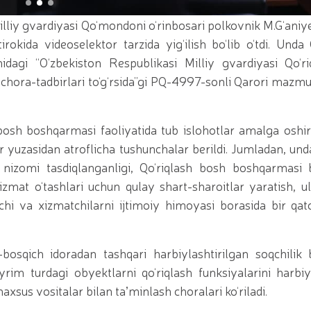
iy seminar-trening o‘tkazildi / / Qoraqalpogʻiston Re
yotgan shaxs qo'lga olindi / / Toshkent shahrida gvar
illiy gvardiyasi Qo‘mondoni o‘rinbosari polkovnik M.G‘aniy
irotexnika vositalarining noqonuniy muomalasiga chek qo‘
rokida videoselektor tarzida yig‘ilish bo‘lib o‘tdi. Unda
t topshirish marosimi bo‘lib o‘tdi. // Milliy gvardiya
Milliy gvardiya Jamoat xavfsizligi universitetiga o‘qish
idagi “O‘zbekiston Respublikasi Milliy gvardiyasi Qo‘r
ing ommaviy sportni yangi bosqichga olib chiqish bora
h chora-tadbirlari to‘g‘rsida”gi PQ-4997-sonli Qarori maz
a qo‘mondoni R.Djurayev raisligida, kamondan (paraka
i bo‘yicha boshqarmasi ayol harbiy xizmatchilari Huqu
irinchi o‘rinni egallashdi / / Oliy Majlis Senatining q
ot / / Milliy gvardiya Temurbeklar maktabi o‘quvchila
osh boshqarmasi faoliyatida tub islohotlar amalga oshiril
tashkil etildi / / Milliy gvardiya Toshkent mintaqaviy
lar yuzasidan atroflicha tushunchalar berildi. Jumladan, und
bollari” mavzusida Respublika ilmiy-amaliy seminari o
nizomi tasdiqlanganligi, Qo‘riqlash bosh boshqarmasi b
avfsizligi taʼminlanad / / O‘zbekiston Respublikasi Pre
rag‘batlantirish to‘g‘risida"gi
izmat o‘tashlari uchun qulay shart-sharoitlar yaratish, u
hi va xizmatchilarni ijtimoiy himoyasi borasida bir qato
sqich idoradan tashqari harbiylashtirilgan soqchilik b
ayrim turdagi obyektlarni qo‘riqlash funksiyalarini harbiy
xsus vositalar bilan taʼminlash choralari ko‘riladi.