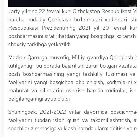
asosida yanada rivojlantiriladi / / Ma'naviy-ma'rif
kiritilgan oʻsimlikni noqonuniy ravishda olib keta
Joriy yilning 22 fevral kuni O‘zbekiston Respublikasi M
vositalari olib qo‘yildi / / Farg‘ona viloyatida p
barcha hududiy Qo‘riqlash bo‘linmalari xodimlari ishti
markazida navbatdagi tinglovchilar uchun sertifika
nufuzli ko‘rgazmasi yuqori saviyada bo'lib o'tdi. // 
Respublikasi Prezidentining 2021 yil 20 fevral kun
jarayonlari davom etmoqda / / Davlatimiz rahbarin
boshqarmasini sifat jihatdan yangi bosqichga ko‘taris
belgilab bergan vazifalari yuzasidan, Milliy gvardiy
o‘tkazildi / / Milliy gvardiya Surxondaryo viloyat
shaxsiy tarkibga yetkazildi.
voleybol bo‘yicha o‘tkazilgan musobaqada faxrli b
universiteti dotsentlari ishtirokidagi ochiq muloq
Mazkur Qarorga muvofiq, Milliy gvardiya Qo‘riqlash b
xususiyatlari” mavzusida ko‘rgazmali mashg‘ulot 
tutilganligi, bu borada bajarilishi zarur bo‘lgan vazifa
uchuvchisiz uchadigan apparatlarini qo‘llash istiq
bosh boshqarmasining yangi tashkiliy tuzilmasi va 
o‘qilishi vaqtida jamoat tartibi hamda fuqarolar x
faoliyatini yangi bosqichga olib chiqish, xodimlarni x
mahorat va bilimlarini oshirish hamda xodimlar, ishc
belgilanganligi aytib o‘tildi.
Shuningdek, 2021-2022 yillar davomida bosqichma-bo
faoliyatini tubdan isloh qilish va takomillashtirish, 
soqchilar zimmasiga yuklash hamda ularni o‘qitish va ma