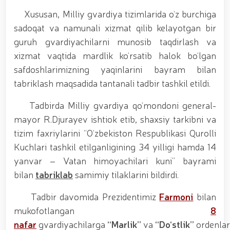
tavalludining 690 yilligi munosabati bilan,
O‘zbekiston Milliy kino san'ati saroyida Milliy
Xususan, Milliy gvardiya tizimlarida o‘z burchiga
gvardiya tizimidagi yoshlar bilan uchrashuv bo‘lib
sadoqat va namunali xizmat qilib kelayotgan bir
o‘tdi. // Bayram kunlarida xavfsizlik toʻliq taʼminlandi
guruh gvardiyachilarni munosib taqdirlash va
// Navroʻz shukuhi: otliq paradlar tashkil etildi //
“Navroʻzni ulugʻlash – insonni ulugʻlashdir!” shiori
xizmat vaqtida mardlik ko‘rsatib halok bo‘lgan
ostida bayram sayli // Askarlar kasb-hunar
safdoshlarimizning yaqinlarini bayram bilan
sertifikatlariga ega boʻldi // Qahramonlar xotirasi
tabriklash maqsadida tantanali tadbir tashkil etildi.
yod etildi // Strandja turnirida Milliy gvardiya harbiy
xizmatchisi Navbahor Hamidova oltin medalni qoʻlga
kiritdi. // Iroda Ismoilova «Sodiq xizmatlari uchun»
Tadbirda Milliy gvardiya qo‘mondoni general-
medali bilan taqdirlandi. // O‘zbekiston Qurolli
mayor R.Djurayev ishtiok etib, shaxsiy tarkibni va
Kuchlarida kibersport, dron va robot texnologiyalari
tizim faxriylarini “O‘zbekiston Respublikasi Qurolli
yo‘nalishlari rivojlantiriladi // Andijon viloyatida
Respublika ishchi guruhining yoshlar bilan uchrashuvi
Kuchlari tashkil etilganligining 34 yilligi hamda 14
tadbirlari doirasida muddatdi harbiy xizmatchilarga
yanvar – Vatan himoyachilari kuni” bayrami
sertifikatlar topshirildi. // Milliy gvardiya
bilan
tabriklab
samimiy tilaklarini bildirdi.
qo‘mondoni, general-polkovnik B.Tashmatov
poytaxtimizdagi manzilli ishlari davomida yoshlar
Tadbir davomida Prezidentimiz
Farmoni
bilan
bilan uchrashib, ular bilan ochiq muloqot o‘tkazdi. //
Farg‘ona viloyatida jinoyat sodir etishga moyil
mukofotlangan
8
shaxslar yashash manzillarida tezkor tadbirlar
nafar
gvardiyachilarga
“Marlik”
va
“Do‘stlik”
ordenlar
o‘tkazildi. // “8-mart – Xalqaro xotin qizlar kuni”