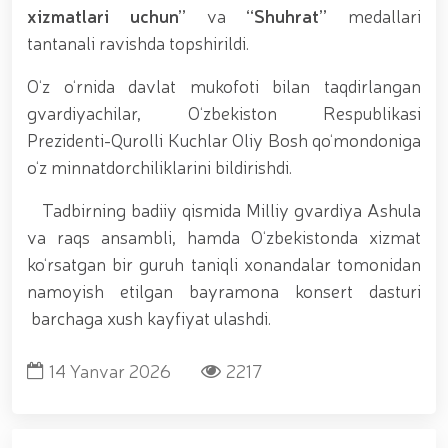
munosabati bilan Milliy gvardiya tizimida faoliyat
xizmatlari uchun”
va
“Shuhrat”
medallari
yuritib kyelayotgan ayollar uchun tantanali bayram
tantanali ravishda topshirildi.
tadbiri tashkil etildi // Moliyaviy shaffoflik va
korrupsiyadan xoli muhitni ta’minlash bo‘yicha o‘quv
O‘z o‘rnida davlat mukofoti bilan taqdirlangan
yig‘ini o‘tkazildi // Ajdodlar merosi – milliy gʻurur va
gvardiyachilar, O‘zbekiston Respublikasi
vatanparvarlik manbai // General-polkovnik
B.Tashmatov Toshkent “Temurbeklar maktabi”
Prezidenti-Qurolli Kuchlar Oliy Bosh qo‘mondoniga
harbiy akademik litseyi faoliyati bilan yaqindan
o‘z minnatdorchiliklarini bildirishdi.
tanishdi. //Milliy gvardiya qo‘mondoni, general-
polkovnik B.Tashmatov Sirdaryo va Jizzax viloyatida
Tadbirning badiiy qismida Milliy gvardiya Ashula
o'rganish ishlarini olib bordi // “Harbiy taʼlim tizimida
ilm-fan va pedagogik texnologiyalarni rivojlantirish
va raqs ansambli, hamda O‘zbekistonda xizmat
istiqbollari” mavzusida respublika harbiy ilmiy-
ko‘rsatgan bir guruh taniqli xonandalar tomonidan
amaliy konferensiyasi tashkil etildi. //Milliy gvardiya
namoyish etilgan bayramona konsert dasturi
qo‘mondoni general-polkovnik B.Tashmatov ilk
manzilli ishlarini Yunusobod tumanida amalga
barchaga xush kayfiyat ulashdi.
oshirdi. // Samarqand va Buxoro viloyatalarida
xavfsiz muhitni yaratish va jamoat xavfsizligini
14 Yanvar 2026
2217
ishonchli taʼminlash boʻyicha manzilli ishlar amalga
oshirildi. // Yoshlar siyosatiga oid ustuvor vazifalar
doimiy e’tiborda. // Milliy gvardiya qoʻmondoni
general-polkovnik B.Tashmatov Oʻzbekiston huquqni