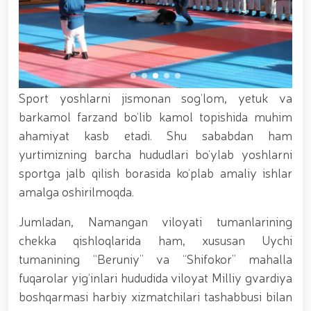
xizmat itlari ko‘rgazmasi tashkil etildi. // “Dog
biatloni” bellashuvining 6-respublika idoralararo
musobaqasi g'oliblari aniqlandi. // O‘zbekistonning
harbiy salohiyatini mustahkamlash: islohotlar va
ustuvor vazifalar.// Milliy gvardiya qo‘mondoni
Jamoat xavfsizligi universiteti bitiruvchi kursantlari
bilan uchrashdi.// 9-may — Xotira va qadrlash kuni
Sport yoshlarni jismonan sog‘lom, yetuk va
munosabati bilan Milliy gvardiya qoʻmondonligi
barkamol farzand bo‘lib kamol topishida muhim
tomonidan poytaxtimizda istiqomat qiluvchi Ikkinchi
jahon urushi qatnashchilari va faxriylari holidan xabar
ahamiyat kasb etadi. Shu sababdan ham
olindi. // “Uyg‘oq xotira” nomli teatrlashtirilgan
yurtimizning barcha hududlari bo‘ylab yoshlarni
musiqiy konsert dasturi namoyish qilindi.// “Uch
sportga jalb qilish borasida ko‘plab amaliy ishlar
avlod uchrashuvi” hamda “Bizning qahramonlar”
kitobining taqdimotiga bag‘ishlangan tadbir tashkil
amalga oshirilmoqda.
etildi.// “Men G‘olib Run” yugurish musobaqasida
gvardiyachilar faxrli o'rinlarni egallashdi.//
Jumladan, Namangan viloyati tumanlarining
Hamkorlikdagi profilaktik tadbirlar davom
chekka qishloqlarida ham, xususan Uychi
ettirilmoqda. Xavfsiz muhitni ta’minlashga
qaratilgan chora-tadbirlar Milliy gvardiya
tumanining “Beruniy” va “Shifokor” mahalla
qo‘mondoni general-polkovnik B. Tashmatov
fuqarolar yig‘inlari hududida viloyat Milliy gvardiya
rahbarligida Yunusobod tumanida amalga oshirildi //
boshqarmasi harbiy xizmatchilari tashabbusi bilan
Buyuk davlat arbobi Sohibqiron Amir Temur