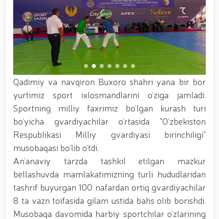
xizmat itlari ko‘rgazmasi tashkil etildi. // “Dog
biatloni” bellashuvining 6-respublika idoralararo
musobaqasi g'oliblari aniqlandi. // O‘zbekistonning
harbiy salohiyatini mustahkamlash: islohotlar va
ustuvor vazifalar.// Milliy gvardiya qo‘mondoni
Jamoat xavfsizligi universiteti bitiruvchi kursantlari
bilan uchrashdi.// 9-may — Xotira va qadrlash kuni
munosabati bilan Milliy gvardiya qoʻmondonligi
Qadimiy va navqiron Buxoro shahri yana bir bor
tomonidan poytaxtimizda istiqomat qiluvchi Ikkinchi
jahon urushi qatnashchilari va faxriylari holidan xabar
yurtimiz sport ixlosmandlarini o‘ziga jamladi.
olindi. // “Uyg‘oq xotira” nomli teatrlashtirilgan
Sportning milliy faxrimiz bo‘lgan kurash turi
musiqiy konsert dasturi namoyish qilindi.// “Uch
bo‘yicha gvardiyachilar o‘rtasida "O‘zbekiston
avlod uchrashuvi” hamda “Bizning qahramonlar”
kitobining taqdimotiga bag‘ishlangan tadbir tashkil
Respublikasi Milliy gvardiyasi birinchiligi"
etildi.// “Men G‘olib Run” yugurish musobaqasida
musobaqasi bo‘lib o‘tdi.
gvardiyachilar faxrli o'rinlarni egallashdi.//
An’anaviy tarzda tashkil etilgan mazkur
Hamkorlikdagi profilaktik tadbirlar davom
ettirilmoqda. Xavfsiz muhitni ta’minlashga
bellashuvda mamlakatimizning turli hududlaridan
qaratilgan chora-tadbirlar Milliy gvardiya
tashrif buyurgan 100 nafardan ortiq gvardiyachilar
qo‘mondoni general-polkovnik B. Tashmatov
8 ta vazn toifasida gilam ustida bahs olib borishdi.
rahbarligida Yunusobod tumanida amalga oshirildi //
Buyuk davlat arbobi Sohibqiron Amir Temur
Musobaqa davomida harbiy sportchilar o‘zlarining