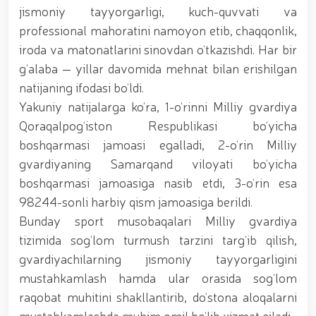
tavalludining 690 yilligi munosabati bilan,
jismoniy tayyorgarligi, kuch-quvvati va
O‘zbekiston Milliy kino san'ati saroyida Milliy
professional mahoratini namoyon etib, chaqqonlik,
gvardiya tizimidagi yoshlar bilan uchrashuv bo‘lib
o‘tdi. // Bayram kunlarida xavfsizlik toʻliq taʼminlandi
iroda va matonatlarini sinovdan o‘tkazishdi. Har bir
// Navroʻz shukuhi: otliq paradlar tashkil etildi //
g‘alaba — yillar davomida mehnat bilan erishilgan
“Navroʻzni ulugʻlash – insonni ulugʻlashdir!” shiori
natijaning ifodasi bo‘ldi.
ostida bayram sayli // Askarlar kasb-hunar
sertifikatlariga ega boʻldi // Qahramonlar xotirasi
Yakuniy natijalarga ko‘ra, 1-o‘rinni Milliy gvardiya
yod etildi // Strandja turnirida Milliy gvardiya harbiy
Qoraqalpog‘iston Respublikasi bo‘yicha
xizmatchisi Navbahor Hamidova oltin medalni qoʻlga
kiritdi. // Iroda Ismoilova «Sodiq xizmatlari uchun»
boshqarmasi jamoasi egalladi, 2-o‘rin Milliy
medali bilan taqdirlandi. // O‘zbekiston Qurolli
gvardiyaning Samarqand viloyati bo‘yicha
Kuchlarida kibersport, dron va robot texnologiyalari
boshqarmasi jamoasiga nasib etdi, 3-o‘rin esa
yo‘nalishlari rivojlantiriladi // Andijon viloyatida
Respublika ishchi guruhining yoshlar bilan uchrashuvi
98244-sonli harbiy qism jamoasiga berildi.
tadbirlari doirasida muddatdi harbiy xizmatchilarga
Bunday sport musobaqalari Milliy gvardiya
sertifikatlar topshirildi. // Milliy gvardiya
tizimida sog‘lom turmush tarzini targ‘ib qilish,
qo‘mondoni, general-polkovnik B.Tashmatov
poytaxtimizdagi manzilli ishlari davomida yoshlar
gvardiyachilarning jismoniy tayyorgarligini
bilan uchrashib, ular bilan ochiq muloqot o‘tkazdi. //
mustahkamlash hamda ular orasida sog‘lom
Farg‘ona viloyatida jinoyat sodir etishga moyil
raqobat muhitini shakllantirib, do‘stona aloqalarni
shaxslar yashash manzillarida tezkor tadbirlar
o‘tkazildi. // “8-mart – Xalqaro xotin qizlar kuni”
mustahkamlashda muhim omil bo‘lib xizmat qiladi.