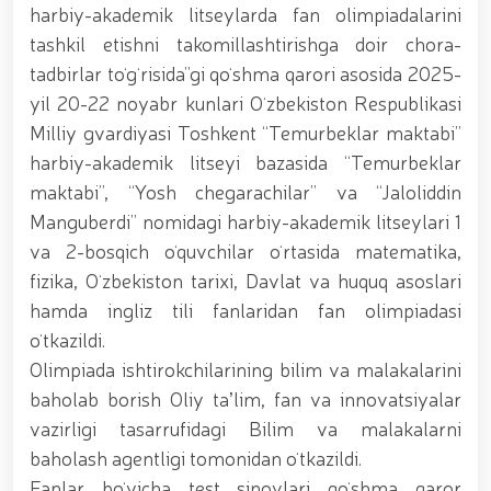
tavalludining 690 yilligi munosabati bilan,
harbiy-akademik litseylarda fan olimpiadalarini
O‘zbekiston Milliy kino san'ati saroyida Milliy
tashkil etishni takomillashtirishga doir chora-
gvardiya tizimidagi yoshlar bilan uchrashuv bo‘lib
o‘tdi. // Bayram kunlarida xavfsizlik toʻliq taʼminlandi
tadbirlar toʻgʻrisida”gi qoʻshma qarori asosida 2025-
// Navroʻz shukuhi: otliq paradlar tashkil etildi //
yil 20-22 noyabr kunlari Oʻzbekiston Respublikasi
“Navroʻzni ulugʻlash – insonni ulugʻlashdir!” shiori
Milliy gvardiyasi Toshkent “Temurbeklar maktabi”
ostida bayram sayli // Askarlar kasb-hunar
sertifikatlariga ega boʻldi // Qahramonlar xotirasi
harbiy-akademik litseyi bazasida “Temurbeklar
yod etildi // Strandja turnirida Milliy gvardiya harbiy
maktabi”, “Yosh chegarachilar” va “Jaloliddin
xizmatchisi Navbahor Hamidova oltin medalni qoʻlga
Manguberdi” nomidagi harbiy-akademik litseylari 1
kiritdi. // Iroda Ismoilova «Sodiq xizmatlari uchun»
medali bilan taqdirlandi. // O‘zbekiston Qurolli
va 2-bosqich oʻquvchilar oʻrtasida matematika,
Kuchlarida kibersport, dron va robot texnologiyalari
fizika, Oʻzbekiston tarixi, Davlat va huquq asoslari
yo‘nalishlari rivojlantiriladi // Andijon viloyatida
hamda ingliz tili fanlaridan fan olimpiadasi
Respublika ishchi guruhining yoshlar bilan uchrashuvi
tadbirlari doirasida muddatdi harbiy xizmatchilarga
oʻtkazildi.
sertifikatlar topshirildi. // Milliy gvardiya
Olimpiada ishtirokchilarining bilim va malakalarini
qo‘mondoni, general-polkovnik B.Tashmatov
poytaxtimizdagi manzilli ishlari davomida yoshlar
baholab borish Oliy taʼlim, fan va innovatsiyalar
bilan uchrashib, ular bilan ochiq muloqot o‘tkazdi. //
vazirligi tasarrufidagi Bilim va malakalarni
Farg‘ona viloyatida jinoyat sodir etishga moyil
baholash agentligi tomonidan oʻtkazildi.
shaxslar yashash manzillarida tezkor tadbirlar
o‘tkazildi. // “8-mart – Xalqaro xotin qizlar kuni”
Fanlar boʻyicha test sinovlari qoʻshma qaror