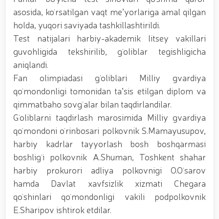
munosabati bilan Milliy gvardiya tizimida faoliyat
asosida, koʻrsatilgan vaqt meʼyorlariga amal qilgan
yuritib kyelayotgan ayollar uchun tantanali bayram
holda, yuqori saviyada tashkillashtirildi.
tadbiri tashkil etildi // Moliyaviy shaffoflik va
korrupsiyadan xoli muhitni ta’minlash bo‘yicha o‘quv
Test natijalari harbiy-akademik litsey vakillari
yig‘ini o‘tkazildi // Ajdodlar merosi – milliy gʻurur va
guvohligida tekshirilib, gʻoliblar tegishligicha
vatanparvarlik manbai // General-polkovnik
aniqlandi.
B.Tashmatov Toshkent “Temurbeklar maktabi”
harbiy akademik litseyi faoliyati bilan yaqindan
Fan olimpiadasi gʻoliblari Milliy gvardiya
tanishdi. //Milliy gvardiya qo‘mondoni, general-
qoʻmondonligi tomonidan taʼsis etilgan diplom va
polkovnik B.Tashmatov Sirdaryo va Jizzax viloyatida
qimmatbaho sovgʻalar bilan taqdirlandilar.
o'rganish ishlarini olib bordi // “Harbiy taʼlim tizimida
ilm-fan va pedagogik texnologiyalarni rivojlantirish
Gʻoliblarni taqdirlash marosimida Milliy gvardiya
istiqbollari” mavzusida respublika harbiy ilmiy-
qoʻmondoni oʻrinbosari polkovnik S.Mamayusupov,
amaliy konferensiyasi tashkil etildi. //Milliy gvardiya
harbiy kadrlar tayyorlash bosh boshqarmasi
qo‘mondoni general-polkovnik B.Tashmatov ilk
manzilli ishlarini Yunusobod tumanida amalga
boshligʻi polkovnik A.Shuman, Toshkent shahar
oshirdi. // Samarqand va Buxoro viloyatalarida
harbiy prokurori adliya polkovnigi O.Oʻsarov
xavfsiz muhitni yaratish va jamoat xavfsizligini
hamda Davlat xavfsizlik xizmati Chegara
ishonchli taʼminlash boʻyicha manzilli ishlar amalga
oshirildi. // Yoshlar siyosatiga oid ustuvor vazifalar
qoʻshinlari qoʻmondonligi vakili podpolkovnik
doimiy e’tiborda. // Milliy gvardiya qoʻmondoni
E.Sharipov ishtirok etdilar.
general-polkovnik B.Tashmatov Oʻzbekiston huquqni