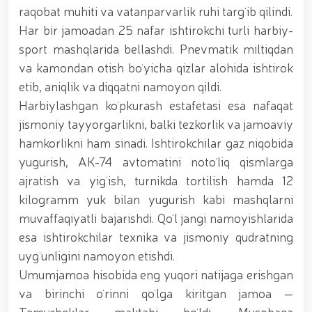
tavalludining 690 yilligi munosabati bilan,
raqobat muhiti va vatanparvarlik ruhi targʻib qilindi.
O‘zbekiston Milliy kino san'ati saroyida Milliy
Har bir jamoadan 25 nafar ishtirokchi turli harbiy-
gvardiya tizimidagi yoshlar bilan uchrashuv bo‘lib
o‘tdi. // Bayram kunlarida xavfsizlik toʻliq taʼminlandi
sport mashqlarida bellashdi. Pnevmatik miltiqdan
// Navroʻz shukuhi: otliq paradlar tashkil etildi //
va kamondan otish boʻyicha qizlar alohida ishtirok
“Navroʻzni ulugʻlash – insonni ulugʻlashdir!” shiori
etib, aniqlik va diqqatni namoyon qildi.
ostida bayram sayli // Askarlar kasb-hunar
sertifikatlariga ega boʻldi // Qahramonlar xotirasi
Harbiylashgan koʻpkurash estafetasi esa nafaqat
yod etildi // Strandja turnirida Milliy gvardiya harbiy
jismoniy tayyorgarlikni, balki tezkorlik va jamoaviy
xizmatchisi Navbahor Hamidova oltin medalni qoʻlga
kiritdi. // Iroda Ismoilova «Sodiq xizmatlari uchun»
hamkorlikni ham sinadi. Ishtirokchilar gaz niqobida
medali bilan taqdirlandi. // O‘zbekiston Qurolli
yugurish, AK-74 avtomatini notoʻliq qismlarga
Kuchlarida kibersport, dron va robot texnologiyalari
ajratish va yigʻish, turnikda tortilish hamda 12
yo‘nalishlari rivojlantiriladi // Andijon viloyatida
Respublika ishchi guruhining yoshlar bilan uchrashuvi
kilogramm yuk bilan yugurish kabi mashqlarni
tadbirlari doirasida muddatdi harbiy xizmatchilarga
muvaffaqiyatli bajarishdi. Qoʻl jangi namoyishlarida
sertifikatlar topshirildi. // Milliy gvardiya
esa ishtirokchilar texnika va jismoniy qudratning
qo‘mondoni, general-polkovnik B.Tashmatov
poytaxtimizdagi manzilli ishlari davomida yoshlar
uygʻunligini namoyon etishdi.
bilan uchrashib, ular bilan ochiq muloqot o‘tkazdi. //
Umumjamoa hisobida eng yuqori natijaga erishgan
Farg‘ona viloyatida jinoyat sodir etishga moyil
va birinchi oʻrinni qoʻlga kiritgan jamoa —
shaxslar yashash manzillarida tezkor tadbirlar
o‘tkazildi. // “8-mart – Xalqaro xotin qizlar kuni”
Temurbeklar maktabi boʻldi. Musobaqa