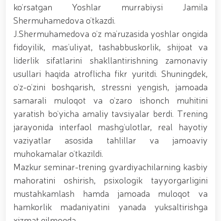
tavalludining 690 yilligi munosabati bilan,
ko‘rsatgan Yoshlar murrabiysi Jamila
O‘zbekiston Milliy kino san'ati saroyida Milliy
Shermuhamedova o’tkazdi.
gvardiya tizimidagi yoshlar bilan uchrashuv bo‘lib
o‘tdi. // Bayram kunlarida xavfsizlik toʻliq taʼminlandi
J.Shermuhamedova o‘z ma’ruzasida yoshlar ongida
// Navroʻz shukuhi: otliq paradlar tashkil etildi //
fidoyilik, mas’uliyat, tashabbuskorlik, shijoat va
“Navroʻzni ulugʻlash – insonni ulugʻlashdir!” shiori
liderlik sifatlarini shakllantirishning zamonaviy
ostida bayram sayli // Askarlar kasb-hunar
sertifikatlariga ega boʻldi // Qahramonlar xotirasi
usullari haqida atroflicha fikr yuritdi. Shuningdek,
yod etildi // Strandja turnirida Milliy gvardiya harbiy
o‘z-o‘zini boshqarish, stressni yengish, jamoada
xizmatchisi Navbahor Hamidova oltin medalni qoʻlga
samarali muloqot va o‘zaro ishonch muhitini
kiritdi. // Iroda Ismoilova «Sodiq xizmatlari uchun»
medali bilan taqdirlandi. // O‘zbekiston Qurolli
yaratish bo‘yicha amaliy tavsiyalar berdi. Trening
Kuchlarida kibersport, dron va robot texnologiyalari
jarayonida interfaol mashg‘ulotlar, real hayotiy
yo‘nalishlari rivojlantiriladi // Andijon viloyatida
Respublika ishchi guruhining yoshlar bilan uchrashuvi
vaziyatlar asosida tahlillar va jamoaviy
tadbirlari doirasida muddatdi harbiy xizmatchilarga
muhokamalar o‘tkazildi.
sertifikatlar topshirildi. // Milliy gvardiya
Mazkur seminar-trening gvardiyachilarning kasbiy
qo‘mondoni, general-polkovnik B.Tashmatov
poytaxtimizdagi manzilli ishlari davomida yoshlar
mahoratini oshirish, psixologik tayyorgarligini
bilan uchrashib, ular bilan ochiq muloqot o‘tkazdi. //
mustahkamlash hamda jamoada muloqot va
Farg‘ona viloyatida jinoyat sodir etishga moyil
hamkorlik madaniyatini yanada yuksaltirishga
shaxslar yashash manzillarida tezkor tadbirlar
o‘tkazildi. // “8-mart – Xalqaro xotin qizlar kuni”
xizmat qilmoqda.