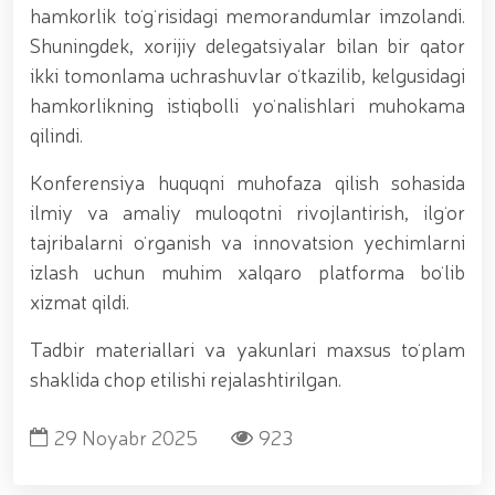
hamkorlik toʻgʻrisidagi memorandumlar imzolandi.
Shuningdek, xorijiy delegatsiyalar bilan bir qator
ikki tomonlama uchrashuvlar oʻtkazilib, kelgusidagi
hamkorlikning istiqbolli yoʻnalishlari muhokama
qilindi.
Konferensiya huquqni muhofaza qilish sohasida
ilmiy va amaliy muloqotni rivojlantirish, ilgʻor
tajribalarni oʻrganish va innovatsion yechimlarni
izlash uchun muhim xalqaro platforma boʻlib
xizmat qildi.
Tadbir materiallari va yakunlari maxsus toʻplam
shaklida chop etilishi rejalashtirilgan.
29 Noyabr 2025
923