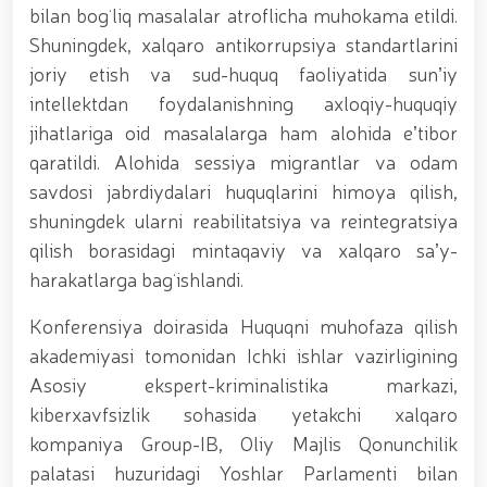
dotsentlari ishtirokidagi ochiq muloqot / / Milliy
bilan bogʻliq masalalar atroflicha muhokama etildi.
gvardiya Temurbeklar maktabi o‘quvchilari bilan
Shuningdek, xalqaro antikorrupsiya standartlarini
“Dronlardan foydalanish va ularning texnik
xususiyatlari” mavzusida ko‘rgazmali mashg‘ulot
joriy etish va sud-huquq faoliyatida sunʼiy
tashkil etildi / / Milliy gvardiya Toshkent mintaqaviy
intellektdan foydalanishning axloqiy-huquqiy
o‘quv markazida "Obyektlarni qo‘riqlash tizimida
jihatlariga oid masalalarga ham alohida eʼtibor
uchuvchisiz uchadigan apparatlarini qo‘llash
istiqbollari” mavzusida Respublika ilmiy-amaliy
qaratildi. Alohida sessiya migrantlar va odam
seminari o‘tkazildi / / Muborak Ramazon oyi Taroveh
savdosi jabrdiydalari huquqlarini himoya qilish,
namozlari o‘qilishi vaqtida jamoat tartibi hamda
shuningdek ularni reabilitatsiya va reintegratsiya
fuqarolar xavfsizligi taʼminlanad / / O‘zbekiston
Respublikasi Prezidentining "Ikkinchi jahon urushi
qilish borasidagi mintaqaviy va xalqaro saʼy-
qatnashchilarini rag‘batlantirish to‘g‘risida"gi
harakatlarga bagʻishlandi.
Konferensiya doirasida Huquqni muhofaza qilish
akademiyasi tomonidan Ichki ishlar vazirligining
Asosiy ekspert-kriminalistika markazi,
kiberxavfsizlik sohasida yetakchi xalqaro
kompaniya Group-IB, Oliy Majlis Qonunchilik
palatasi huzuridagi Yoshlar Parlamenti bilan