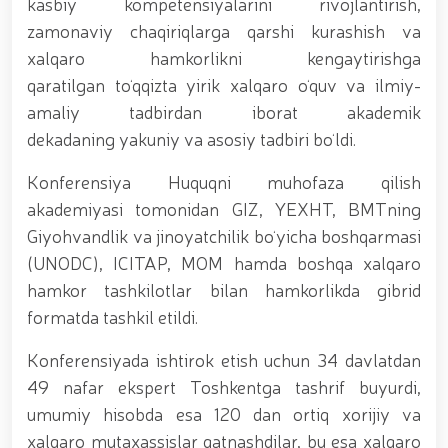
kasbiy kompetensiyalarini rivojlantirish,
tavalludining 690 yilligi munosabati bilan,
O‘zbekiston Milliy kino san'ati saroyida Milliy
zamonaviy chaqiriqlarga qarshi kurashish va
gvardiya tizimidagi yoshlar bilan uchrashuv bo‘lib
xalqaro hamkorlikni kengaytirishga
o‘tdi. // Bayram kunlarida xavfsizlik toʻliq taʼminlandi
// Navroʻz shukuhi: otliq paradlar tashkil etildi //
qaratilgan toʻqqizta yirik xalqaro oʻquv va ilmiy-
“Navroʻzni ulugʻlash – insonni ulugʻlashdir!” shiori
amaliy tadbirdan iborat akademik
ostida bayram sayli // Askarlar kasb-hunar
dekadaning yakuniy va asosiy tadbiri boʻldi.
sertifikatlariga ega boʻldi // Qahramonlar xotirasi
yod etildi // Strandja turnirida Milliy gvardiya harbiy
Konferensiya Huquqni muhofaza qilish
xizmatchisi Navbahor Hamidova oltin medalni qoʻlga
kiritdi. // Iroda Ismoilova «Sodiq xizmatlari uchun»
akademiyasi tomonidan GIZ, YEXHT, BMTning
medali bilan taqdirlandi. // O‘zbekiston Qurolli
Giyohvandlik va jinoyatchilik boʻyicha boshqarmasi
Kuchlarida kibersport, dron va robot texnologiyalari
(UNODC), ICITAP, MOM hamda boshqa xalqaro
yo‘nalishlari rivojlantiriladi // Andijon viloyatida
Respublika ishchi guruhining yoshlar bilan uchrashuvi
hamkor tashkilotlar bilan hamkorlikda gibrid
tadbirlari doirasida muddatdi harbiy xizmatchilarga
formatda tashkil etildi.
sertifikatlar topshirildi. // Milliy gvardiya
qo‘mondoni, general-polkovnik B.Tashmatov
Konferensiyada ishtirok etish uchun 34 davlatdan
poytaxtimizdagi manzilli ishlari davomida yoshlar
bilan uchrashib, ular bilan ochiq muloqot o‘tkazdi. //
49 nafar ekspert Toshkentga tashrif buyurdi,
Farg‘ona viloyatida jinoyat sodir etishga moyil
umumiy hisobda esa 120 dan ortiq xorijiy va
shaxslar yashash manzillarida tezkor tadbirlar
xalqaro mutaxassislar qatnashdilar, bu esa xalqaro
o‘tkazildi. // “8-mart – Xalqaro xotin qizlar kuni”