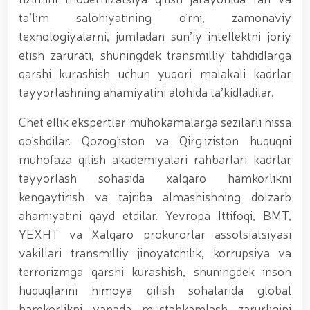
gvardiya Markaziy devoni hududida bunyod etilgan
yodgorlik majmuasi poyiga gul qoʻyishib, ularning
taʼlim salohiyatining oʻrni, zamonaviy
xotirasiga hurmat bajo keltirishdi / / O‘zbekiston
texnologiyalarni, jumladan sunʼiy intellektni joriy
Respublikasi Prezidentining “O‘zbekiston
etish zarurati, shuningdek transmilliy tahdidlarga
Respublikasi Qurolli Kuchlari tashkil etilganining 34
yilligi hamda Vatan himoyachilari kuni munosabati
qarshi kurashish uchun yuqori malakali kadrlar
bilan harbiy xizmatchilar va huquqni muhofaza qilish
tayyorlashning ahamiyatini alohida taʼkidladilar.
organlari xodimlaridan bir guruhini mukofotlash
to‘g‘risida”gi Farmoni / / Prezident Shavkat
Chet ellik ekspertlar muhokamalarga sezilarli hissa
Mirziyoyev Xavfsizlik kengashining kengaytirilgan
yig‘ilishini o‘tkazdi / / Prezident Shavkat Mirziyoyev
qoʻshdilar. Qozogʻiston va Qirgʻiziston huquqni
Toshkent shahri Yunusobod tumanida barpo etilgan
muhofaza qilish akademiyalari rahbarlari kadrlar
yirik quvvatli kogeneratsiya markazi faoliyati bilan
tayyorlash sohasida xalqaro hamkorlikni
tanishdi / / Moliya, ilg‘or texnologiyalar, madaniyat
va turizmning yirik markaziga aylanib borayotgan
kengaytirish va tajriba almashishning dolzarb
Toshkent dunyoning zamonaviy megapolislari
ahamiyatini qayd etdilar. Yevropa Ittifoqi, BMT,
andozasi asosida yanada rivojlantiriladi / / Ma'naviy-
YEXHT va Xalqaro prokurorlar assotsiatsiyasi
ma'rifiy seminar-trening o‘tkazildi / /
Qoraqalpogʻiston Respublikasida gvardiyachilar
vakillari transmilliy jinoyatchilik, korrupsiya va
tomonidan, Qizil kitobga kiritilgan oʻsimlikni
terrorizmga qarshi kurashish, shuningdek inson
noqonuniy ravishda olib ketayotgan shaxs qo'lga
huquqlarini himoya qilish sohalarida global
olindi / / Toshkent shahrida gvardiyachilar
tomonidan sertifikatlanmagan pirotexnika vositalari
hamkorlikni yanada mustahkamlash zarurligini