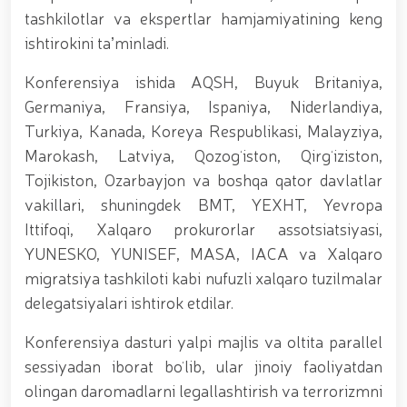
munosabati bilan Milliy gvardiya tizimida faoliyat
tashkilotlar va ekspertlar hamjamiyatining keng
yuritib kyelayotgan ayollar uchun tantanali bayram
ishtirokini taʼminladi.
tadbiri tashkil etildi // Moliyaviy shaffoflik va
korrupsiyadan xoli muhitni ta’minlash bo‘yicha o‘quv
Konferensiya ishida AQSH, Buyuk Britaniya,
yig‘ini o‘tkazildi // Ajdodlar merosi – milliy gʻurur va
vatanparvarlik manbai // General-polkovnik
Germaniya, Fransiya, Ispaniya, Niderlandiya,
B.Tashmatov Toshkent “Temurbeklar maktabi”
Turkiya, Kanada, Koreya Respublikasi, Malayziya,
harbiy akademik litseyi faoliyati bilan yaqindan
Marokash, Latviya, Qozogʻiston, Qirgʻiziston,
tanishdi. //Milliy gvardiya qo‘mondoni, general-
polkovnik B.Tashmatov Sirdaryo va Jizzax viloyatida
Tojikiston, Ozarbayjon va boshqa qator davlatlar
o'rganish ishlarini olib bordi // “Harbiy taʼlim tizimida
vakillari, shuningdek BMT, YEXHT, Yevropa
ilm-fan va pedagogik texnologiyalarni rivojlantirish
Ittifoqi, Xalqaro prokurorlar assotsiatsiyasi,
istiqbollari” mavzusida respublika harbiy ilmiy-
amaliy konferensiyasi tashkil etildi. //Milliy gvardiya
YUNESKO, YUNISEF, MASA, IACA va Xalqaro
qo‘mondoni general-polkovnik B.Tashmatov ilk
migratsiya tashkiloti kabi nufuzli xalqaro tuzilmalar
manzilli ishlarini Yunusobod tumanida amalga
delegatsiyalari ishtirok etdilar.
oshirdi. // Samarqand va Buxoro viloyatalarida
xavfsiz muhitni yaratish va jamoat xavfsizligini
ishonchli taʼminlash boʻyicha manzilli ishlar amalga
Konferensiya dasturi yalpi majlis va oltita parallel
oshirildi. // Yoshlar siyosatiga oid ustuvor vazifalar
sessiyadan iborat boʻlib, ular jinoiy faoliyatdan
doimiy e’tiborda. // Milliy gvardiya qoʻmondoni
olingan daromadlarni legallashtirish va terrorizmni
general-polkovnik B.Tashmatov Oʻzbekiston huquqni