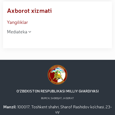
Axborot xizmati
Yangiliklar
Mediateka
O'ZBEKISTON RESPUBLIKASI MILLIY GVARDIYASI
BURCH, SADOQAT, JASORAT
Manzil:
100017, Toshkent shahri, Sharof Rashidov ko'chasi, 23-
uy