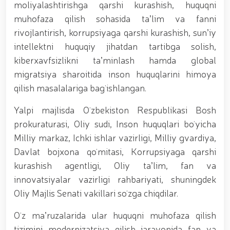
muhofaza qilish organlarining Qoʻl jangi federatsiyasi
moliyalashtirishga qarshi kurashish, huquqni
raisi etib saylandi. // Milliy gvardiya shaxsiy
muhofaza qilish sohasida taʼlim va fanni
tarkibining jangovar salohiyati, jismoniy va ma'naviy
rivojlantirish, korrupsiyaga qarshi kurashish, sunʼiy
tayyorgarligini mustahkamlash hamda zamon
talablariga mos takomillashtirishga qaratilgan ishlar
intellektni huquqiy jihatdan tartibga solish,
davom ettirilmoqda. // Tizim fidoyilari hurmat va
kiberxavfsizlikni taʼminlash hamda global
ehtirom bilan nafaqaga kuzatildi. // “Kitobxon harbiy
migratsiya sharoitida inson huquqlarini himoya
oilalar” mavzusida adabiy-badiiy kecha tashkil etildi
/ / Vatanparvarlik oyligi doirasidagi tadbirlar / /
qilish masalalariga bagʻishlangan.
Toshkentda qidiruvda bo‘lgan shaxs qo‘lga olindi / /
“Jasorat” filmi premyerasi bo'lib o'tdi / / Qurolli
Yalpi majlisda Oʻzbekiston Respublikasi Bosh
Kuchlarimiz tashkil etilganining 34 yilligi va 14 yanvar
prokuraturasi, Oliy sudi, Inson huquqlari boʻyicha
– Vatan himoyachilari kuni munosabati Milliy
gvardiyada bayramona tadbir o‘tkazildi / / Milliy
Milliy markaz, Ichki ishlar vazirligi, Milliy gvardiya,
gvardiya qo'mondonining O‘zbekiston Respublikasi
Davlat bojxona qoʻmitasi, Korrupsiyaga qarshi
Qurolli Kuchlari tashkil etilganining 34 yilligi va Vatan
kurashish agentligi, Oliy taʼlim, fan va
himoyachilari kuni munosabati bilan bayram tabrigi /
/ Oʻzbekiston Respublikasi Qurolli Kuchlari tashkil
innovatsiyalar vazirligi rahbariyati, shuningdek
etilganining 34 yilligi hamda 14-yanvar — Vatan
Oliy Majlis Senati vakillari soʻzga chiqdilar.
himoyachilari kuni munosabati bilan gvardiyachilar
xizmat burchini bajarish chogʻida qahramonlarcha
Oʻz maʼruzalarida ular huquqni muhofaza qilish
halok boʻlgan safdoshlari xotirasiga bagʻishlab Milliy
tizimini modernizatsiya qilish jarayonida fan va