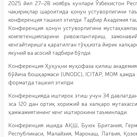
ноқонуний-равишда-олиб-кетаётган-12-16), Қизи
2025 йил 27–28 ноябрь кунлари Ўзбекистон Рес
шаҳрида гвардиячилар томонидан сертификатлан
чақириқлар шароитида қонун устуворлигини таъ
sertifikatlanmagan-pirotexnika-buyumlari-olib-q
конференция ташкил этилди. Тадбир Академия таш
(https://telegra.ph/Fargona-viloyatida-piro
Ихтисослаштирилган ўқув марказида навбатдаги т
Конференция қонун устуворлигини мустаҳкамлаш
мажмуасида “Ўзбекистон отлари” нуфузли кўрг
компетенцияларини ривожлантириш, замонав
кириш истагини билдирган номзодларни саралаб
чиқиш борасида олимпия ва паралимпия ҳара
кенгайтиришга қаратилган тўққизта йирик халқар
раислигида, камондан (паракамондан) отиш му
якуний ва асосий тадбири бўлди.
бошқармаси аёл ҳарбий хизматчилари Ҳуқуқни 
биринчи ўринни эгаллашди / / Олий Мажлис Сена
Конференция Ҳуқуқни муҳофаза қилиш академияс
очиқ мулоқот / / Миллий гвардия Темурбеклар
бўйича бошқармаси (UNODC), ICITAP, МОМ ҳамда
кўргазмали машғулот ташкил этилди / / Миллий
аппаратларини қўллаш истиқболлари” мавзусида 
форматда ташкил этилди.
вақтида жамоат тартиби ҳамда фуқаролар х
Конференцияда иштирок этиш учун 34 давлатдан
эса 120 дан ортиқ хорижий ва халқаро мутахасс
ҳамжамиятининг кенг иштирокини таъминлади.
Конференция ишида АҚШ, Буюк Британия, Герман
Республикаси, Малайзия, Марокаш, Латвия, Қозо