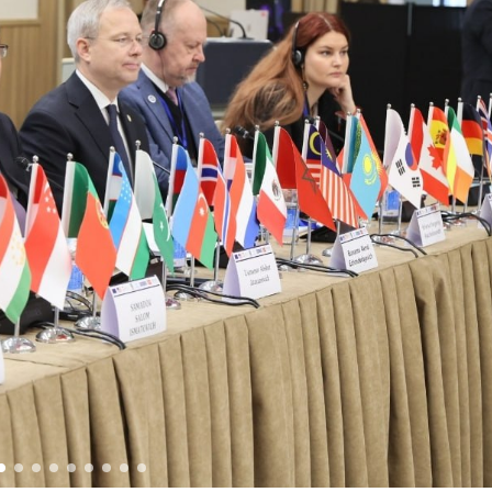
ерал-полковник B.Tashmatov Тошкент “Темурбеклар
, генерал-полковник B.Tashmatov Сирдарё ва Жиз
гик технологияларни ривожлантириш истиқболлари
дия қўмондони генерал-полковник B.Tashmatov ил
хавфсиз муҳитни яратиш ва жамоат хавфсизлигини 
фалар доимий эътиборда. // Миллий гвардия қўмо
ги федерацияси раиси этиб сайланди. // Миллий г
амлаш ҳамда замон талабларига мос такомиллаштир
ақага кузатилди. // “Китобхон ҳарбий оилалар” м
/ Тошкентда қидирувда бўлган шахс қўлга олинди
йиллиги ва 14 январь – Ватан ҳимоячилари куни м
бекистон Республикаси Қуролли Кучлари ташкил эти
Республикаси Қуролли Кучлари ташкил этилганинин
чини бажариш чоғида қаҳрамонларча ҳалок бўлган
рлик мажмуаси пойига гул қўйишиб, уларнинг хоти
ликаси Қуролли Кучлари ташкил этилганининг 34 
а қилиш органлари ходимларидан бир гуруҳини м
йтирилган йиғилишини ўтказди / / Президент Ша
 фаолияти билан танишди (https://president.uz/oz
бораётган Тошкент (https://t.me/milliygvardiyauz_
Маънавий-маърифий семинар-тренинг ўтказилди / 
%ББистон-Республикасида-гвардиячилари-томонид