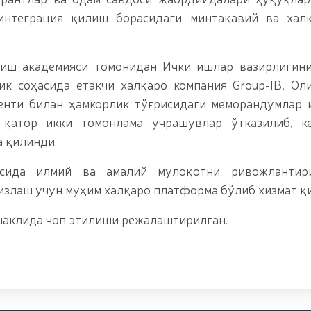
интеграция қилиш борасидаги минтақавий ва халқ
иш академияси томонидан Ички ишлар вазирлигини
лик соҳасида етакчи халқаро компания Group-IB, О
нти билан ҳамкорлик тўғрисидаги меморандумлар 
қатор икки томонлама учрашувлар ўтказилиб, ке
 қилинди.
сида илмий ва амалий мулоқотни ривожлантир
излаш учун муҳим халқаро платформа бўлиб хизмат қ
шаклида чоп этилиши режалаштирилган.