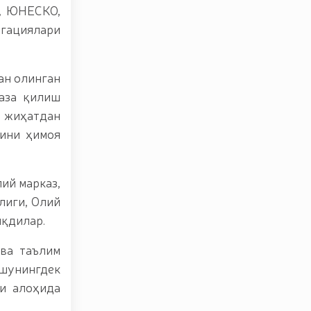
и, ЮНЕСКО,
гациялари
ан олинган
аза қилиш
й жиҳатдан
рини ҳимоя
ий марказ,
лиги, Олий
иқдилар.
ва таълим
 шунингдек
и алоҳида