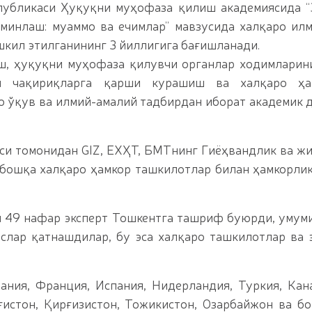
л китобга киритилган ўсимликни ноқонуний равишд
публикаси Ҳуқуқни муҳофаза қилиш академиясида 
маган пиротехника воситалари (https://telegra.p
минлаш: муаммо ва ечимлар” мавзусида халқаро ил
oyildi-12-15) олиб қўйилди / / Фарғона вилоятида 
кил этилганининг 3 йиллигига бағишланади.
texnika-buyumlarining-noqonuniy-muomalasiga-chek-q
ингловчилар учун сертификат топшириш маросими 
, ҳуқуқни муҳофаза қилувчи органлар ходимларин
азмаси юқори савияда бўлиб ўтди. // Миллий гвар
ий чақириқларга қарши курашиш ва халқаро ҳа
 олиш жараёнлари давом этмоқда / / Давлатимиз р
кати йўналишида белгилаб берган вазифалари юза
о ўқув ва илмий-амалий тадбирдан иборат академик 
раббийлари иштирокидаги Конференция ўтказилди 
муҳофаза қилувчи органлар ходималари ўртасида 
тининг қўмита раиси ва Миллий гвардия Жамоат ха
и томонидан GIZ, ЕХҲТ, БМТнинг Гиёҳвандлик ва ж
 мактаби ўқувчилари билан “Дронлардан фойдалани
 бошқа халқаро ҳамкор ташкилотлар билан ҳамкорли
 гвардия Тошкент минтақавий ўқув марказида "Объ
Республика илмий-амалий семинари ўтказилди / /
авфсизлиги таъминланад / / Ўзбекистон Республ
қатнашчиларини рағбатлантириш тўғрисида"ги
 49 нафар эксперт Тошкентга ташриф буюрди, умум
ислар қатнашдилар, бу эса халқаро ташкилотлар ва 
ия, Франция, Испания, Нидерландия, Туркия, Кан
ғистон, Қирғизистон, Тожикистон, Озарбайжон ва б