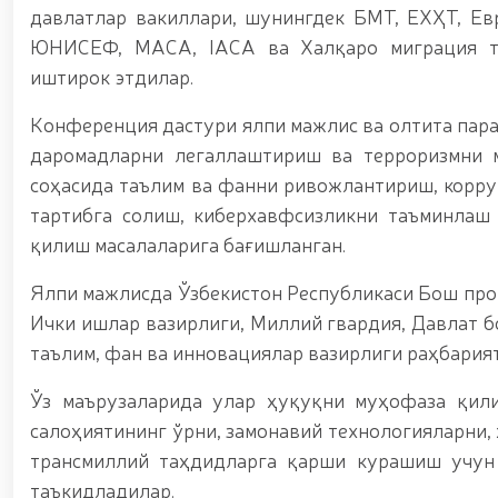
давлатлар вакиллари, шунингдек БМТ, ЕХҲТ, Ев
ЮНИСЕФ, МАСА, IACA ва Халқаро миграция та
иштирок этдилар.
Конференция дастури ялпи мажлис ва олтита пара
даромадларни легаллаштириш ва терроризмни
соҳасида таълим ва фанни ривожлантириш, корр
тартибга солиш, киберхавфсизликни таъминлаш
қилиш масалаларига бағишланган.
Ялпи мажлисда Ўзбекистон Республикаси Бош прок
Ички ишлар вазирлиги, Миллий гвардия, Давлат 
таълим, фан ва инновациялар вазирлиги раҳбария
Ўз маърузаларида улар ҳуқуқни муҳофаза қил
салоҳиятининг ўрни, замонавий технологияларни,
трансмиллий таҳдидларга қарши курашиш учун
таъкидладилар.