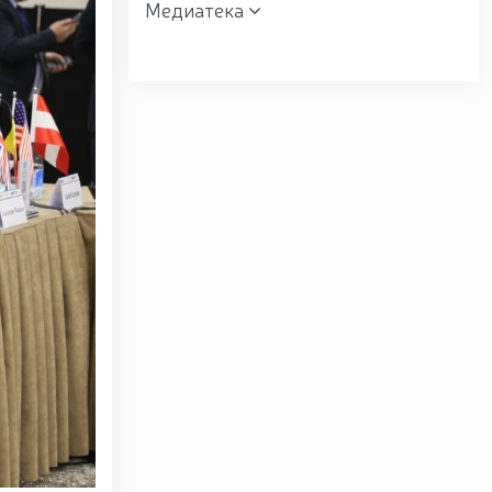
Медиатека
 мактаби” ҳарбий академик лицейи фаолияти билан
зах вилоятида ўрганиш ишларини олиб борди //
” мавзусида республика ҳарбий илмий-амалий
к манзилли ишларини Юнусобод туманида амалга
ишончли таъминлаш бўйича манзилли ишлар амалга
ндони генерал-полковник B.Tashmatov Ўзбекистон
вардия шахсий таркибининг жанговар салоҳияти,
ишга қаратилган ишлар давом эттирилмоқда. //
авзусида адабий-бадиий кеча ташкил этилди / /
 / / «Жасорат» фильми премьераси бўлиб ўтди / /
уносабати Миллий гвардияда байрамона тадбир
лганининг 34 йиллиги ва Ватан ҳимоячилари куни
г 34 йиллиги ҳамда 14 январь — Ватан ҳимоячилари
 сафдошлари хотирасига бағишлаб Миллий гвардия
расига ҳурмат бажо келтиришди / / Ўзбекистон
йиллиги ҳамда Ватан ҳимоячилари куни муносабати
укофотлаш тўғрисида”ги Фармони / / Президент
вкат Мирзиёев Тошкент шаҳри Юнусобод туманида
/lists/view/8785) / / Молия, илғор технологиялар,
official/18196)dunyoning замонавий мегаполислари
/ Қорақалпоғистон Республикасида гвардиячилар
ан-қизил-китобга-киритилган-о%СА%ББсимликни-