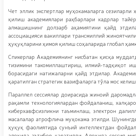
Чет эллик экспертлар муҳокамаларга сезиларли 
қилиш академиялари раҳбарлари кадрлар тайёр
алмашишнинг долзарб аҳамиятини қайд этдил
ассоциацияси вакиллари трансмиллий жиноятчили
ҳуқуқларини ҳимоя қилиш соҳаларида глобал ҳам
Спикерлар Академиянинг нисбатан қисқа муддат
тизимини такомиллаштириш, илмий-тадқиқот и
борасидаги натижаларни қайд этдилар. Академ
қаратилган стратегик вазифаларга тўла мос келиш
Параллел сессиялар доирасида жиноий даромадл
рақамли технологиялардан фойдаланиш, халқаро
киберхавфсизликни таъминлаш, электрон далил
масалалар атрофлича муҳокама этилди. Шунингде
ҳуқуқ фаолиятида сунъий интеллектдан фойдал
алоҳида эътибор қаратилди. Алоҳида сессия ми