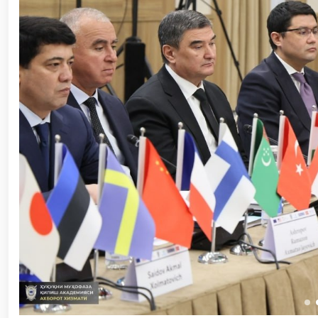
– миллий ғурур ва ватанпарварлик манбаи // Ген
яқиндан танишди. //Миллий гвардия қўмондони
“Ҳарбий таълим тизимида илм-фан ва педаго
конференцияси ташкил этилди. // Миллий гвар
оширди. // Самарқанд ва Бухоро вилояталарида 
оширилди. // Ёшлар сиёсатига оид устувор вази
ҳуқуқни муҳофаза қилиш органларининг Қўл жан
жисмоний ва маънавий тайёргарлигини мустаҳк
Тизим фидойилари ҳурмат ва эҳтиром билан наф
Ватанпарварлик ойлиги доирасидаги тадбирлар / 
Қуролли Кучларимиз ташкил этилганининг 34 
ўтказилди / / Миллий гвардия қўмондонининг Ўз
муносабати билан байрам табриги / / Ўзбекистон 
куни муносабати билан гвардиячилар хизмат бур
Марказий девони ҳудудида бунёд этилган ёдго
Республикаси Президентининг “Ўзбекистон Респуб
билан ҳарбий хизматчилар ва ҳуқуқни муҳофаз
Шавкат Мирзиёев Хавфсизлик кенгашининг кенга
барпо этилган йирик қувватли когенерация маркази
маданият ва туризмнинг йирик марказига айланиб 
андозаси асосида янада ривожлантирилади / / 
томонидан (ҳттпс://телегра.пҳ/Қорақалпог%СА