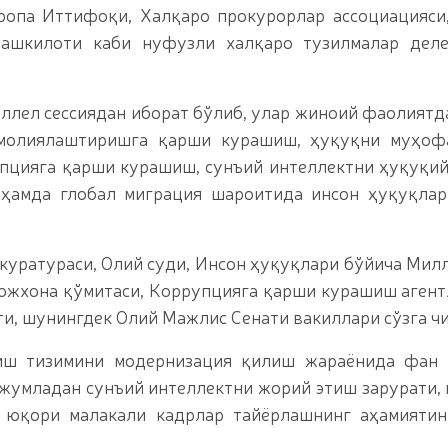
ропа Иттифоқи, Халқаро прокурорлар ассоциацияс
шкилоти каби нуфузли халқаро тузилмалар деле
ллел сессиядан иборат бўлиб, улар жиноий фаолиятд
 молиялаштиришга қарши курашиш, ҳуқуқни муҳоф
упцияга қарши курашиш, сунъий интеллектни ҳуқуқи
 ҳамда глобал миграция шароитида инсон ҳуқуқла
уратураси, Олий суди, Инсон ҳуқуқлари бўйича Милл
божхона қўмитаси, Коррупцияга қарши курашиш агент
ти, шунингдек Олий Мажлис Сенати вакиллари сўзга ч
иш тизимини модернизация қилиш жараёнида фан 
 жумладан сунъий интеллектни жорий этиш зарурати,
 юқори малакали кадрлар тайёрлашнинг аҳамиятин