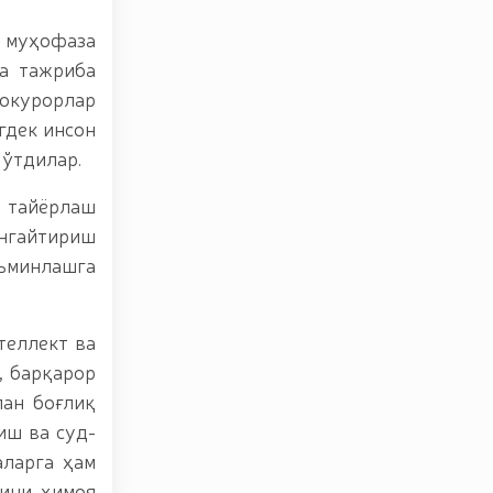
и муҳофаза
а тажриба
окурорлар
гдек инсон
 ўтдилар.
р тайёрлаш
нгайтириш
аъминлашга
теллект ва
, барқарор
ан боғлиқ
иш ва суд-
аларга ҳам
рини ҳимоя