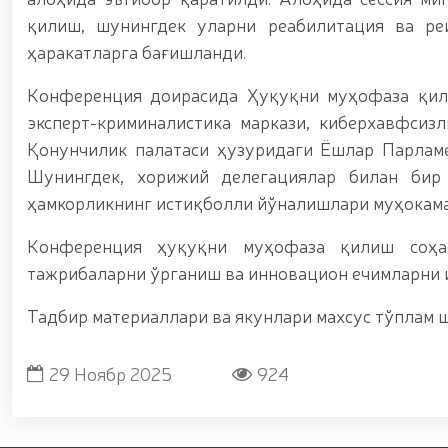
қилиш, шунингдек уларни реабилитация ва ре
ҳаракатларга бағишланди.
Конференция доирасида Ҳуқуқни муҳофаза қил
эксперт-криминалистика маркази, киберхавфсиз
Қонунчилик палатаси ҳузуридаги Ёшлар Парламе
Шунингдек, хорижий делегациялар билан бир 
ҳамкорликнинг истиқболли йўналишлари муҳокама
Конференция ҳуқуқни муҳофаза қилиш соҳа
тажрибаларни ўрганиш ва инновацион ечимларни 
Тадбир материаллари ва якунлари махсус тўплам 
29 Ноябр 2025
924