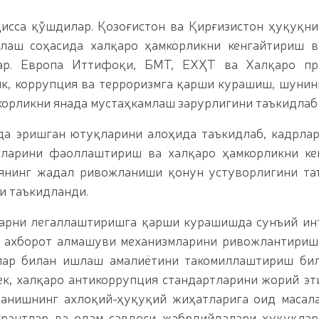
ҳисса қўшдилар. Қозоғистон ва Қирғизистон ҳуқуқн
лаш соҳасида халқаро ҳамкорликни кенгайтириш в
ар. Европа Иттифоқи, БМТ, ЕХҲТ ва Халқаро пр
к, коррупция ва терроризмга қарши курашиш, шунин
корликни янада мустаҳкамлаш зарурлигини таъкидлаб
да эришган ютуқларини алоҳида таъкидлаб, кадрла
шларини фаоллаштириш ва халқаро ҳамкорликни ке
иянинг жадал ривожланиши қонун устуворлигини т
и таъкидланди.
арни легаллаштиришга қарши курашишда сунъий ин
 ахборот алмашуви механизмларини ривожлантириш
лар билан ишлаш амалиётини такомиллаштириш бил
к, халқаро антикоррупция стандартларини жорий эт
анишнинг ахлоқий-ҳуқуқий жиҳатларига оид масал
грантлар ва одам савдоси жабрдийдалари ҳуқуқла