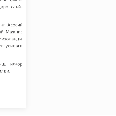
аро саъй-
нг Асосий
лий Мажлис
имзоланди.
лгусидаги
иш, илғор
илди.