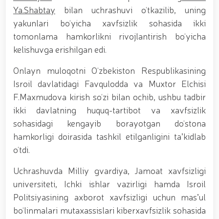
tavalludining 690 yilligi munosabati bilan,
Ya.Shabtay
bilan uchrashuvi o‘tkazilib, uning
O‘zbekiston Milliy kino san'ati saroyida Milliy
gvardiya tizimidagi yoshlar bilan uchrashuv bo‘lib
yakunlari bo‘yicha xavfsizlik sohasida ikki
o‘tdi. // Bayram kunlarida xavfsizlik toʻliq taʼminlandi
tomonlama hamkorlikni rivojlantirish bo‘yicha
// Navroʻz shukuhi: otliq paradlar tashkil etildi //
kelishuvga erishilgan edi.
“Navroʻzni ulugʻlash – insonni ulugʻlashdir!” shiori
ostida bayram sayli // Askarlar kasb-hunar
sertifikatlariga ega boʻldi // Qahramonlar xotirasi
Onlayn muloqotni O‘zbekiston Respublikasining
yod etildi // Strandja turnirida Milliy gvardiya harbiy
Isroil davlatidagi Favqulodda va Muxtor Elchisi
xizmatchisi Navbahor Hamidova oltin medalni qoʻlga
F.Maxmudova kirish so‘zi bilan ochib, ushbu tadbir
kiritdi. // Iroda Ismoilova «Sodiq xizmatlari uchun»
medali bilan taqdirlandi. // O‘zbekiston Qurolli
ikki davlatning huquq-tartibot va xavfsizlik
Kuchlarida kibersport, dron va robot texnologiyalari
sohasidagi kengayib borayotgan do‘stona
yo‘nalishlari rivojlantiriladi // Andijon viloyatida
hamkorligi doirasida tashkil etilganligini taʼkidlab
Respublika ishchi guruhining yoshlar bilan uchrashuvi
tadbirlari doirasida muddatdi harbiy xizmatchilarga
o‘tdi.
sertifikatlar topshirildi. // Milliy gvardiya
qo‘mondoni, general-polkovnik B.Tashmatov
Uchrashuvda Milliy gvardiya, Jamoat xavfsizligi
poytaxtimizdagi manzilli ishlari davomida yoshlar
universiteti, Ichki ishlar vazirligi hamda Isroil
bilan uchrashib, ular bilan ochiq muloqot o‘tkazdi. //
Politsiyasining axborot xavfsizligi uchun masʼul
Farg‘ona viloyatida jinoyat sodir etishga moyil
shaxslar yashash manzillarida tezkor tadbirlar
bo‘linmalari mutaxassislari kiberxavfsizlik sohasida
o‘tkazildi. // “8-mart – Xalqaro xotin qizlar kuni”