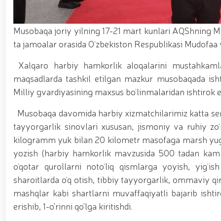
asosida yanada rivojlantiriladi / / Ma'naviy-ma'rif
kiritilgan oʻsimlikni noqonuniy ravishda olib keta
vositalari olib qo‘yildi / / Farg‘ona viloyatida p
Musobaqa joriy yilning 17-21 mart kunlari AQShning Mis
markazida navbatdagi tinglovchilar uchun sertifika
nufuzli ko‘rgazmasi yuqori saviyada bo'lib o'tdi. // 
ta jamoalar orasida O‘zbekiston Respublikasi Mudofaa v
jarayonlari davom etmoqda / / Davlatimiz rahbarin
belgilab bergan vazifalari yuzasidan, Milliy gvardiy
Xalqaro harbiy hamkorlik aloqalarini mustahkamla
o‘tkazildi / / Milliy gvardiya Surxondaryo viloyat
maqsadlarda tashkil etilgan mazkur musobaqada ishti
voleybol bo‘yicha o‘tkazilgan musobaqada faxrli b
universiteti dotsentlari ishtirokidagi ochiq muloq
Milliy gvardiyasining maxsus bo‘linmalaridan ishtirok e
xususiyatlari” mavzusida ko‘rgazmali mashg‘ulot 
uchuvchisiz uchadigan apparatlarini qo‘llash istiq
Musobaqa davomida harbiy xizmatchilarimiz katta serja
o‘qilishi vaqtida jamoat tartibi hamda fuqarolar x
tayyorgarlik sinovlari xususan, jismoniy va ruhiy zo‘
kilogramm yuk bilan 20 kilometr masofaga marsh yugur
yozish (harbiy hamkorlik mavzusida 500 tadan kam b
o‘qotar qurollarni noto‘liq qismlarga yoyish, yig‘i
sharoitlarda o‘q otish, tibbiy tayyorgarlik, ommaviy q
mashqlar kabi shartlarni muvaffaqiyatli bajarib ishti
erishib, 1-o'rinni qo'lga kiritishdi.