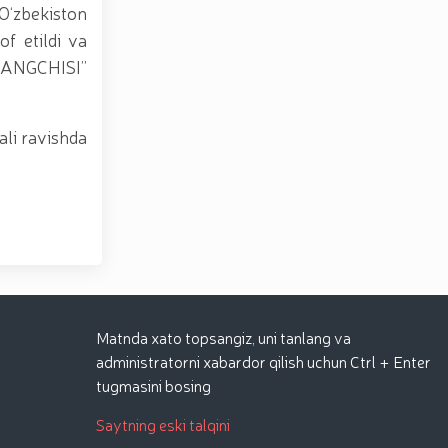
O‘zbekiston
of etildi va
 JANGCHISI”
ali ravishda
Matnda xato topsangiz, uni tanlang va
administratorni xabardor qilish uchun Ctrl + Enter
tugmasini bosing
Saytning eski talqini