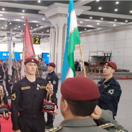
 doirasida muddatdi harbiy xizmatchilarga sertifikatla
i davomida yoshlar bilan uchrashib, ular bilan ochiq 
birlar o‘tkazildi. // “8-mart – Xalqaro xotin qizlar k
dbiri tashkil etildi // Moliyaviy shaffoflik va korrup
vatanparvarlik manbai // General-polkovnik B.Tashma
ardiya qo‘mondoni, general-polkovnik B.Tashmatov Sirda
nologiyalarni rivojlantirish istiqbollari” mavzusida r
lkovnik B.Tashmatov ilk manzilli ishlarini Yunusobod
vfsizligini ishonchli taʼminlash boʻyicha manzilli ishla
qoʻmondoni general-polkovnik B.Tashmatov Oʻzbekiston 
ya shaxsiy tarkibining jangovar salohiyati, jismoniy v
ar davom ettirilmoqda. // Tizim fidoyilari hurmat va e
di / / Vatanparvarlik oyligi doirasidagi tadbirlar / / 
chlarimiz tashkil etilganining 34 yilligi va 14 yanvar 
ondonining O‘zbekiston Respublikasi Qurolli Kuchlari t
n Respublikasi Qurolli Kuchlari tashkil etilganining 3
ajarish chogʻida qahramonlarcha halok boʻlgan safdoshl
iga gul qoʻyishib, ularning xotirasiga hurmat bajo ke
l etilganining 34 yilligi hamda Vatan himoyachilari ku
mukofotlash to‘g‘risida”gi Farmoni / / Prezident Shav
yev Toshkent shahri Yunusobod tumanida barpo etilgan 
yat va turizmning yirik markaziga aylanib borayotgan 