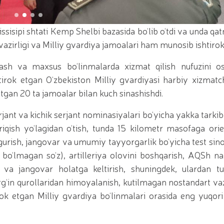
iy seminar-trening o‘tkazildi / / Qoraqalpogʻiston Re
yotgan shaxs qo'lga olindi / / Toshkent shahrida gvar
irotexnika vositalarining noqonuniy muomalasiga chek qo‘
sisipi shtati Kemp Shelbi bazasida bo‘lib o‘tdi va unda q
t topshirish marosimi bo‘lib o‘tdi. // Milliy gvardiya
Milliy gvardiya Jamoat xavfsizligi universitetiga o‘qish
azirligi va Milliy gvardiya jamoalari ham munosib ishtirok 
ing ommaviy sportni yangi bosqichga olib chiqish bora
a qo‘mondoni R.Djurayev raisligida, kamondan (paraka
sh va maxsus bo‘linmalarda xizmat qilish nufuzini os
i bo‘yicha boshqarmasi ayol harbiy xizmatchilari Huqu
rok etgan O‘zbekiston Milliy gvardiyasi harbiy xizmatc
irinchi o‘rinni egallashdi / / Oliy Majlis Senatining q
ot / / Milliy gvardiya Temurbeklar maktabi o‘quvchila
tgan 20 ta jamoalar bilan kuch sinashishdi.
tashkil etildi / / Milliy gvardiya Toshkent mintaqaviy
bollari” mavzusida Respublika ilmiy-amaliy seminari o
nt va kichik serjant nominasiyalari bo‘yicha yakka tarki
avfsizligi taʼminlanad / / O‘zbekiston Respublikasi Pre
riqish yo‘lagidan o‘tish, tunda 15 kilometr masofaga orie
rag‘batlantirish to‘g‘risida"gi
ish, jangovar va umumiy tayyorgarlik bo‘yicha test sinov
o‘lmagan so‘z), artilleriya olovini boshqarish, AQSh n
sh va jangovar holatga keltirish, shuningdek, ulardan tu
irg‘in qurollaridan himoyalanish, kutilmagan nostandart va
rok etgan Milliy gvardiya bo‘linmalari orasida eng yuqori