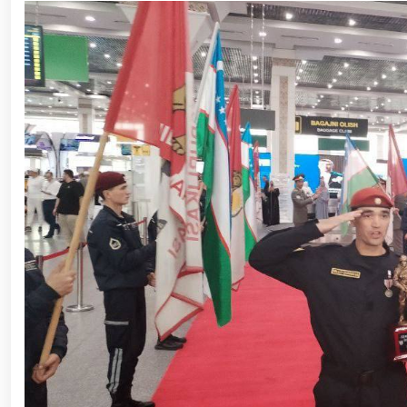
ishchi guruhining yoshlar bilan uchrashuvi tadbirlari
polkovnik B.Tashmatov poytaxtimizdagi manzilli ishlar
etishga moyil shaxslar yashash manzillarida tezkor tad
yuritib kyelayotgan ayollar uchun tantanali bayram ta
o‘tkazildi // Ajdodlar merosi – milliy gʻurur va 
litseyi faoliyati bilan yaqindan tanishdi. //Milliy gv
// “Harbiy taʼlim tizimida ilm-fan va pedagogik tex
etildi. //Milliy gvardiya qo‘mondoni general-po
viloyatalarida xavfsiz muhitni yaratish va jamoat xa
vazifalar doimiy e’tiborda. // Milliy gvardiya 
federatsiyasi raisi etib saylandi. // Milliy gvardi
talablariga mos takomillashtirishga qaratilgan ishl
oilalar” mavzusida adabiy-badiiy kecha tashkil etil
“Jasorat” filmi premyerasi bo'lib o'tdi / / Qurolli Ku
bayramona tadbir o‘tkazildi / / Milliy gvardiya qo'm
kuni munosabati bilan bayram tabrigi / / Oʻzbekisto
munosabati bilan gvardiyachilar xizmat burchini b
devoni hududida bunyod etilgan yodgorlik majmuasi poy
“O‘zbekiston Respublikasi Qurolli Kuchlari tashki
muhofaza qilish organlari xodimlaridan bir guruhini 
yig‘ilishini o‘tkazdi / / Prezident Shavkat Mirziyo
tanishdi / / Moliya, ilg‘or texnologiyalar, madani