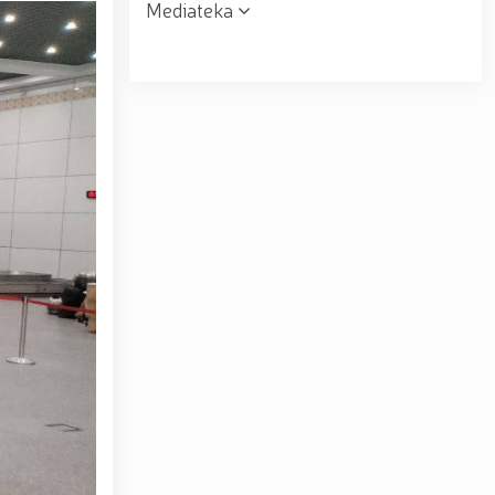
Mediateka
r topshirildi. // Milliy gvardiya qo‘mondoni, general-
muloqot o‘tkazdi. // Farg‘ona viloyatida jinoyat sodir
uni” munosabati bilan Milliy gvardiya tizimida faoliyat
siyadan xoli muhitni ta’minlash bo‘yicha o‘quv yig‘ini
tov Toshkent “Temurbeklar maktabi” harbiy akademik
ryo va Jizzax viloyatida o'rganish ishlarini olib bordi
espublika harbiy ilmiy-amaliy konferensiyasi tashkil
 tumanida amalga oshirdi. // Samarqand va Buxoro
r amalga oshirildi. // Yoshlar siyosatiga oid ustuvor
huquqni muhofaza qilish organlarining Qoʻl jangi
a ma'naviy tayyorgarligini mustahkamlash hamda zamon
htirom bilan nafaqaga kuzatildi. // “Kitobxon harbiy
Toshkentda qidiruvda bo‘lgan shaxs qo‘lga olindi / /
– Vatan himoyachilari kuni munosabati Milliy gvardiyada
ashkil etilganining 34 yilligi va Vatan himoyachilari
4 yilligi hamda 14-yanvar — Vatan himoyachilari kuni
ari xotirasiga bagʻishlab Milliy gvardiya Markaziy
ltirishdi / / O‘zbekiston Respublikasi Prezidentining
ni munosabati bilan harbiy xizmatchilar va huquqni
kat Mirziyoyev Xavfsizlik kengashining kengaytirilgan
yirik quvvatli kogeneratsiya markazi faoliyati bilan
Toshkent dunyoning zamonaviy megapolislari andozasi