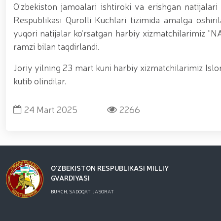
O‘zbekiston jamoalari ishtiroki va erishgan natijala
Respublikasi Qurolli Kuchlari tizimida amalga oshiril
yuqori natijalar ko‘rsatgan harbiy xizmatchilarim
ramzi bilan taqdirlandi.
Joriy yilning 23 mart kuni harbiy xizmatchilarimiz Is
kutib olindilar.
24 Mart 2025
2266
O'ZBEKISTON RESPUBLIKASI MILLIY
GVARDIYASI
BURCH, SADOQAT, JASORAT