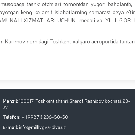
ri musobaqa tashkilotchilari tomonidan yuqori baholanib, 
ayotgan keng ko‘lamli islohotlarning samarasi deya e'tir
iz “NAMUNALI XIZMATLARI UCHUN” medali va “YIL ILG‘OR
lom Karimov nomidagi Toshkent xalqaro aeroportida tantan
Manzil:
100017, Toshkent shahri, Sharof Rashidov ko'chasi, 23-
uy
Telefon:
+ (99871) 236-50-50
E-mail:
info@milliygvardiya.uz