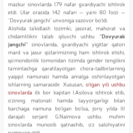
tavalludining 690 yilligi munosabati bilan,
mazkur sinovlarda 179 nafar gvardiyachi ishtirok
O‘zbekiston Milliy kino san'ati saroyida Milliy
etdi. Ular orasida 142 nafari — ya’ni 80 foizi —
gvardiya tizimidagi yoshlar bilan uchrashuv bo‘lib
o‘tdi. // Bayram kunlarida xavfsizlik toʻliq taʼminlandi
“Dovyurak jangchi” unvoniga sazovor bo‘ldi.
// Navroʻz shukuhi: otliq paradlar tashkil etildi //
Alohida ta’kidlash lozimki, jasorat, mahorat va
“Navroʻzni ulugʻlash – insonni ulugʻlashdir!” shiori
chidamlilikni talab qiluvchi ushbu
“Dovyurak
ostida bayram sayli // Askarlar kasb-hunar
sertifikatlariga ega boʻldi // Qahramonlar xotirasi
jangchi”
sinovlarida, gvardiyachi yigitlar qatori
yod etildi // Strandja turnirida Milliy gvardiya harbiy
mard va jasur qizlarimizning ham ishtirok etishi,
xizmatchisi Navbahor Hamidova oltin medalni qoʻlga
qo‘mondonlik tomonidan tizimda gender tenglikni
kiritdi. // Iroda Ismoilova «Sodiq xizmatlari uchun»
medali bilan taqdirlandi. // O‘zbekiston Qurolli
ta’minlashga qaratilayotgan chora-tadbirlarning
Kuchlarida kibersport, dron va robot texnologiyalari
yaqqol namunasi hamda amalga oshirilayotgan
yo‘nalishlari rivojlantiriladi // Andijon viloyatida
Respublika ishchi guruhining yoshlar bilan uchrashuvi
ishlarning samarasidir. Xususan,
o‘tgan yili ushbu
tadbirlari doirasida muddatdi harbiy xizmatchilarga
sinovlarda
ilk bor kapitan I.Asilova ishtirok etib,
sertifikatlar topshirildi. // Milliy gvardiya
o‘zining matonati hamda tayyorgarligi bilan
qo‘mondoni, general-polkovnik B.Tashmatov
poytaxtimizdagi manzilli ishlari davomida yoshlar
barchaga namuna bo‘lgan bo‘lsa, joriy yilda III
bilan uchrashib, ular bilan ochiq muloqot o‘tkazdi. //
darajali serjant G.Naimova ushbu muhim
Farg‘ona viloyatida jinoyat sodir etishga moyil
sinovlarda munosib qatnashib, o‘z salohiyatini
shaxslar yashash manzillarida tezkor tadbirlar
o‘tkazildi. // “8-mart – Xalqaro xotin qizlar kuni”
namoyon etdi.