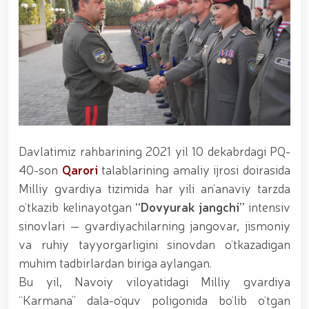
xizmat itlari ko‘rgazmasi tashkil etildi. // “Dog
biatloni” bellashuvining 6-respublika idoralararo
musobaqasi g'oliblari aniqlandi. // O‘zbekistonning
harbiy salohiyatini mustahkamlash: islohotlar va
ustuvor vazifalar.// Milliy gvardiya qo‘mondoni
Jamoat xavfsizligi universiteti bitiruvchi kursantlari
bilan uchrashdi.// 9-may — Xotira va qadrlash kuni
munosabati bilan Milliy gvardiya qoʻmondonligi
tomonidan poytaxtimizda istiqomat qiluvchi Ikkinchi
jahon urushi qatnashchilari va faxriylari holidan xabar
olindi. // “Uyg‘oq xotira” nomli teatrlashtirilgan
Davlatimiz rahbarining 2021 yil 10 dekabrdagi PQ-
musiqiy konsert dasturi namoyish qilindi.// “Uch
40-son
Qarori
talablarining amaliy ijrosi doirasida
avlod uchrashuvi” hamda “Bizning qahramonlar”
kitobining taqdimotiga bag‘ishlangan tadbir tashkil
Milliy gvardiya tizimida har yili an’anaviy tarzda
etildi.// “Men G‘olib Run” yugurish musobaqasida
o‘tkazib kelinayotgan
“Dovyurak jangchi”
intensiv
gvardiyachilar faxrli o'rinlarni egallashdi.//
sinovlari — gvardiyachilarning jangovar, jismoniy
Hamkorlikdagi profilaktik tadbirlar davom
ettirilmoqda. Xavfsiz muhitni ta’minlashga
va ruhiy tayyorgarligini sinovdan o‘tkazadigan
qaratilgan chora-tadbirlar Milliy gvardiya
muhim tadbirlardan biriga aylangan.
qo‘mondoni general-polkovnik B. Tashmatov
Bu yil, Navoiy viloyatidagi Milliy gvardiya
rahbarligida Yunusobod tumanida amalga oshirildi //
Buyuk davlat arbobi Sohibqiron Amir Temur
“Karmana” dala-o‘quv poligonida bo‘lib o‘tgan