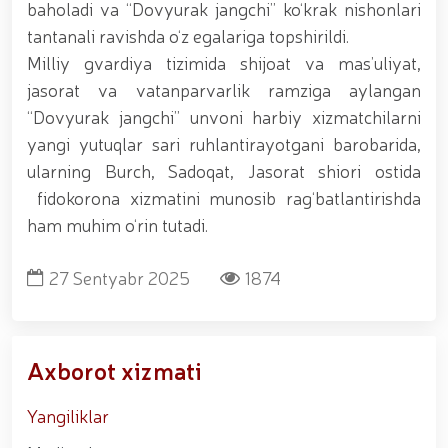
muhofaza qilish organlarining Qoʻl jangi federatsiyasi
baholadi va “Dovyurak jangchi” ko‘krak nishonlari
raisi etib saylandi. // Milliy gvardiya shaxsiy
tantanali ravishda o‘z egalariga topshirildi.
tarkibining jangovar salohiyati, jismoniy va ma'naviy
Milliy gvardiya tizimida shijoat va mas’uliyat,
tayyorgarligini mustahkamlash hamda zamon
talablariga mos takomillashtirishga qaratilgan ishlar
jasorat va vatanparvarlik ramziga aylangan
davom ettirilmoqda. // Tizim fidoyilari hurmat va
“Dovyurak jangchi” unvoni harbiy xizmatchilarni
ehtirom bilan nafaqaga kuzatildi. // “Kitobxon harbiy
yangi yutuqlar sari ruhlantirayotgani barobarida,
oilalar” mavzusida adabiy-badiiy kecha tashkil etildi
/ / Vatanparvarlik oyligi doirasidagi tadbirlar / /
ularning Burch, Sadoqat, Jasorat shiori ostida
Toshkentda qidiruvda bo‘lgan shaxs qo‘lga olindi / /
fidokorona xizmatini munosib rag‘batlantirishda
“Jasorat” filmi premyerasi bo'lib o'tdi / / Qurolli
ham muhim o‘rin tutadi.
Kuchlarimiz tashkil etilganining 34 yilligi va 14 yanvar
– Vatan himoyachilari kuni munosabati Milliy
gvardiyada bayramona tadbir o‘tkazildi / / Milliy
27 Sentyabr 2025
1874
gvardiya qo'mondonining O‘zbekiston Respublikasi
Qurolli Kuchlari tashkil etilganining 34 yilligi va Vatan
himoyachilari kuni munosabati bilan bayram tabrigi /
/ Oʻzbekiston Respublikasi Qurolli Kuchlari tashkil
Axborot xizmati
etilganining 34 yilligi hamda 14-yanvar — Vatan
himoyachilari kuni munosabati bilan gvardiyachilar
xizmat burchini bajarish chogʻida qahramonlarcha
Yangiliklar
halok boʻlgan safdoshlari xotirasiga bagʻishlab Milliy