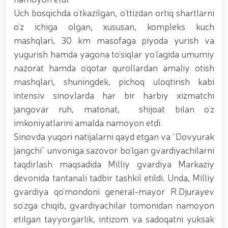
munosabati bilan Milliy gvardiya tizimida faoliyat
Uch bosqichda o‘tkazilgan, o‘ttizdan ortiq shartlarni
yuritib kyelayotgan ayollar uchun tantanali bayram
o‘z ichiga olgan, xususan, kompleks kuch
tadbiri tashkil etildi // Moliyaviy shaffoflik va
korrupsiyadan xoli muhitni ta’minlash bo‘yicha o‘quv
mashqlari, 30 km masofaga piyoda yurish va
yig‘ini o‘tkazildi // Ajdodlar merosi – milliy gʻurur va
yugurish hamda yagona to‘siqlar yo‘lagida umumiy
vatanparvarlik manbai // General-polkovnik
nazorat hamda o‘qotar qurollardan amaliy otish
B.Tashmatov Toshkent “Temurbeklar maktabi”
harbiy akademik litseyi faoliyati bilan yaqindan
mashqlari, shuningdek, pichoq uloqtirish kabi
tanishdi. //Milliy gvardiya qo‘mondoni, general-
intensiv sinovlarda har bir harbiy xizmatchi
polkovnik B.Tashmatov Sirdaryo va Jizzax viloyatida
jangovar ruh, matonat, shijoat bilan o‘z
o'rganish ishlarini olib bordi // “Harbiy taʼlim tizimida
ilm-fan va pedagogik texnologiyalarni rivojlantirish
imkoniyatlarini amalda namoyon etdi.
istiqbollari” mavzusida respublika harbiy ilmiy-
Sinovda yuqori natijalarni qayd etgan va “Dovyurak
amaliy konferensiyasi tashkil etildi. //Milliy gvardiya
jangchi” unvoniga sazovor bo‘lgan gvardiyachilarni
qo‘mondoni general-polkovnik B.Tashmatov ilk
manzilli ishlarini Yunusobod tumanida amalga
taqdirlash maqsadida Milliy gvardiya Markaziy
oshirdi. // Samarqand va Buxoro viloyatalarida
devonida tantanali tadbir tashkil etildi. Unda, Milliy
xavfsiz muhitni yaratish va jamoat xavfsizligini
ishonchli taʼminlash boʻyicha manzilli ishlar amalga
gvardiya qo‘mondoni general-mayor R.Djurayev
oshirildi. // Yoshlar siyosatiga oid ustuvor vazifalar
so‘zga chiqib, gvardiyachilar tomonidan namoyon
doimiy e’tiborda. // Milliy gvardiya qoʻmondoni
etilgan tayyorgarlik, intizom va sadoqatni yuksak
general-polkovnik B.Tashmatov Oʻzbekiston huquqni