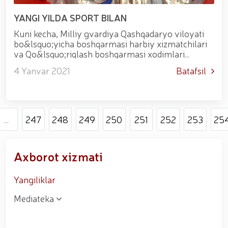
YANGI YILDA SPORT BILAN
Kuni kecha, Milliy gvardiya Qashqadaryo viloyati
bo&lsquo;yicha boshqarmasi harbiy xizmatchilari
va Qo&lsquo;riqlash boshqarmasi xodimlari
tomonidan yoshlarning maktab taʼtili paytidagi
4 Yanvar 2021
Batafsil
bo&lsquo;sh vaqtini unumli o&lsquo...
...
247
248
249
250
251
252
253
25
Axborot xizmati
Yangiliklar
Mediateka