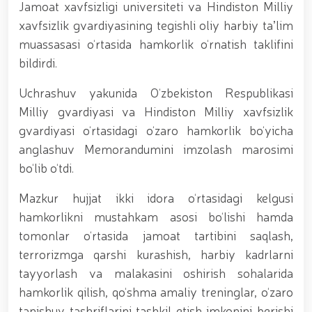
Jamoat xavfsizligi universiteti va Hindiston Milliy
munosabati bilan Milliy gvardiya tizimida faoliyat
yuritib kyelayotgan ayollar uchun tantanali bayram
xavfsizlik gvardiyasining tegishli oliy harbiy taʼlim
tadbiri tashkil etildi // Moliyaviy shaffoflik va
muassasasi o‘rtasida hamkorlik o‘rnatish taklifini
korrupsiyadan xoli muhitni ta’minlash bo‘yicha o‘quv
bildirdi.
yig‘ini o‘tkazildi // Ajdodlar merosi – milliy gʻurur va
vatanparvarlik manbai // General-polkovnik
Uchrashuv yakunida O‘zbekiston Respublikasi
B.Tashmatov Toshkent “Temurbeklar maktabi”
harbiy akademik litseyi faoliyati bilan yaqindan
Milliy gvardiyasi va Hindiston Milliy xavfsizlik
tanishdi. //Milliy gvardiya qo‘mondoni, general-
gvardiyasi o‘rtasidagi o‘zaro hamkorlik bo‘yicha
polkovnik B.Tashmatov Sirdaryo va Jizzax viloyatida
anglashuv Memorandumini imzolash marosimi
o'rganish ishlarini olib bordi // “Harbiy taʼlim tizimida
ilm-fan va pedagogik texnologiyalarni rivojlantirish
bo‘lib o‘tdi.
istiqbollari” mavzusida respublika harbiy ilmiy-
amaliy konferensiyasi tashkil etildi. //Milliy gvardiya
Mazkur hujjat ikki idora o‘rtasidagi kelgusi
qo‘mondoni general-polkovnik B.Tashmatov ilk
hamkorlikni mustahkam asosi bo‘lishi hamda
manzilli ishlarini Yunusobod tumanida amalga
oshirdi. // Samarqand va Buxoro viloyatalarida
tomonlar o‘rtasida jamoat tartibini saqlash,
xavfsiz muhitni yaratish va jamoat xavfsizligini
terrorizmga qarshi kurashish, harbiy kadrlarni
ishonchli taʼminlash boʻyicha manzilli ishlar amalga
tayyorlash va malakasini oshirish sohalarida
oshirildi. // Yoshlar siyosatiga oid ustuvor vazifalar
doimiy e’tiborda. // Milliy gvardiya qoʻmondoni
hamkorlik qilish, qo‘shma amaliy treninglar, o‘zaro
general-polkovnik B.Tashmatov Oʻzbekiston huquqni
tanishuv tashriflarini tashkil etish imkonini berishi