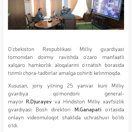
xizmat itlari ko‘rgazmasi tashkil etildi. // “Dog
biatloni” bellashuvining 6-respublika idoralararo
musobaqasi g'oliblari aniqlandi. // O‘zbekistonning
harbiy salohiyatini mustahkamlash: islohotlar va
ustuvor vazifalar.// Milliy gvardiya qo‘mondoni
Jamoat xavfsizligi universiteti bitiruvchi kursantlari
bilan uchrashdi.// 9-may — Xotira va qadrlash kuni
munosabati bilan Milliy gvardiya qoʻmondonligi
O‘zbekiston Respublikasi Milliy gvardiyasi
tomonidan poytaxtimizda istiqomat qiluvchi Ikkinchi
jahon urushi qatnashchilari va faxriylari holidan xabar
tomonidan doimiy ravishda o‘zaro manfaatli
olindi. // “Uyg‘oq xotira” nomli teatrlashtirilgan
xalqaro hamkorlik aloqalarini o‘rnatish borasida
musiqiy konsert dasturi namoyish qilindi.// “Uch
tizimli chora-tadbirlar amalga oshirib kelinmoqda.
avlod uchrashuvi” hamda “Bizning qahramonlar”
kitobining taqdimotiga bag‘ishlangan tadbir tashkil
Xususan, joriy yilning 25 yanvar kuni Milliy
etildi.// “Men G‘olib Run” yugurish musobaqasida
gvardiyachilar faxrli o'rinlarni egallashdi.//
gvardiya qo‘mondoni general-
Hamkorlikdagi profilaktik tadbirlar davom
mayor
R.Djurayev
va Hindiston Milliy xavfsizlik
ettirilmoqda. Xavfsiz muhitni ta’minlashga
gvardiyasi Bosh direktori
M.Ganapati
o‘rtasida
qaratilgan chora-tadbirlar Milliy gvardiya
qo‘mondoni general-polkovnik B. Tashmatov
onlayn videomuloqot shaklida uchrashuvi bo‘lib
rahbarligida Yunusobod tumanida amalga oshirildi //
o‘tdi.
Buyuk davlat arbobi Sohibqiron Amir Temur