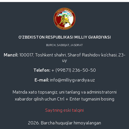
dotsentlari ishtirokidagi ochiq muloqot / / Milliy
gvardiya Temurbeklar maktabi o‘quvchilari bilan
“Dronlardan foydalanish va ularning texnik
xususiyatlari” mavzusida ko‘rgazmali mashg‘ulot
tashkil etildi / / Milliy gvardiya Toshkent mintaqaviy
o‘quv markazida "Obyektlarni qo‘riqlash tizimida
uchuvchisiz uchadigan apparatlarini qo‘llash
O'ZBEKISTON RESPUBLIKASI MILLIY GVARDIYASI
istiqbollari” mavzusida Respublika ilmiy-amaliy
BURCH, SADOQAT, JASORAT
seminari o‘tkazildi / / Muborak Ramazon oyi Taroveh
namozlari o‘qilishi vaqtida jamoat tartibi hamda
Manzil:
100017, Toshkent shahri, Sharof Rashidov ko'chasi, 23-
fuqarolar xavfsizligi taʼminlanad / / O‘zbekiston
uy
Respublikasi Prezidentining "Ikkinchi jahon urushi
Telefon:
+ (99871) 236-50-50
qatnashchilarini rag‘batlantirish to‘g‘risida"gi
E-mail:
info@milliygvardiya.uz
Matnda xato topsangiz, uni tanlang va administratorni
xabardor qilish uchun Ctrl + Enter tugmasini bosing
Saytning eski talqini
2026. Barcha huquqlar himoyalangan