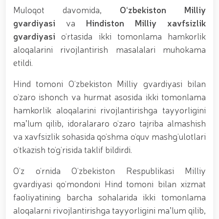
tavalludining 690 yilligi munosabati bilan,
Muloqot davomida,
O‘zbekiston Milliy
O‘zbekiston Milliy kino san'ati saroyida Milliy
gvardiya tizimidagi yoshlar bilan uchrashuv bo‘lib
gvardiyasi
va
Hindiston Milliy xavfsizlik
o‘tdi. // Bayram kunlarida xavfsizlik toʻliq taʼminlandi
gvardiyasi
o‘rtasida ikki tomonlama hamkorlik
// Navroʻz shukuhi: otliq paradlar tashkil etildi //
aloqalarini rivojlantirish masalalari muhokama
“Navroʻzni ulugʻlash – insonni ulugʻlashdir!” shiori
ostida bayram sayli // Askarlar kasb-hunar
etildi.
sertifikatlariga ega boʻldi // Qahramonlar xotirasi
yod etildi // Strandja turnirida Milliy gvardiya harbiy
Hind tomoni O‘zbekiston Milliy gvardiyasi bilan
xizmatchisi Navbahor Hamidova oltin medalni qoʻlga
o‘zaro ishonch va hurmat asosida ikki tomonlama
kiritdi. // Iroda Ismoilova «Sodiq xizmatlari uchun»
medali bilan taqdirlandi. // O‘zbekiston Qurolli
hamkorlik aloqalarini rivojlantirishga tayyorligini
Kuchlarida kibersport, dron va robot texnologiyalari
maʼlum qilib, idoralararo o‘zaro tajriba almashish
yo‘nalishlari rivojlantiriladi // Andijon viloyatida
va xavfsizlik sohasida qo‘shma o‘quv mashg‘ulotlari
Respublika ishchi guruhining yoshlar bilan uchrashuvi
tadbirlari doirasida muddatdi harbiy xizmatchilarga
o‘tkazish to‘g‘risida taklif bildirdi.
sertifikatlar topshirildi. // Milliy gvardiya
qo‘mondoni, general-polkovnik B.Tashmatov
O‘z o‘rnida O‘zbekiston Respublikasi Milliy
poytaxtimizdagi manzilli ishlari davomida yoshlar
gvardiyasi qo‘mondoni Hind tomoni bilan xizmat
bilan uchrashib, ular bilan ochiq muloqot o‘tkazdi. //
faoliyatining barcha sohalarida ikki tomonlama
Farg‘ona viloyatida jinoyat sodir etishga moyil
shaxslar yashash manzillarida tezkor tadbirlar
aloqalarni rivojlantirishga tayyorligini maʼlum qilib,
o‘tkazildi. // “8-mart – Xalqaro xotin qizlar kuni”