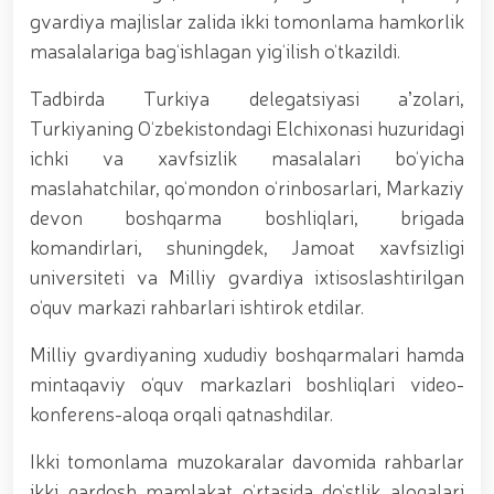
tavalludining 690 yilligi munosabati bilan,
gvardiya majlislar zalida ikki tomonlama hamkorlik
O‘zbekiston Milliy kino san'ati saroyida Milliy
gvardiya tizimidagi yoshlar bilan uchrashuv bo‘lib
masalalariga bag‘ishlagan yig‘ilish o‘tkazildi.
o‘tdi. // Bayram kunlarida xavfsizlik toʻliq taʼminlandi
// Navroʻz shukuhi: otliq paradlar tashkil etildi //
Tadbirda Turkiya delegatsiyasi aʼzolari,
“Navroʻzni ulugʻlash – insonni ulugʻlashdir!” shiori
Turkiyaning O‘zbekistondagi Elchixonasi huzuridagi
ostida bayram sayli // Askarlar kasb-hunar
ichki va xavfsizlik masalalari bo‘yicha
sertifikatlariga ega boʻldi // Qahramonlar xotirasi
yod etildi // Strandja turnirida Milliy gvardiya harbiy
maslahatchilar, qo‘mondon o‘rinbosarlari, Markaziy
xizmatchisi Navbahor Hamidova oltin medalni qoʻlga
devon boshqarma boshliqlari, brigada
kiritdi. // Iroda Ismoilova «Sodiq xizmatlari uchun»
komandirlari, shuningdek, Jamoat xavfsizligi
medali bilan taqdirlandi. // O‘zbekiston Qurolli
Kuchlarida kibersport, dron va robot texnologiyalari
universiteti va Milliy gvardiya ixtisoslashtirilgan
yo‘nalishlari rivojlantiriladi // Andijon viloyatida
o‘quv markazi rahbarlari ishtirok etdilar.
Respublika ishchi guruhining yoshlar bilan uchrashuvi
tadbirlari doirasida muddatdi harbiy xizmatchilarga
Milliy gvardiyaning xududiy boshqarmalari hamda
sertifikatlar topshirildi. // Milliy gvardiya
qo‘mondoni, general-polkovnik B.Tashmatov
mintaqaviy o‘quv markazlari boshliqlari video-
poytaxtimizdagi manzilli ishlari davomida yoshlar
konferens-aloqa orqali qatnashdilar.
bilan uchrashib, ular bilan ochiq muloqot o‘tkazdi. //
Farg‘ona viloyatida jinoyat sodir etishga moyil
Ikki tomonlama muzokaralar davomida rahbarlar
shaxslar yashash manzillarida tezkor tadbirlar
o‘tkazildi. // “8-mart – Xalqaro xotin qizlar kuni”
ikki qardosh mamlakat o‘rtasida do‘stlik aloqalari