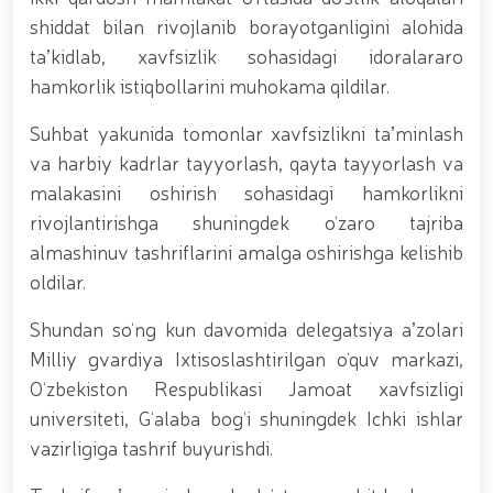
munosabati bilan Milliy gvardiya tizimida faoliyat
shiddat bilan rivojlanib borayotganligini alohida
yuritib kyelayotgan ayollar uchun tantanali bayram
taʼkidlab, xavfsizlik sohasidagi idoralararo
tadbiri tashkil etildi // Moliyaviy shaffoflik va
korrupsiyadan xoli muhitni ta’minlash bo‘yicha o‘quv
hamkorlik istiqbollarini muhokama qildilar.
yig‘ini o‘tkazildi // Ajdodlar merosi – milliy gʻurur va
vatanparvarlik manbai // General-polkovnik
Suhbat yakunida tomonlar xavfsizlikni taʼminlash
B.Tashmatov Toshkent “Temurbeklar maktabi”
va harbiy kadrlar tayyorlash, qayta tayyorlash va
harbiy akademik litseyi faoliyati bilan yaqindan
malakasini oshirish sohasidagi hamkorlikni
tanishdi. //Milliy gvardiya qo‘mondoni, general-
polkovnik B.Tashmatov Sirdaryo va Jizzax viloyatida
rivojlantirishga shuningdek o‘zaro tajriba
o'rganish ishlarini olib bordi // “Harbiy taʼlim tizimida
almashinuv tashriflarini amalga oshirishga kelishib
ilm-fan va pedagogik texnologiyalarni rivojlantirish
istiqbollari” mavzusida respublika harbiy ilmiy-
oldilar.
amaliy konferensiyasi tashkil etildi. //Milliy gvardiya
qo‘mondoni general-polkovnik B.Tashmatov ilk
Shundan so‘ng kun davomida delegatsiya aʼzolari
manzilli ishlarini Yunusobod tumanida amalga
Milliy gvardiya Ixtisoslashtirilgan o‘quv markazi,
oshirdi. // Samarqand va Buxoro viloyatalarida
O‘zbekiston Respublikasi Jamoat xavfsizligi
xavfsiz muhitni yaratish va jamoat xavfsizligini
ishonchli taʼminlash boʻyicha manzilli ishlar amalga
universiteti, G‘alaba bog‘i shuningdek Ichki ishlar
oshirildi. // Yoshlar siyosatiga oid ustuvor vazifalar
vazirligiga tashrif buyurishdi.
doimiy e’tiborda. // Milliy gvardiya qoʻmondoni
general-polkovnik B.Tashmatov Oʻzbekiston huquqni