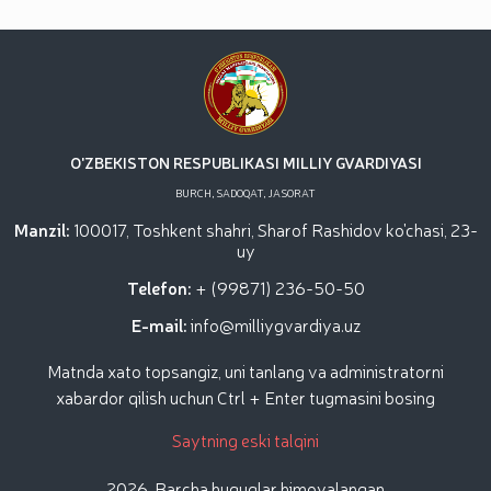
dotsentlari ishtirokidagi ochiq muloqot / / Milliy
gvardiya Temurbeklar maktabi o‘quvchilari bilan
“Dronlardan foydalanish va ularning texnik
xususiyatlari” mavzusida ko‘rgazmali mashg‘ulot
tashkil etildi / / Milliy gvardiya Toshkent mintaqaviy
o‘quv markazida "Obyektlarni qo‘riqlash tizimida
uchuvchisiz uchadigan apparatlarini qo‘llash
istiqbollari” mavzusida Respublika ilmiy-amaliy
O'ZBEKISTON RESPUBLIKASI MILLIY GVARDIYASI
seminari o‘tkazildi / / Muborak Ramazon oyi Taroveh
BURCH, SADOQAT, JASORAT
namozlari o‘qilishi vaqtida jamoat tartibi hamda
fuqarolar xavfsizligi taʼminlanad / / O‘zbekiston
Manzil:
100017, Toshkent shahri, Sharof Rashidov ko'chasi, 23-
Respublikasi Prezidentining "Ikkinchi jahon urushi
uy
qatnashchilarini rag‘batlantirish to‘g‘risida"gi
Telefon:
+ (99871) 236-50-50
E-mail:
info@milliygvardiya.uz
Matnda xato topsangiz, uni tanlang va administratorni
xabardor qilish uchun Ctrl + Enter tugmasini bosing
Saytning eski talqini
2026. Barcha huquqlar himoyalangan